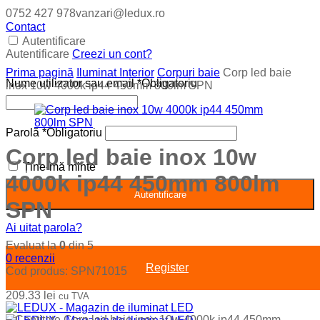
0752 427 978
vanzari@ledux.ro
Contact
Autentificare
Autentificare
Creezi un cont?
Prima pagină
Iluminat Interior
Corpuri baie
Corp led baie
Nume utilizator sau email
*
Obligatoriu
inox 10w 4000k ip44 450mm 800lm SPN
Parolă
*
Obligatoriu
Corp led baie inox 10w
Ține-mă minte
4000k ip44 450mm 800lm
Autentificare
SPN
Ai uitat parola?
Evaluat la
0
din 5
0
recenzii
Register
Cod produs:
SPN71015
209.33
lei
cu TVA
−
Cantitate Corp led baie inox 10w 4000k ip44 450mm