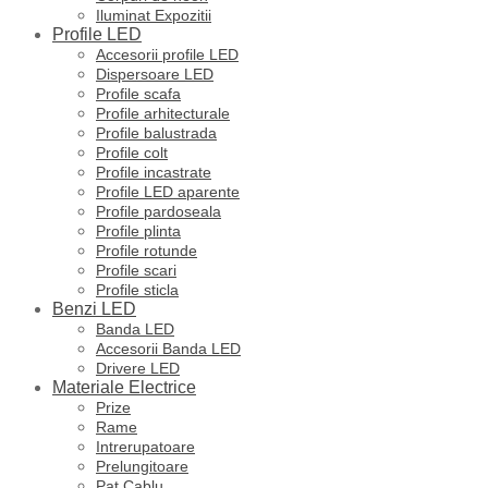
Iluminat Expozitii
Profile LED
Accesorii profile LED
Dispersoare LED
Profile scafa
Profile arhitecturale
Profile balustrada
Profile colt
Profile incastrate
Profile LED aparente
Profile pardoseala
Profile plinta
Profile rotunde
Profile scari
Profile sticla
Benzi LED
Banda LED
Accesorii Banda LED
Drivere LED
Materiale Electrice
Prize
Rame
Intrerupatoare
Prelungitoare
Pat Cablu