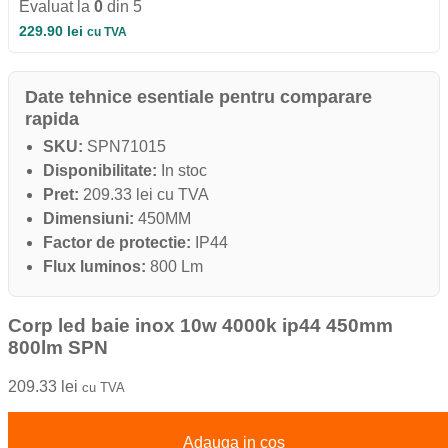
Evaluat la
0
din 5
229.90
lei
cu TVA
Date tehnice esentiale pentru comparare
rapida
SKU:
SPN71015
Disponibilitate:
In stoc
Pret:
209.33 lei cu TVA
Dimensiuni:
450MM
Factor de protectie:
IP44
Flux luminos:
800 Lm
Corp led baie inox 10w 4000k ip44 450mm
800lm SPN
209.33
lei
cu TVA
Adauga in cos