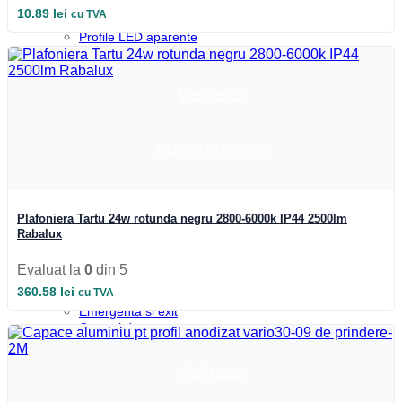
Profile colt
10.89
lei
cu TVA
Profile incastrate
Profile LED aparente
Profile pardoseala
Profile plinta
Profile rotunde
Vezi rapid
Profile scari
Profile sticla
Automatizari si Smart
Adauga la favorite
Smart Wheel
Incarcatoare
Suport telefon si tableta
UPS-uri
Boxa Bluetooth
Plafoniera Tartu 24w rotunda negru 2800-6000k IP44 2500lm
Baterie externa
Rabalux
Benzi LED
Accesorii Banda LED
Evaluat la
0
din 5
Drivere LED
360.58
lei
cu TVA
Iluminat Industrial
Emergenta si exit
Corpuri de neon
Corpuri liniare
Corpuri pe sina
Vezi rapid
Corpuri etanse
Sine si accesorii