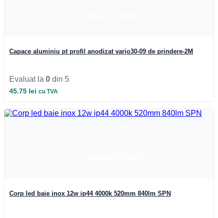
Iluminat Industrial
Iluminat Industrial
Adauga la favorite
Iluminat Industrial LED
Iluminat stradal
Iluminat Industrial
Iluminat Expozitii
Capace aluminiu pt profil anodizat vario30-09 de prindere-2M
Module LED
Automatizari si Smart
Evaluat la
0
din 5
45.75
lei
cu TVA
Vezi rapid
Adauga la favorite
Corp led baie inox 12w ip44 4000k 520mm 840lm SPN