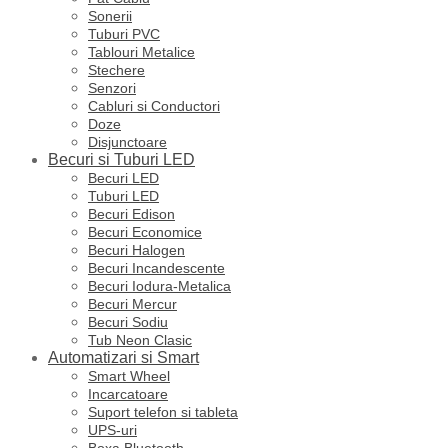
Sonerii
Tuburi PVC
Tablouri Metalice
Stechere
Senzori
Cabluri si Conductori
Doze
Disjunctoare
Becuri si Tuburi LED
Becuri LED
Tuburi LED
Becuri Edison
Becuri Economice
Becuri Halogen
Becuri Incandescente
Becuri Iodura-Metalica
Becuri Mercur
Becuri Sodiu
Tub Neon Clasic
Automatizari si Smart
Smart Wheel
Incarcatoare
Suport telefon si tableta
UPS-uri
Boxa Bluetooth