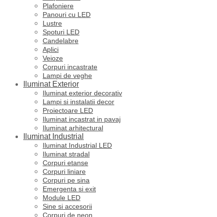
Plafoniere
Panouri cu LED
Lustre
Spoturi LED
Candelabre
Aplici
Veioze
Corpuri incastrate
Lampi de veghe
Iluminat Exterior
Iluminat exterior decorativ
Lampi si instalatii decor
Proiectoare LED
Iluminat incastrat in pavaj
Iluminat arhitectural
Iluminat Industrial
Iluminat Industrial LED
Iluminat stradal
Corpuri etanse
Corpuri liniare
Corpuri pe sina
Emergenta si exit
Module LED
Sine si accesorii
Corpuri de neon