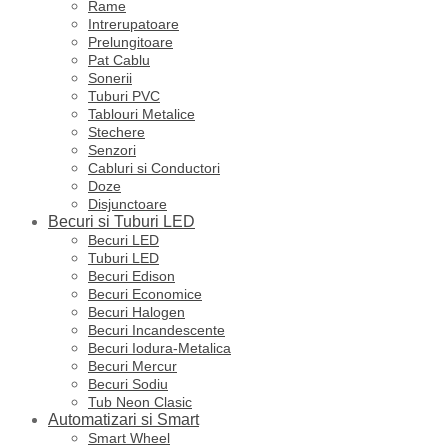
Rame
Intrerupatoare
Prelungitoare
Pat Cablu
Sonerii
Tuburi PVC
Tablouri Metalice
Stechere
Senzori
Cabluri si Conductori
Doze
Disjunctoare
Becuri si Tuburi LED
Becuri LED
Tuburi LED
Becuri Edison
Becuri Economice
Becuri Halogen
Becuri Incandescente
Becuri Iodura-Metalica
Becuri Mercur
Becuri Sodiu
Tub Neon Clasic
Automatizari si Smart
Smart Wheel