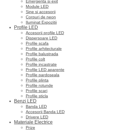
Emergenta si exit
Module LED
Sine si accesorii
Corpuri de neon
Iluminat Expozitii
Profile LED
Accesorii profile LED
Dispersoare LED
Profile scafa
Profile arhitecturale
Profile balustrada
Profile colt
Profile incastrate
Profile LED aparente
Profile pardoseala
Profile plinta
Profile rotunde
Profile scari
Profile sticla
Benzi LED
Banda LED
Accesorii Banda LED
Drivere LED
Materiale Electrice
Prize