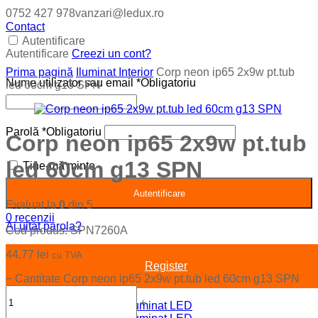
0752 427 978
vanzari@ledux.ro
Contact
Autentificare
Autentificare
Creezi un cont?
Prima pagină
Iluminat Interior
Corp neon ip65 2x9w pt.tub
Nume utilizator sau email
*
Obligatoriu
led 60cm g13 SPN
Parolă
*
Obligatoriu
Corp neon ip65 2x9w pt.tub
led 60cm g13 SPN
Ține-mă minte
Autentificare
Evaluat la
0
din 5
0
recenzii
Ai uitat parola?
Cod produs:
SPN7260A
44.77
lei
cu TVA
Register
−
Cantitate Corp neon ip65 2x9w pt.tub led 60cm g13 SPN
+