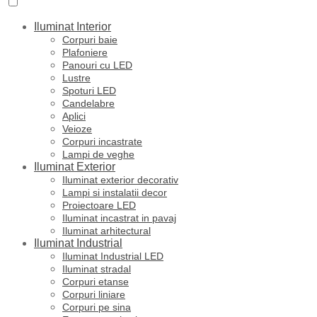
Iluminat Interior
Corpuri baie
Plafoniere
Panouri cu LED
Lustre
Spoturi LED
Candelabre
Aplici
Veioze
Corpuri incastrate
Lampi de veghe
Iluminat Exterior
Iluminat exterior decorativ
Lampi si instalatii decor
Proiectoare LED
Iluminat incastrat in pavaj
Iluminat arhitectural
Iluminat Industrial
Iluminat Industrial LED
Iluminat stradal
Corpuri etanse
Corpuri liniare
Corpuri pe sina