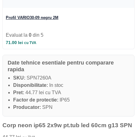
Iluminat Industrial
Iluminat Industrial
Iluminat Industrial LED
Profil VARIO30-09 negru 2M
Iluminat stradal
Iluminat Industrial
Iluminat Expozitii
Evaluat la
0
din 5
Module LED
Automatizari si Smart
71.00
lei
cu TVA
Date tehnice esentiale pentru comparare
rapida
SKU:
SPN7260A
Disponibilitate:
In stoc
Pret:
44.77 lei cu TVA
Factor de protectie:
IP65
Producator:
SPN
Corp neon ip65 2x9w pt.tub led 60cm g13 SPN