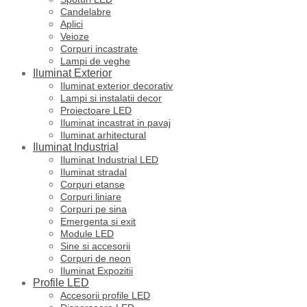
Candelabre
Aplici
Veioze
Corpuri incastrate
Lampi de veghe
Iluminat Exterior
Iluminat exterior decorativ
Lampi si instalatii decor
Proiectoare LED
Iluminat incastrat in pavaj
Iluminat arhitectural
Iluminat Industrial
Iluminat Industrial LED
Iluminat stradal
Corpuri etanse
Corpuri liniare
Corpuri pe sina
Emergenta si exit
Module LED
Sine si accesorii
Corpuri de neon
Iluminat Expozitii
Profile LED
Accesorii profile LED