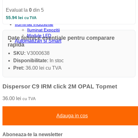
Iluminat Industrial
Iluminat Industrial
Evaluat la
0
din 5
Iluminat Industrial LED
55.94
lei
cu TVA
Iluminat stradal
Iluminat Industrial
Iluminat Expozitii
Module LED
Date tehnice esentiale pentru comparare
Automatizari si Smart
rapida
SKU:
V3000638
Disponibilitate:
In stoc
Pret:
36.00 lei cu TVA
Dispersor C9 IRM click 2M OPAL Topmet
36.00
lei
cu TVA
Adauga in cos
Aboneaza-te la newsletter