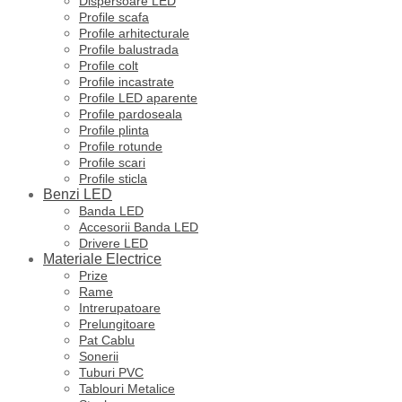
Dispersoare LED
Profile scafa
Profile arhitecturale
Profile balustrada
Profile colt
Profile incastrate
Profile LED aparente
Profile pardoseala
Profile plinta
Profile rotunde
Profile scari
Profile sticla
Benzi LED
Banda LED
Accesorii Banda LED
Drivere LED
Materiale Electrice
Prize
Rame
Intrerupatoare
Prelungitoare
Pat Cablu
Sonerii
Tuburi PVC
Tablouri Metalice