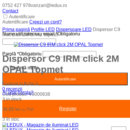
0752 427 978
vanzari@ledux.ro
Contact
Autentificare
Autentificare
Creezi un cont?
Prima pagină
Profile LED
Dispersoare LED
Dispersor C9
Nume utilizator sau email
*
Obligatoriu
IRM click 2M OPAL Topmet
Parolă
*
Obligatoriu
Dispersor C9 IRM click 2M
OPAL Topmet
Ține-mă minte
Autentificare
Evaluat la
0
din 5
0
recenzii
Ai uitat parola?
Cod produs:
V3000638
3 in stock
Register
36.00
lei
cu TVA
3 în stoc