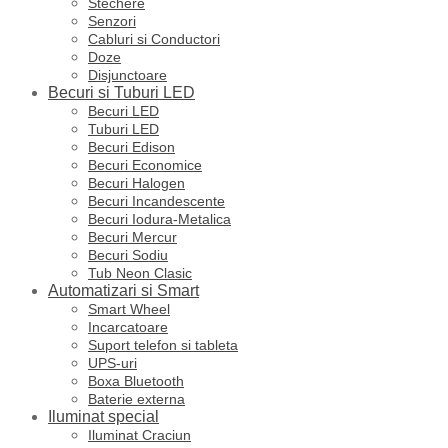
Stechere
Senzori
Cabluri si Conductori
Doze
Disjunctoare
Becuri si Tuburi LED
Becuri LED
Tuburi LED
Becuri Edison
Becuri Economice
Becuri Halogen
Becuri Incandescente
Becuri Iodura-Metalica
Becuri Mercur
Becuri Sodiu
Tub Neon Clasic
Automatizari si Smart
Smart Wheel
Incarcatoare
Suport telefon si tableta
UPS-uri
Boxa Bluetooth
Baterie externa
Iluminat special
Iluminat Craciun