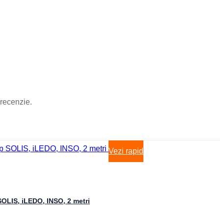
Becuri Edison
Becuri Halogen
Becuri Incandescente
Becuri Iodura-Metalica
Becuri LED
Becuri Mercur
Becuri Sodiu
Neoane
Tuburi LED
Tub Neon Clasic
image
Iluminat Interior
 recenzie.
Plafoniere
Panouri cu LED
Lustre
Spoturi LED
Candelabre
Vezi rapid
Aplici Cristal
Aplici de perete
Aplici LED
Aplici
Veioze
Corpuri încastrate
SOLIS, iLEDO, INSO, 2 metri
Corpuri suspendate
Lampi de veghe