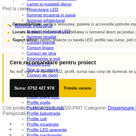
Lampi si instalatii decor
Pret la cerere
Proiectoare LED
Iluminat incastrat in pavaj
Iluminat arhitectural
Compatibilitate:
verifica tensiunea, puterea si accesoriile potrivite in
Iluminat Industrial
Iluminat Industrial LED
Livrare si stoc:
confirma disponibilitatea si termenul direct pe produs
Iluminat stradal
Suport tehnic:
pentru proiecte cu banda LED, profile sau surse, poti c
Corpuri etanse
Corpuri liniare
Corpuri pe sina
Emergenta si exit
Cere recomandare pentru proiect
Module LED
Sine si accesorii
Nu esti sigur ce banda LED, profil, sursa sau corp de iluminat se p
Corpuri de neon
Iluminat Expozitii
Profile LED
Suna: 0752 427 978
Trimite cerere
Accesorii profile LED
Dispersoare LED
Profile scafa
Cod produs:
LUMINESB-K2020-PMT
Categorie:
Dispersoare
Profile arhitecturale
Partajează :
Profile balustrada
Profile colt
Profile incastrate
Profile LED aparente
Profile pardoseala