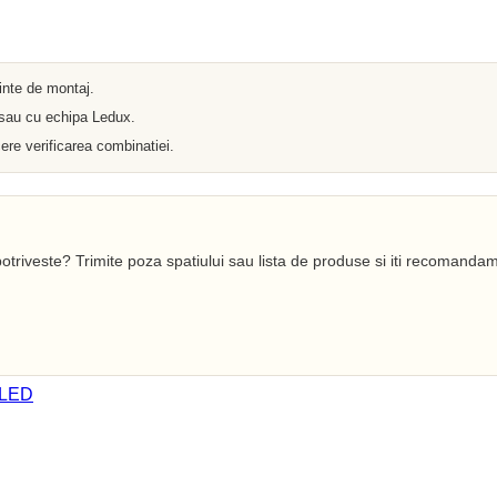
Iluminat arhitectural
Materiale Electrice
Prelungitoare
Pat Cablu
Sonerii
ainte de montaj.
Tuburi PVC
 sau cu echipa Ledux.
Tambur
Tablouri Metalice
ere verificarea combinatiei.
Stechere
Senzori
Cabluri si Conductori
Banda Izolatoare
Adaptor
Accesorii conetica
otriveste? Trimite poza spatiului sau lista de produse si iti recomandam
Copex
Fisa
Dulii
Doze
Disjunctoare
Cupla
 LED
Incubatoare
Lanterne
Becuri si Tuburi LED
Becuri
Becuri Economice