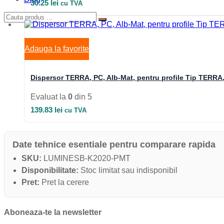
30.25
lei
cu TVA
Adauga la favorite
Dispersor TERRA, PC, Alb-Mat, pentru profile Tip TERRA
Evaluat la
0
din 5
139.83
lei
cu TVA
Date tehnice esentiale pentru comparare rapida
SKU:
LUMINESB-K2020-PMT
Disponibilitate:
Stoc limitat sau indisponibil
Pret:
Pret la cerere
Aboneaza-te la newsletter