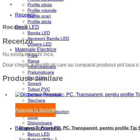
Profile plinta
Profile rotunde
Recenzii
Profile scari
Profile sticla
Recenzii
Benzi LED
Banda LED
Accesorii Banda LED
Recenzii
Drivere LED
Materiale Electrice
Nu exista recenzii inca.
Prize
Rame
Doar clientii autentificati care au cumparat produsul pot lasa o
Intrerupatoare
Prelungitoare
Produse similare
Pat Cablu
Sonerii
Tuburi PVC
Tablouri Metalice
Stechere
Senzori
Adauga la favorite
Cabluri si Conductori
Doze
Disjunctoare
Dispersor Prismatic, PC, Transparent, pentru profile Tip 
Becuri si Tuburi LED
Becuri LED
Tuburi LED
Evaluat la
0
din 5