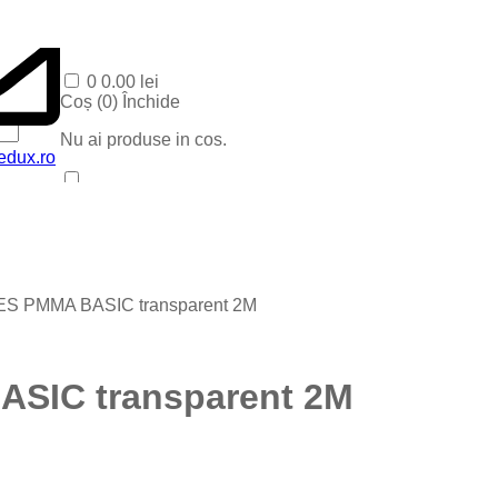
0
0.00
lei
Coș (
0
)
Închide
Nu ai produse in cos.
edux.ro
Acasa
Produse Recente
Contact
Categorii
Corpuri baie
ES PMMA BASIC transparent 2M
Corpuri LED
Blog
Iluminat special
Iluminat Craciun
ASIC transparent 2M
Iluminat Exterior
Iluminat exterior decorativ
Lampi si instalatii decor
Proiectoare LED
Iluminat incastrat in pavaj