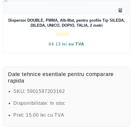
l
a
VEZI RAPID
0
d
i
Dispersor DOUBLE, PMMA, Alb-Mat, pentru profile Tip SILEDA,
n
DILEDA, UNICO, DOPIO, TALIA, 2 metri
5
E
64.13
lei
cu TVA
v
a
l
u
a
t
l
a
Date tehnice esentiale pentru comparare
0
rapida
d
i
n
SKU:
5901597203162
5
Disponibilitate:
In stoc
Pret:
15.00 lei cu TVA