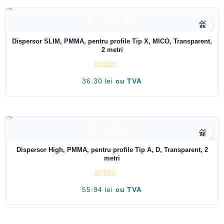
t
l
a
VEZI RAPID
0
d
i
Dispersor SLIM, PMMA, pentru profile Tip X, MICO, Transparent,
n
2 metri
5
E
36.30
lei
cu TVA
v
a
l
u
a
t
l
a
VEZI RAPID
0
d
i
Dispersor High, PMMA, pentru profile Tip A, D, Transparent, 2
n
metri
5
E
55.94
lei
cu TVA
v
a
l
u
a
t