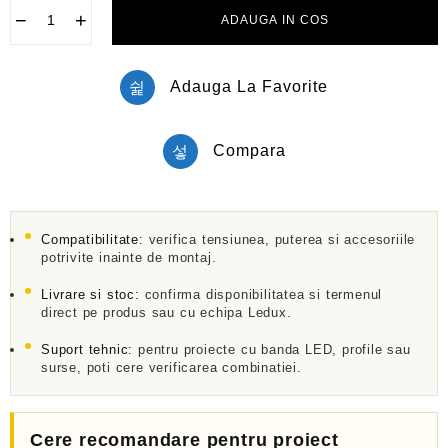
l
−
+
ADAUGA IN COS
a
0
d
i
Adauga La Favorite
n
5
Compara
Compatibilitate:
verifica tensiunea, puterea si accesoriile
potrivite inainte de montaj.
Livrare si stoc:
confirma disponibilitatea si termenul
direct pe produs sau cu echipa Ledux.
Suport tehnic:
pentru proiecte cu banda LED, profile sau
surse, poti cere verificarea combinatiei.
Cere recomandare pentru proiect