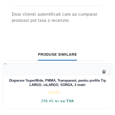
Doar clientii autentificati care au cumparat
produsul pot lasa o recenzie.
PRODUSE SIMILARE
VEZI RAPID
Dispersor SuperWide, PMMA, Transparent, pentru profile Tip
LARGO, inLARGO, SORGA, 2 metri
E
296.45
lei
cu TVA
v
a
l
u
a