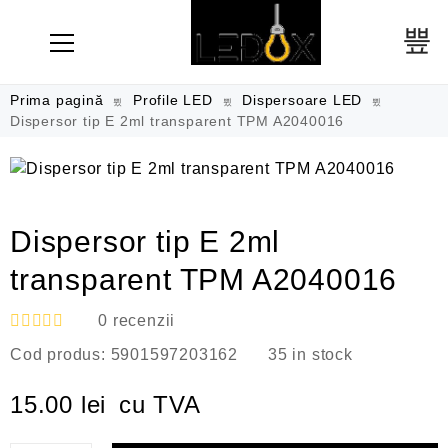
Prima pagină
Profile LED
Dispersoare LED
Dispersor tip E 2ml transparent TPM A2040016
Dispersor tip E 2ml
transparent TPM A2040016
0
recenzii
E
Cod produs:
5901597203162
35 in stock
v
a
l
15.00
lei
cu TVA
u
a
t