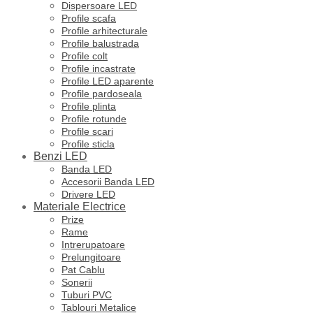
Dispersoare LED
Profile scafa
Profile arhitecturale
Profile balustrada
Profile colt
Profile incastrate
Profile LED aparente
Profile pardoseala
Profile plinta
Profile rotunde
Profile scari
Profile sticla
Benzi LED
Banda LED
Accesorii Banda LED
Drivere LED
Materiale Electrice
Prize
Rame
Intrerupatoare
Prelungitoare
Pat Cablu
Sonerii
Tuburi PVC
Tablouri Metalice