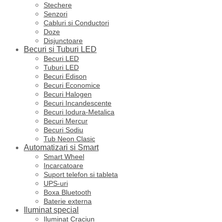
Stechere
Senzori
Cabluri si Conductori
Doze
Disjunctoare
Becuri si Tuburi LED
Becuri LED
Tuburi LED
Becuri Edison
Becuri Economice
Becuri Halogen
Becuri Incandescente
Becuri Iodura-Metalica
Becuri Mercur
Becuri Sodiu
Tub Neon Clasic
Automatizari si Smart
Smart Wheel
Incarcatoare
Suport telefon si tableta
UPS-uri
Boxa Bluetooth
Baterie externa
Iluminat special
Iluminat Craciun