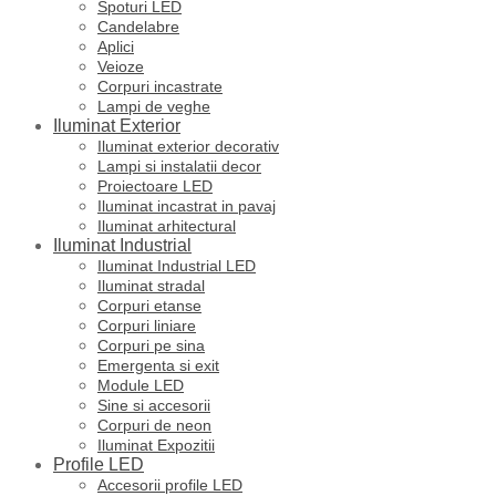
Spoturi LED
Candelabre
Aplici
Veioze
Corpuri incastrate
Lampi de veghe
Iluminat Exterior
Iluminat exterior decorativ
Lampi si instalatii decor
Proiectoare LED
Iluminat incastrat in pavaj
Iluminat arhitectural
Iluminat Industrial
Iluminat Industrial LED
Iluminat stradal
Corpuri etanse
Corpuri liniare
Corpuri pe sina
Emergenta si exit
Module LED
Sine si accesorii
Corpuri de neon
Iluminat Expozitii
Profile LED
Accesorii profile LED