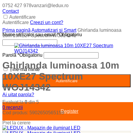
0752 427 978
vanzari@ledux.ro
Contact
Autentificare
Autentificare
Creezi un cont?
Prima pagină
Automatizari si Smart
Ghirlanda luminoasa
Nume utilizator sau email
*
Obligatoriu
10m 10XE27 Spectrum WOJ14342
Parolă
*
Obligatoriu
Ghirlanda luminoasa 10m
Ține-mă minte
10XE27 Spectrum
Autentificare
WOJ14342
Ai uitat parola?
Evaluat la
0
din 5
0
recenzii
Register
Cod produs:
5902650565159
Pret la cerere