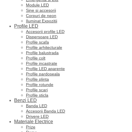
Module LED
Sine si accesorii
Corpuri de neon
Iluminat Expozitii
Profile LED
Accesorii profile LED
Dispersoare LED
Profile scafa
Profile arhitecturale
Profile balustrada
Profile colt
Profile incastrate
Profile LED aparente
Profile pardoseala
Profile plinta
Profile rotunde
Profile scari
Profile sticla
Benzi LED
Banda LED
Accesorii Banda LED
Drivere LED
Materiale Electrice
Prize