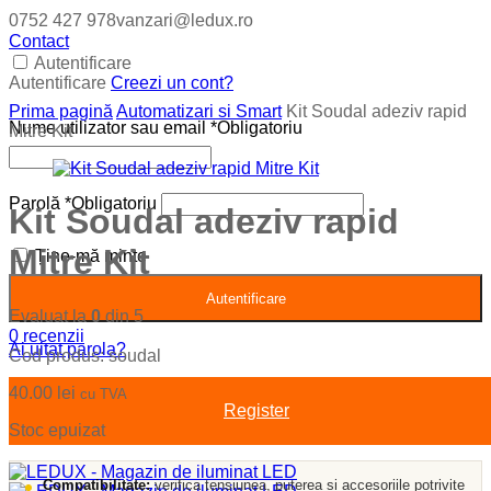
0752 427 978
vanzari@ledux.ro
Contact
Autentificare
Autentificare
Creezi un cont?
Prima pagină
Automatizari si Smart
Kit Soudal adeziv rapid
Nume utilizator sau email
*
Obligatoriu
Mitre Kit
Parolă
*
Obligatoriu
Kit Soudal adeziv rapid
Mitre Kit
Ține-mă minte
Autentificare
Evaluat la
0
din 5
0
recenzii
Ai uitat parola?
Cod produs:
soudal
40.00
lei
cu TVA
Register
Stoc epuizat
Compatibilitate:
verifica tensiunea, puterea si accesoriile potrivite