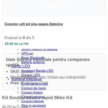
Profile colt
Profile incastrate
Adauga la favorite
Profile LED aparente
Profile pardoseala
Profile plinta
Profile rotunde
Conector colt ext sina neagra Optonica
Profile scari
Profile sticla
Automatizari si Smart
Evaluat la
0
din 5
Smart Wheel
15.00
lei
cu TVA
Incarcatoare
Suport telefon si tableta
UPS-uri
Boxa Bluetooth
Date tehnice esentiale pentru comparare
Baterie externa
rapida
Benzi LED
Accesorii Banda LED
SKU:
soudal
Drivere LED
Disponibilitate:
Stoc limitat sau indisponibil
Iluminat Industrial
Pret:
40.00 lei cu TVA
Emergenta si exit
Corpuri de neon
Corpuri liniare
Corpuri pe sina
Kit Soudal adeziv rapid Mitre Kit
Corpuri etanse
Sine si accesorii
40.00
lei
cu TVA