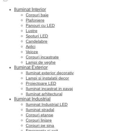
Iluminat Interior
Corpuri baie
Plafoniere
Panouri cu LED
Lustre
Spoturi LED
Candelabre
Aplici
Veioze
Corpuri incastrate
Lampi de veghe
Iluminat Exterior
Iluminat exterior decorativ
Lampi si instalatii decor
Proiectoare LED
Iluminat incastrat in pavaj
Iluminat arhitectural
Iluminat Industrial
Iluminat Industrial LED
Iluminat stradal
Corpuri etanse
Corpuri liniare
Corpuri pe sina
Emergenta si exit