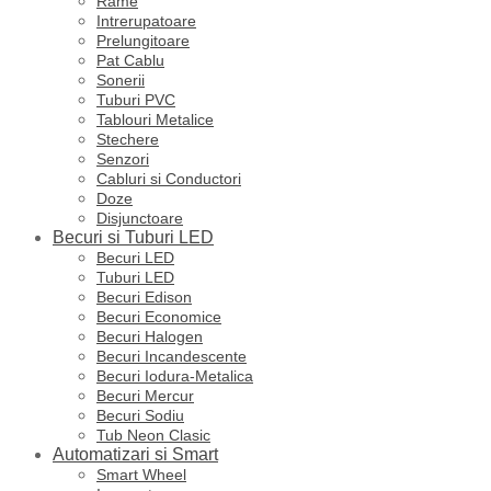
Rame
Intrerupatoare
Prelungitoare
Pat Cablu
Sonerii
Tuburi PVC
Tablouri Metalice
Stechere
Senzori
Cabluri si Conductori
Doze
Disjunctoare
Becuri si Tuburi LED
Becuri LED
Tuburi LED
Becuri Edison
Becuri Economice
Becuri Halogen
Becuri Incandescente
Becuri Iodura-Metalica
Becuri Mercur
Becuri Sodiu
Tub Neon Clasic
Automatizari si Smart
Smart Wheel