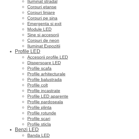
Iluminat stradal
Corpuri etanse
Corpuri liniare
Corpuri pe sina
Emergenta si exit
Module LED
Sine si accesorii
Corpuri de neon
Iluminat Expozitii
Profile LED
Accesorii profile LED
Dispersoare LED
Profile scafa
Profile arhitecturale
Profile balustrada
Profile colt
Profile incastrate
Profile LED aparente
Profile pardoseala
Profile plinta
Profile rotunde
Profile scari
Profile sticla
Benzi LED
Banda LED