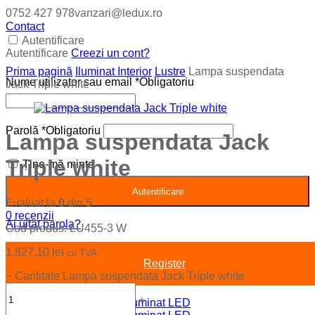
0752 427 978
vanzari@ledux.ro
Contact
Autentificare
Autentificare
Creezi un cont?
Prima pagină
Iluminat Interior
Lustre
Lampa suspendata
Nume utilizator sau email
*
Obligatoriu
Jack Triple white
Parolă
*
Obligatoriu
Lampa suspendata Jack
Triple white
Ține-mă minte
Autentificare
Evaluat la
0
din 5
0
recenzii
Ai uitat parola?
Cod produs:
LU455-3 W
1,827.10
lei
cu TVA
Register
−
Cantitate Lampa suspendata Jack Triple white
+