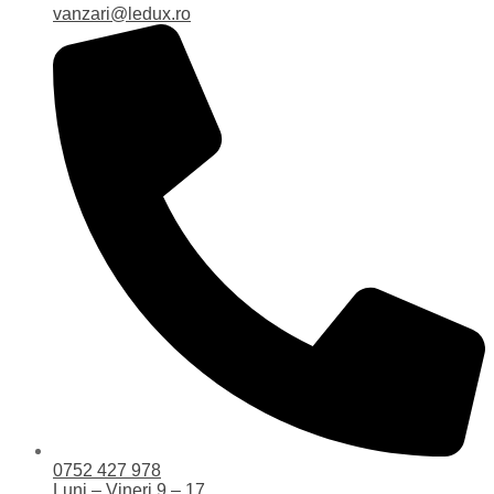
vanzari@ledux.ro
0752 427 978
Luni – Vineri 9 – 17