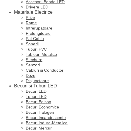
Accesorii Banda LED
Drivere LED
Materiale Electrice
Prize
Rame
Intrerupatoare
Prelungitoare
Pat Cablu
Sonerii
Tuburi PVC
Tablouri Metalice
Stechere
Senzori
Cabluri si Conductori
Doze
Disjunctoare
Becuri si Tuburi LED
Becuri LED
Tuburi LED
Becuri Edison
Becuri Economice
Becuri Halogen
Becuri Incandescente
Becuri Iodura-Metalica
Becuri Mercur