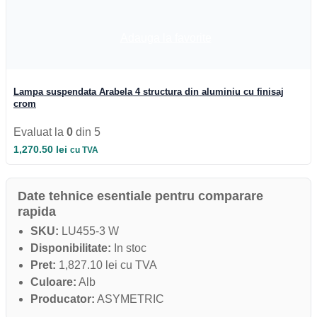
Iluminat Industrial
Iluminat Industrial
Iluminat Industrial LED
Adauga la favorite
Iluminat stradal
Iluminat Industrial
Iluminat Expozitii
Module LED
Lampa suspendata Arabela 4 structura din aluminiu cu finisaj
Automatizari si Smart
crom
Evaluat la
0
din 5
1,270.50
lei
cu TVA
Date tehnice esentiale pentru comparare
rapida
SKU:
LU455-3 W
Disponibilitate:
In stoc
Pret:
1,827.10 lei cu TVA
Culoare:
Alb
Producator:
ASYMETRIC