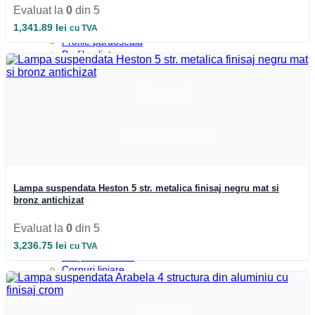
Profile colt
Evaluat la
0
din 5
Profile incastrate
1,341.89
lei
cu TVA
Profile LED aparente
Profile pardoseala
Profile plinta
Profile rotunde
Profile scari
Vezi rapid
Profile sticla
Automatizari si Smart
Smart Wheel
Incarcatoare
Adauga la favorite
Suport telefon si tableta
UPS-uri
Boxa Bluetooth
Baterie externa
Lampa suspendata Heston 5 str. metalica finisaj negru mat si
Benzi LED
bronz antichizat
Accesorii Banda LED
Drivere LED
Evaluat la
0
din 5
Iluminat Industrial
Emergenta si exit
3,236.75
lei
cu TVA
Corpuri de neon
Corpuri liniare
Corpuri pe sina
Corpuri etanse
Sine si accesorii
Vezi rapid