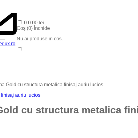
0
0.00
lei
Coș (
0
)
Închide
Nu ai produse in cos.
edux.ro
Acasa
Produse Recente
Contact
Categorii
Corpuri baie
Gold cu structura metalica finisaj auriu lucios
Corpuri LED
Blog
Iluminat special
Iluminat Craciun
d cu structura metalica fini
Iluminat Exterior
Iluminat exterior decorativ
Lampi si instalatii decor
Proiectoare LED
Iluminat incastrat in pavaj