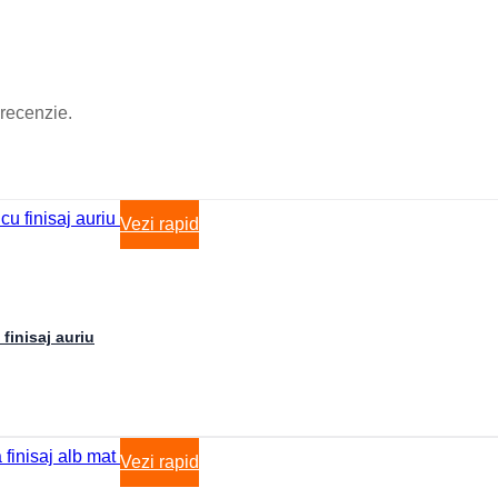
Materiale Electrice
Prize
Rame
Intrerupatoare
Panou Sticla
Variator
 recenzie.
Profile LED
Accesorii profile LED
Dispersoare LED
Profile scafa
Profile arhitecturale
Vezi rapid
Profile balustrada
Profile colt
Profile incastrate
Profile LED aparente
Profile pardoseala
Profile plinta
inisaj auriu
Profile rotunde
Profile scari
Profile sticla
Automatizari si Smart
Smart Wheel
Incarcatoare
Vezi rapid
Suport telefon si tableta
UPS-uri