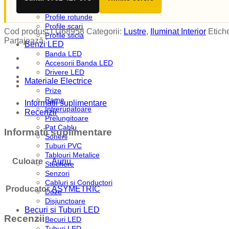
Profile plinta
Profile rotunde
Profile scari
Cod produs:
LU68958
Categorii:
Lustre
,
Iluminat Interior
Etich
Profile sticla
Partajează :
Benzi LED
Banda LED
Accesorii Banda LED
Drivere LED
Materiale Electrice
Prize
Rame
Informatii suplimentare
Intrerupatoare
Recenzii
Prelungitoare
Pat Cablu
Informatii suplimentare
Sonerii
Tuburi PVC
Tablouri Metalice
Culoare
Auriu
Stechere
Senzori
Cabluri si Conductori
Producator
ASYMETRIC
Doze
Disjunctoare
Becuri si Tuburi LED
Recenzii
Becuri LED
Tuburi LED