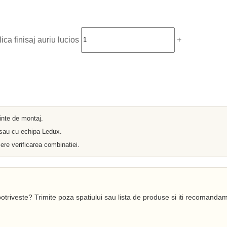
Iluminat arhitectural
Materiale Electrice
Prelungitoare
Pat Cablu
Sonerii
a finisaj auriu lucios
+
Tuburi PVC
Tambur
Tablouri Metalice
Stechere
Senzori
Cabluri si Conductori
Banda Izolatoare
Adaptor
ainte de montaj.
Accesorii conetica
Copex
 sau cu echipa Ledux.
Fisa
ere verificarea combinatiei.
Dulii
Doze
Disjunctoare
Cupla
Incubatoare
Lanterne
otriveste? Trimite poza spatiului sau lista de produse si iti recomandam
Becuri si Tuburi LED
Becuri
Becuri Economice