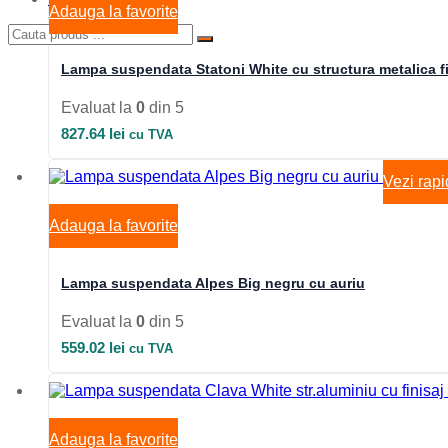
Adauga la favorite
Lampa suspendata Statoni White cu structura metalica fi
Evaluat la
0
din 5
827.64
lei
cu TVA
Vezi rapi
Adauga la favorite
Lampa suspendata Alpes Big negru cu auriu
Evaluat la
0
din 5
559.02
lei
cu TVA
Adauga la favorite