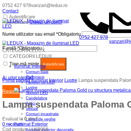
0752 427 978
vanzari@ledux.ro
Contact
Autentificare
Autentificare
Creezi un cont?
Nume utilizator sau email
*
Obligatoriu
0752 427 978
vanzari@l
Parolă
*
Obligatoriu
CATEGORII LEDUX
Coș (
0
)
Închide
CATEGORII LEDUX
Ține-mă minte
Nu ai produse in cos.
Autentificare
Iluminat Interior
Corpuri baie
Plafoniere
Ai uitat parola?
Prima pagină
Iluminat Interior
Lustre
Lampa suspendata Paloma 
Panouri cu LED
Lustre
Register
Spoturi LED
Candelabre
Lampa suspendata Paloma Gol
Aplici
Veioze
Corpuri incastrate
Evaluat la
0
din 5
Lampi de veghe
0
recenzii
Iluminat Exterior
Cod produs:
LU68958
Iluminat exterior decorativ