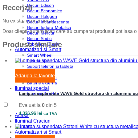
Becuri Edison
Recenzii
Becuri Economice
Becuri Halogen
Nu exista recenzii inca.
Becuri Incandescente
Becuri Iodura-Metalica
Doar clientii autentificati care au cumparat produsul pot lasa o
Becuri Mercur
Becuri Sodiu
Produse similare
Tub Neon Clasic
Automatizari si Smart
Smart Wheel
Incarcatoare
Suport telefon si tableta
UPS-uri
Adauga la favorite
Boxa Bluetooth
Baterie externa
Iluminat special
Lampa suspendata WAVE Gold structura din aluminiu cu f
Iluminat Craciun
Evaluat la
0
din 5
4,326.96
lei
cu TVA
Acasa
Iluminat Craciun
Contact
Automatizari si Smart
Blog