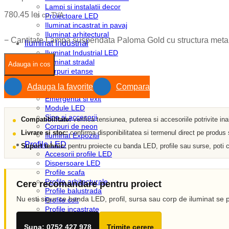
Lampi si instalatii decor
780.45
lei
cu TVA
Proiectoare LED
Iluminat incastrat in pavaj
Iluminat arhitectural
−
Cantitate Lampa suspendata Paloma Gold cu structura metalic
Iluminat Industrial
Iluminat Industrial LED
Iluminat stradal
Adauga in cos
Corpuri etanse
Corpuri liniare
Adauga la favorite
Compara
Corpuri pe sina
Emergenta si exit
Module LED
Sine si accesorii
Compatibilitate:
verifica tensiunea, puterea si accesoriile potrivite in
Corpuri de neon
Livrare si stoc:
confirma disponibilitatea si termenul direct pe produs
Iluminat Expozitii
Profile LED
Suport tehnic:
pentru proiecte cu banda LED, profile sau surse, poti c
Accesorii profile LED
Dispersoare LED
Profile scafa
Profile arhitecturale
Cere recomandare pentru proiect
Profile balustrada
Nu esti sigur ce banda LED, profil, sursa sau corp de iluminat se p
Profile colt
Profile incastrate
Profile LED aparente
Suna: 0752 427 978
Trimite cerere
Profile pardoseala