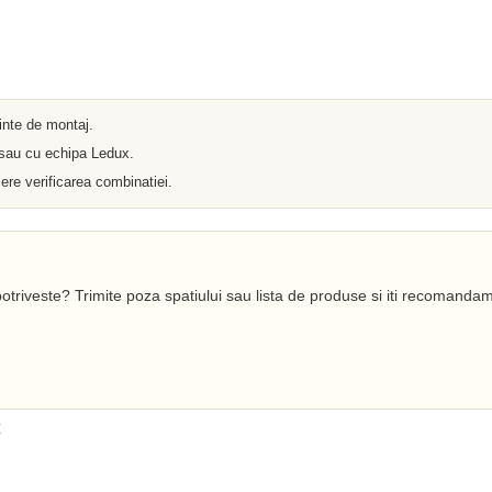
Iluminat arhitectural
Materiale Electrice
Prelungitoare
Pat Cablu
Sonerii
Tuburi PVC
Tambur
ainte de montaj.
Tablouri Metalice
 sau cu echipa Ledux.
Stechere
Senzori
ere verificarea combinatiei.
Cabluri si Conductori
Banda Izolatoare
Adaptor
Accesorii conetica
Copex
otriveste? Trimite poza spatiului sau lista de produse si iti recomandam
Fisa
Dulii
Doze
Disjunctoare
Cupla
Incubatoare
Lanterne
Becuri si Tuburi LED
Becuri
Becuri Economice