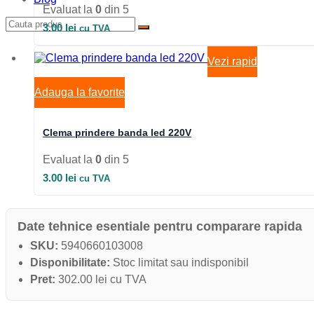
Evaluat la
0
din 5
3.00
lei
cu TVA
Vezi rapid
Adauga la favorite
Clema prindere banda led 220V
Evaluat la
0
din 5
3.00
lei
cu TVA
Date tehnice esentiale pentru comparare rapida
SKU:
5940660103008
Disponibilitate:
Stoc limitat sau indisponibil
Pret:
302.00 lei cu TVA