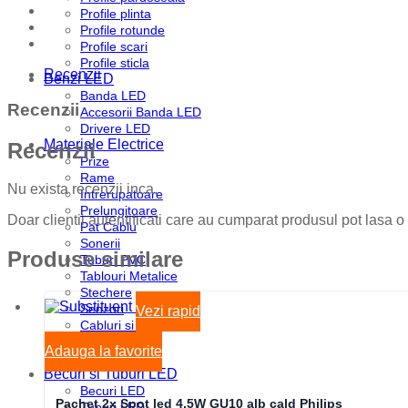
Profile plinta
Profile rotunde
Profile scari
Profile sticla
Recenzii
Benzi LED
Banda LED
Recenzii
Accesorii Banda LED
Drivere LED
Materiale Electrice
Recenzii
Prize
Rame
Nu exista recenzii inca.
Intrerupatoare
Prelungitoare
Doar clientii autentificati care au cumparat produsul pot lasa o
Pat Cablu
Sonerii
Produse similare
Tuburi PVC
Tablouri Metalice
Stechere
Senzori
Vezi rapid
Cabluri si Conductori
Doze
Adauga la favorite
Disjunctoare
Becuri si Tuburi LED
Becuri LED
Pachet 2x Spot led 4,5W GU10 alb cald Philips
Tuburi LED