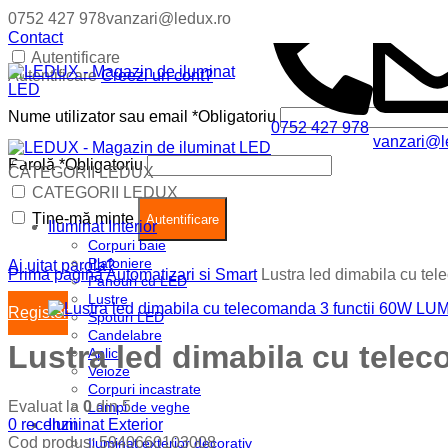
0752 427 978
vanzari@ledux.ro
Contact
Autentificare
Autentificare
Creezi un cont?
Nume utilizator sau email
*
Obligatoriu
0752 427 978
vanzari@l
Parolă
*
Obligatoriu
CATEGORII LEDUX
Coș (
0
)
Închide
CATEGORII LEDUX
Ține-mă minte
Nu ai produse in cos.
Autentificare
Iluminat Interior
Corpuri baie
Plafoniere
Ai uitat parola?
Prima pagină
Automatizari si Smart
Lustra led dimabila cu t
Panouri cu LED
Lustre
Register
Spoturi LED
Candelabre
Lustra led dimabila cu tel
Aplici
Veioze
Corpuri incastrate
Evaluat la
0
din 5
Lampi de veghe
0
recenzii
Iluminat Exterior
Cod produs:
5940660103008
Iluminat exterior decorativ