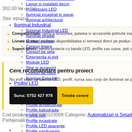
Lampi si instalatii decor
302.00
lei
cu TVA
Proiectoare LED
Iluminat incastrat in pavaj
Stoc epuizat
Iluminat arhitectural
Iluminat Industrial
Iluminat Industrial LED
Compatibilitate:
verifica tensiunea, puterea si accesoriile potrivite in
Iluminat stradal
Corpuri etanse
Livrare si stoc:
confirma disponibilitatea si termenul direct pe produs
Corpuri liniare
Suport tehnic:
pentru proiecte cu banda LED, profile sau surse, poti c
Corpuri pe sina
Emergenta si exit
Module LED
Sine si accesorii
Cere recomandare pentru proiect
Corpuri de neon
Iluminat Expozitii
Nu esti sigur ce banda LED, profil, sursa sau corp de iluminat se p
Profile LED
Accesorii profile LED
Dispersoare LED
Suna: 0752 427 978
Trimite cerere
Profile scafa
Profile arhitecturale
Profile balustrada
Cod produs:
5940660103008
Categorie:
Automatizari si Smart
Profile colt
Partajează :
Profile incastrate
Profile LED aparente
Profile pardoseala