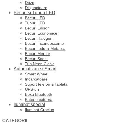
Doze
Disjunctoare
Becuri si Tuburi LED
Becuri LED
Tuburi LED
Becuri Edison
Becuri Economice
Becuri Halogen
Becuri Incandescente
Becuri Iodura-Metalica
Becuri Mercur
Becuri Sodiu
Tub Neon Clasic
Automatizari si Smart
Smart Wheel
Incarcatoare
Suport telefon si tableta
UPS-uri
Boxa Bluetooth
Baterie externa
Iluminat special
Iluminat Craciun
CATEGORII