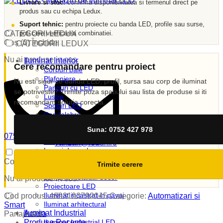
Livrare si stoc:
confirma disponibilitatea si termenul direct pe
produs sau cu echipa Ledux.
Suport tehnic:
pentru proiecte cu banda LED, profile sau surse,
poti cere verificarea combinatiei.
CATEGORII LEDUX
Coș (
0
)
Închide
CATEGORII LEDUX
Nu ai produse in cos.
Iluminat Interior
Cere recomandare pentru proiect
Corpuri baie
Plafoniere
Nu esti sigur ce banda LED, profil, sursa sau corp de iluminat
Panouri cu LED
se potriveste? Trimite poza spatiului sau lista de produse si iti
Lustre
recomandam solutia corecta.
Spoturi LED
Candelabre
Aplici
Suna: 0752 427 978
Veioze
0752 427 978
Corpuri incastrate
vanzari@ledux.ro
Lampi de veghe
0
0.00
lei
Iluminat Exterior
Coș (
0
)
Închide
Trimite cerere
Iluminat exterior decorativ
Lampi si instalatii decor
Nu ai produse in cos.
Proiectoare LED
Iluminat incastrat in pavaj
Cod produs:
4893193792045
Categorie:
Automatizari si
Iluminat arhitectural
Smart
Iluminat Industrial
Acasa
Partajează :
Produse Recente
Iluminat Industrial LED