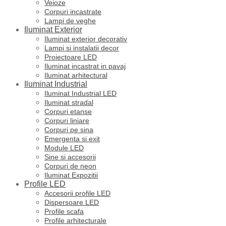
Veioze
Corpuri incastrate
Lampi de veghe
Iluminat Exterior
Iluminat exterior decorativ
Lampi si instalatii decor
Proiectoare LED
Iluminat incastrat in pavaj
Iluminat arhitectural
Iluminat Industrial
Iluminat Industrial LED
Iluminat stradal
Corpuri etanse
Corpuri liniare
Corpuri pe sina
Emergenta si exit
Module LED
Sine si accesorii
Corpuri de neon
Iluminat Expozitii
Profile LED
Accesorii profile LED
Dispersoare LED
Profile scafa
Profile arhitecturale