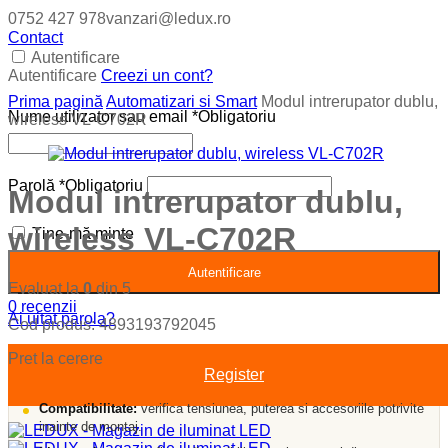
0752 427 978
vanzari@ledux.ro
Contact
Autentificare
Autentificare
Creezi un cont?
Prima pagină
Automatizari si Smart
Modul intrerupator dublu,
Nume utilizator sau email
*
Obligatoriu
wireless VL-C702R
Parolă
*
Obligatoriu
Modul intrerupator dublu,
wireless VL-C702R
Ține-mă minte
Autentificare
Evaluat la
0
din 5
0
recenzii
Ai uitat parola?
Cod produs:
4893193792045
Pret la cerere
Register
Compatibilitate:
verifica tensiunea, puterea si accesoriile potrivite
inainte de montaj.