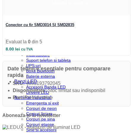
Profile colt
Adauga la favorite
Profile incastrate
Profile LED aparente
Profile pardoseala
Profile plinta
Conector cu fir SMD3014 SI SMD2835
Profile rotunde
Profile scari
Profile sticla
Evaluat la
0
din 5
Automatizari si Smart
8.00
lei
Smart Wheel
cu TVA
Incarcatoare
Suport telefon si tableta
UPS-uri
Date tehnice esentiale pentru comparare
Boxa Bluetooth
rapida
Baterie externa
Benzi LED
SKU:
4893193792045
Accesorii Banda LED
Disponibilitate:
Stoc limitat sau indisponibil
Drivere LED
Iluminat Industrial
Pret:
Pret la cerere
Emergenta si exit
Corpuri de neon
Corpuri liniare
Aboneaza-te la newsletter
Corpuri pe sina
Corpuri etanse
Sine si accesorii