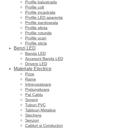
Profile balustrada
Profile colt
Profile incastrate
Profile LED aparente
Profile pardoseala
Profile plinta
Profile rotunde
Profile scari
Profile sticla
Benzi LED
Banda LED
Accesorii Banda LED
Drivere LED
Materiale Electrice
Prize
Rame
Intrerupatoare
Prelungitoare
Pat Cablu
Sonerii
Tuburi PVC
Tablouri Metalice
Stechere
Senzori
Cabluri si Conductori