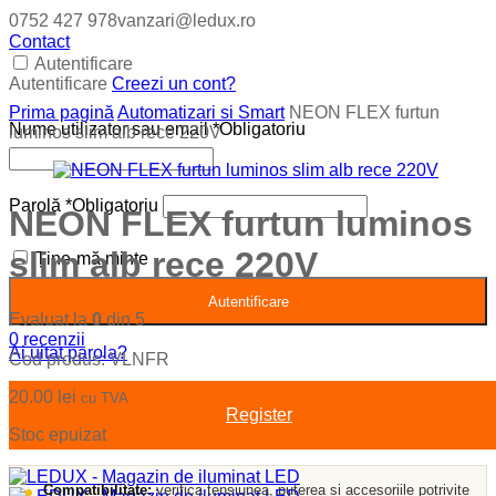
0752 427 978
vanzari@ledux.ro
Contact
Autentificare
Autentificare
Creezi un cont?
Prima pagină
Automatizari si Smart
NEON FLEX furtun
Nume utilizator sau email
*
Obligatoriu
luminos slim alb rece 220V
Parolă
*
Obligatoriu
NEON FLEX furtun luminos
slim alb rece 220V
Ține-mă minte
Autentificare
Evaluat la
0
din 5
0
recenzii
Ai uitat parola?
Cod produs:
VLNFR
20.00
lei
cu TVA
Register
Stoc epuizat
Compatibilitate:
verifica tensiunea, puterea si accesoriile potrivite