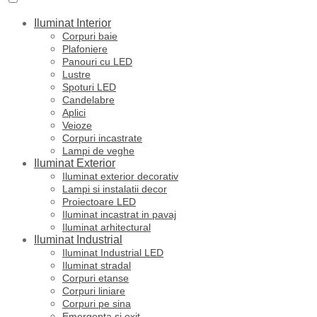
Iluminat Interior
Corpuri baie
Plafoniere
Panouri cu LED
Lustre
Spoturi LED
Candelabre
Aplici
Veioze
Corpuri incastrate
Lampi de veghe
Iluminat Exterior
Iluminat exterior decorativ
Lampi si instalatii decor
Proiectoare LED
Iluminat incastrat in pavaj
Iluminat arhitectural
Iluminat Industrial
Iluminat Industrial LED
Iluminat stradal
Corpuri etanse
Corpuri liniare
Corpuri pe sina
Emergenta si exit