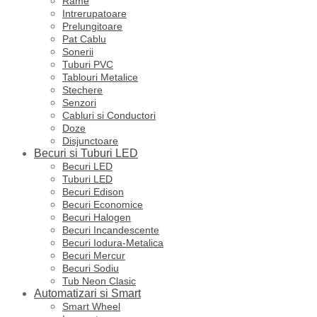
Rame
Intrerupatoare
Prelungitoare
Pat Cablu
Sonerii
Tuburi PVC
Tablouri Metalice
Stechere
Senzori
Cabluri si Conductori
Doze
Disjunctoare
Becuri si Tuburi LED
Becuri LED
Tuburi LED
Becuri Edison
Becuri Economice
Becuri Halogen
Becuri Incandescente
Becuri Iodura-Metalica
Becuri Mercur
Becuri Sodiu
Tub Neon Clasic
Automatizari si Smart
Smart Wheel