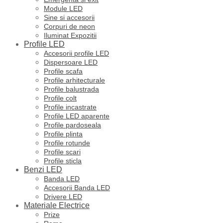
Module LED
Sine si accesorii
Corpuri de neon
Iluminat Expozitii
Profile LED
Accesorii profile LED
Dispersoare LED
Profile scafa
Profile arhitecturale
Profile balustrada
Profile colt
Profile incastrate
Profile LED aparente
Profile pardoseala
Profile plinta
Profile rotunde
Profile scari
Profile sticla
Benzi LED
Banda LED
Accesorii Banda LED
Drivere LED
Materiale Electrice
Prize