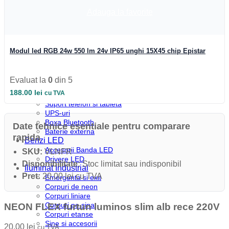
Profile colt
Profile incastrate
Adauga la favorite
Profile LED aparente
Profile pardoseala
Profile plinta
Profile rotunde
Modul led RGB 24w 550 lm 24v IP65 unghi 15X45 chip Epistar
Profile scari
Profile sticla
Automatizari si Smart
Evaluat la
0
din 5
Smart Wheel
188.00
lei
cu TVA
Incarcatoare
Suport telefon si tableta
UPS-uri
Boxa Bluetooth
Date tehnice esentiale pentru comparare
Baterie externa
rapida
Benzi LED
Accesorii Banda LED
SKU:
VLNFR
Drivere LED
Disponibilitate:
Stoc limitat sau indisponibil
Iluminat Industrial
Pret:
20.00 lei cu TVA
Emergenta si exit
Corpuri de neon
Corpuri liniare
Corpuri pe sina
NEON FLEX furtun luminos slim alb rece 220V
Corpuri etanse
Sine si accesorii
20.00
lei
cu TVA