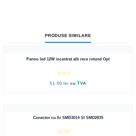
PRODUSE SIMILARE
VEZI RAPID
Panou led 12W incastrat alb rece rotund Opt
E
51.00
lei
cu TVA
v
a
l
u
a
t
VEZI RAPID
l
a
0
Conector cu fir SMD3014 SI SMD2835
d
i
n
5