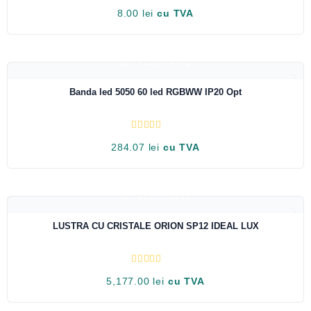
E
8.00
lei
cu TVA
v
a
l
u
a
t
VEZI RAPID
l
a
LOW STOCK
0
Banda led 5050 60 led RGBWW IP20 Opt
d
i
n
5
E
284.07
lei
cu TVA
v
a
l
u
a
t
VEZI RAPID
l
a
0
LUSTRA CU CRISTALE ORION SP12 IDEAL LUX
d
i
n
5
E
5,177.00
lei
cu TVA
v
a
l
u