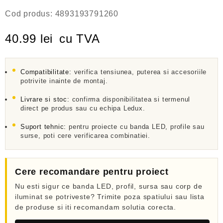
E
Cod produs:
4893193791260
v
a
l
40.99
lei
cu TVA
u
a
t
l
a
Compatibilitate:
verifica tensiunea, puterea si accesoriile
potrivite inainte de montaj.
0
d
Livrare si stoc:
confirma disponibilitatea si termenul
i
n
direct pe produs sau cu echipa Ledux.
5
Suport tehnic:
pentru proiecte cu banda LED, profile sau
surse, poti cere verificarea combinatiei.
Cere recomandare pentru proiect
Nu esti sigur ce banda LED, profil, sursa sau corp de
iluminat se potriveste? Trimite poza spatiului sau lista
de produse si iti recomandam solutia corecta.