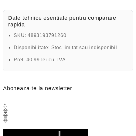
a
t
l
a
Date tehnice esentiale pentru comparare
0
rapida
d
i
n
SKU:
4893193791260
5
Disponibilitate:
Stoc limitat sau indisponibil
Pret:
40.99 lei cu TVA
Aboneaza-te la newsletter