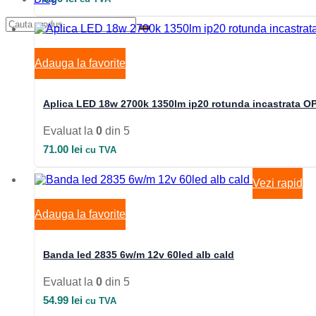
Adauga la favorite
Aplica LED 18w 2700k 1350lm ip20 rotunda incastrata O
Evaluat la
0
din 5
71.00
lei
cu TVA
Vezi rapid
Adauga la favorite
Banda led 2835 6w/m 12v 60led alb cald
Evaluat la
0
din 5
54.99
lei
cu TVA