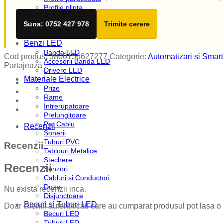
Profile plinta
Profile rotunde
Suna: 0752 427 978
Trimite cerere
Profile scari
Profile sticla
Benzi LED
Banda LED
Cod produs:
3800156627277
Categorie:
Automatizari si Smart
Accesorii Banda LED
Partajează :
Drivere LED
Materiale Electrice
Prize
Rame
Intrerupatoare
Prelungitoare
Pat Cablu
Recenzii
Sonerii
Tuburi PVC
Recenzii
Tablouri Metalice
Stechere
Recenzii
Senzori
Cabluri si Conductori
Doze
Nu exista recenzii inca.
Disjunctoare
Becuri si Tuburi LED
Doar clientii autentificati care au cumparat produsul pot lasa o
Becuri LED
Tuburi LED