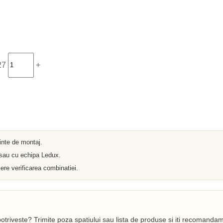
Iluminat arhitectural
Materiale Electrice
Prelungitoare
Pat Cablu
Sonerii
Tuburi PVC
Tambur
Tablouri Metalice
27
+
Stechere
Senzori
Cabluri si Conductori
Banda Izolatoare
Adaptor
Accesorii conetica
Copex
Fisa
ainte de montaj.
Dulii
Doze
 sau cu echipa Ledux.
Disjunctoare
ere verificarea combinatiei.
Cupla
Incubatoare
Lanterne
Becuri si Tuburi LED
Becuri
Becuri Economice
otriveste? Trimite poza spatiului sau lista de produse si iti recomandam