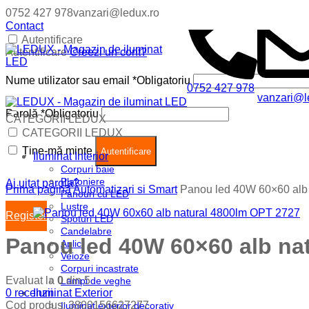
0752 427 978
vanzari@ledux.ro
Contact
Autentificare
Autentificare
Creezi un cont?
Nume utilizator sau email
*
Obligatoriu
0752 427 978
vanzari@l
Parolă
*
Obligatoriu
CATEGORII LEDUX
Coș (
0
)
Închide
CATEGORII LEDUX
Ține-mă minte
Nu ai produse in cos.
Autentificare
Iluminat Interior
Corpuri baie
Plafoniere
Ai uitat parola?
Prima pagină
Automatizari si Smart
Panou led 40W 60×60 alb
Panouri cu LED
Lustre
Register
Spoturi LED
Candelabre
Panou led 40W 60×60 alb na
Aplici
Veioze
Corpuri incastrate
Evaluat la
0
din 5
Lampi de veghe
0
recenzii
Iluminat Exterior
Cod produs:
3800156627277
Iluminat exterior decorativ