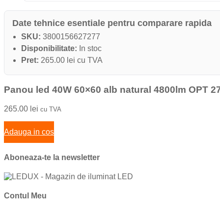
Date tehnice esentiale pentru comparare rapida
SKU:
3800156627277
Disponibilitate:
In stoc
Pret:
265.00 lei cu TVA
Panou led 40W 60×60 alb natural 4800lm OPT 2
265.00
lei
cu TVA
Adauga in cos
Aboneaza-te la newsletter
Contul Meu