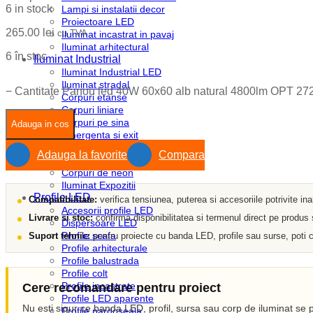
6 in stock
Lampi si instalatii decor
Proiectoare LED
265.00
lei
cu TVA
Iluminat incastrat in pavaj
Iluminat arhitectural
6 în stoc
Iluminat Industrial
Iluminat Industrial LED
Iluminat stradal
−
Cantitate Panou led 40W 60x60 alb natural 4800lm OPT 27
Corpuri etanse
Corpuri liniare
Corpuri pe sina
Adauga in cos
Emergenta si exit
Module LED
Adauga la favorite
Compara
Sine si accesorii
Corpuri de neon
Iluminat Expozitii
Profile LED
Compatibilitate:
verifica tensiunea, puterea si accesoriile potrivite in
Accesorii profile LED
Livrare si stoc:
confirma disponibilitatea si termenul direct pe produs
Dispersoare LED
Profile scafa
Suport tehnic:
pentru proiecte cu banda LED, profile sau surse, poti c
Profile arhitecturale
Profile balustrada
Profile colt
Profile incastrate
Cere recomandare pentru proiect
Profile LED aparente
Nu esti sigur ce banda LED, profil, sursa sau corp de iluminat se p
Profile pardoseala