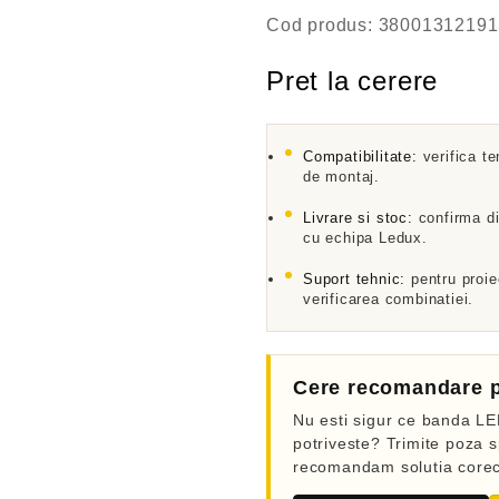
E
Cod produs:
38001312191
v
a
l
Pret la cerere
u
a
t
l
a
Compatibilitate:
verifica te
de montaj.
0
d
i
Livrare si stoc:
confirma di
n
cu echipa Ledux.
5
Suport tehnic:
pentru proie
verificarea combinatiei.
Cere recomandare p
Nu esti sigur ce banda LED
potriveste? Trimite poza sp
recomandam solutia corec