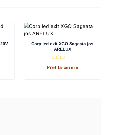
220V
Corp led exit XGO Sageata jos
ARELUX
E
Pret la cerere
v
a
l
u
a
t
l
a
0
d
i
n
5