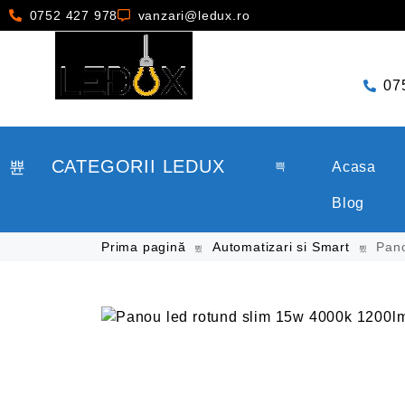
0752 427 978
vanzari@ledux.ro
07
CATEGORII LEDUX
Acasa
Blog
Prima pagină
Automatizari si Smart
Pano