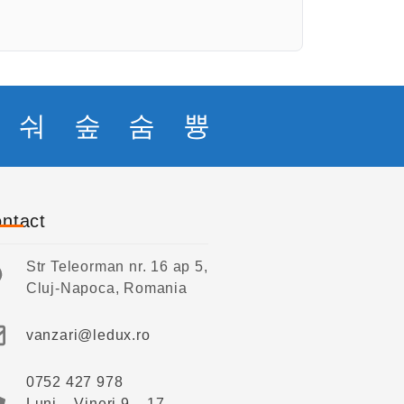
ntact
Str Teleorman nr. 16 ap 5,
Cluj-Napoca, Romania
vanzari@ledux.ro
0752 427 978
Luni – Vineri 9 – 17