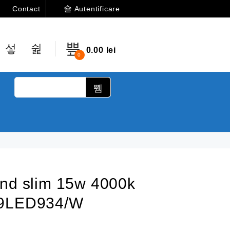
Autentificare
Contact
0.00
lei
0
und slim 15w 4000k
99LED934/W