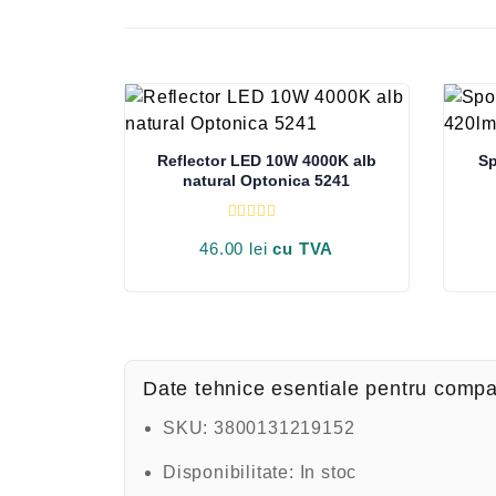
Reflector LED 10W 4000K alb
Sp
natural Optonica 5241
E
v
46.00
lei
cu TVA
a
l
u
a
t
l
a
0
d
Date tehnice esentiale pentru compa
i
n
5
SKU:
3800131219152
Disponibilitate:
In stoc