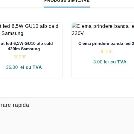
PRODUSE SIMILARE
ot led 6,5W GU10 alb cald
Clema prindere banda led 
420lm Samsung
E
v
3.00
lei
cu TVA
E
a
v
36.00
lei
cu TVA
l
a
u
l
a
u
t
a
l
t
a
l
0
a
d
0
i
d
rare rapida
n
i
5
n
5