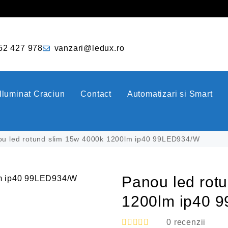
52 427 978
vanzari@ledux.ro
Iluminat Craciun
Contact
Automatizari si Smart
u led rotund slim 15w 4000k 1200lm ip40 99LED934/W
Panou led rot
1200lm ip40 
0
recenzii