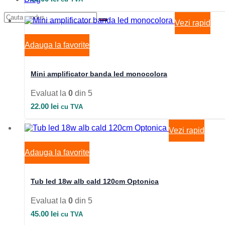
Vezi rapid
Adauga la favorite
Mini amplificator banda led monocolora
Evaluat la
0
din 5
22.00
lei
cu TVA
Vezi rapid
Adauga la favorite
Tub led 18w alb cald 120cm Optonica
Evaluat la
0
din 5
45.00
lei
cu TVA