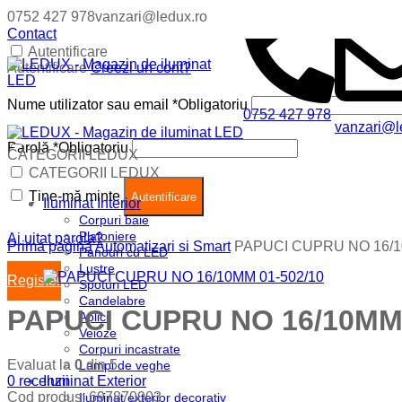
0752 427 978
vanzari@ledux.ro
Contact
Autentificare
Autentificare
Creezi un cont?
Nume utilizator sau email
*
Obligatoriu
0752 427 978
vanzari@l
Parolă
*
Obligatoriu
CATEGORII LEDUX
Coș (
0
)
Închide
CATEGORII LEDUX
Ține-mă minte
Nu ai produse in cos.
Autentificare
Iluminat Interior
Corpuri baie
Plafoniere
Ai uitat parola?
Prima pagină
Automatizari si Smart
PAPUCI CUPRU NO 16/1
Panouri cu LED
Lustre
Register
Spoturi LED
Candelabre
PAPUCI CUPRU NO 16/10MM 
Aplici
Veioze
Corpuri incastrate
Evaluat la
0
din 5
Lampi de veghe
0
recenzii
Iluminat Exterior
Cod produs:
697870003
Iluminat exterior decorativ