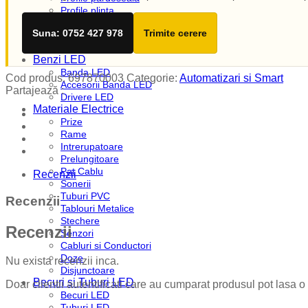
Profile plinta
Profile rotunde
Suna: 0752 427 978
Trimite cerere
Profile scari
Profile sticla
Benzi LED
Banda LED
Cod produs:
697870003
Categorie:
Automatizari si Smart
Accesorii Banda LED
Partajează :
Drivere LED
Materiale Electrice
Prize
Rame
Intrerupatoare
Prelungitoare
Pat Cablu
Recenzii
Sonerii
Tuburi PVC
Recenzii
Tablouri Metalice
Stechere
Recenzii
Senzori
Cabluri si Conductori
Doze
Nu exista recenzii inca.
Disjunctoare
Becuri si Tuburi LED
Doar clientii autentificati care au cumparat produsul pot lasa o
Becuri LED
Tuburi LED