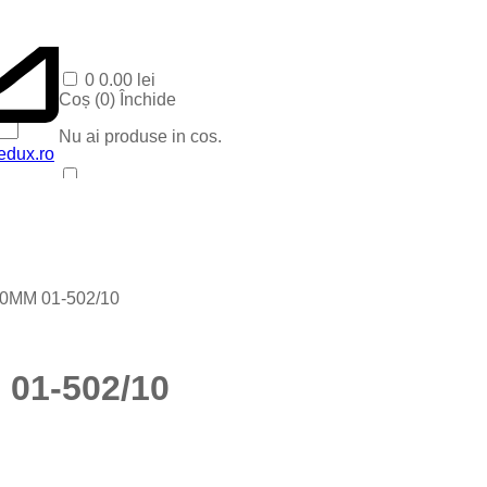
0
0.00
lei
Coș (
0
)
Închide
Nu ai produse in cos.
edux.ro
Acasa
Produse Recente
Contact
Categorii
Corpuri baie
0MM 01-502/10
Corpuri LED
Blog
Iluminat special
Iluminat Craciun
01-502/10
Iluminat Exterior
Iluminat exterior decorativ
Lampi si instalatii decor
Proiectoare LED
Iluminat incastrat in pavaj