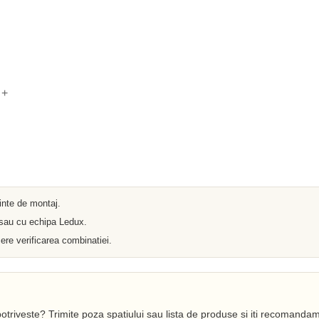
Iluminat arhitectural
Materiale Electrice
Prelungitoare
Pat Cablu
Sonerii
Tuburi PVC
Tambur
Tablouri Metalice
+
Stechere
Senzori
Cabluri si Conductori
Banda Izolatoare
Adaptor
Accesorii conetica
Copex
Fisa
ainte de montaj.
Dulii
Doze
 sau cu echipa Ledux.
Disjunctoare
ere verificarea combinatiei.
Cupla
Incubatoare
Lanterne
Becuri si Tuburi LED
Becuri
Becuri Economice
otriveste? Trimite poza spatiului sau lista de produse si iti recomandam