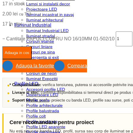
17 in stock
Lampi si instalatii decor
Proiectoare LED
2.00
lei
cu TVA
Iluminat incastrat in pavaj
Iluminat arhitectural
17 în stoc
Iluminat Industrial
Iluminat Industrial LED
Iluminat stradal
−
Cantitate PAPUCI CUPRU NO 16/10MM 01-502/10
Corpuri etanse
Corpuri liniare
Corpuri pe sina
Adauga in cos
Emergenta si exit
Module LED
Adauga la favorite
Compara
Sine si accesorii
Corpuri de neon
Iluminat Expozitii
Profile LED
Compatibilitate:
verifica tensiunea, puterea si accesoriile potrivite in
Accesorii profile LED
Livrare si stoc:
confirma disponibilitatea si termenul direct pe produs
Dispersoare LED
Profile scafa
Suport tehnic:
pentru proiecte cu banda LED, profile sau surse, poti c
Profile arhitecturale
Profile balustrada
Profile colt
Profile incastrate
Cere recomandare pentru proiect
Profile LED aparente
Nu esti sigur ce banda LED, profil, sursa sau corp de iluminat se p
Profile pardoseala