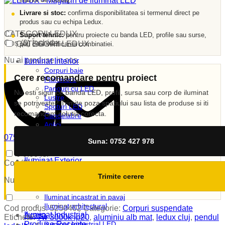
Livrare si stoc:
confirma disponibilitatea si termenul direct pe
produs sau cu echipa Ledux.
CATEGORII LEDUX
Suport tehnic:
pentru proiecte cu banda LED, profile sau surse,
Coș (
0
)
Închide
CATEGORII LEDUX
poti cere verificarea combinatiei.
Nu ai produse in cos.
Iluminat Interior
Corpuri baie
Cere recomandare pentru proiect
Plafoniere
Panouri cu LED
Nu esti sigur ce banda LED, profil, sursa sau corp de iluminat
Lustre
se potriveste? Trimite poza spatiului sau lista de produse si iti
Spoturi LED
recomandam solutia corecta.
Candelabre
Aplici
Veioze
0752 427 978
Suna: 0752 427 978
Corpuri incastrate
vanzari@ledux.ro
Lampi de veghe
0
0.00
lei
Iluminat Exterior
Coș (
0
)
Închide
Iluminat exterior decorativ
Trimite cerere
Lampi si instalatii decor
Nu ai produse in cos.
Proiectoare LED
Iluminat incastrat in pavaj
Iluminat arhitectural
Cod produs:
5250402
Categorie:
Corpuri suspendate
Iluminat Industrial
Acasa
Etichete:
7w 3000k ip20
,
aluminiu alb mat
,
ledux cluj
,
pendul
Produse Recente
Iluminat Industrial LED