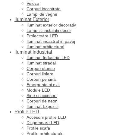
Veioze
Corpuri incastrate
Lampi de veghe
Iluminat Exterior
Iluminat exterior decorativ
Lampi si instalatii decor
Proiectoare LED
Iluminat incastrat in pavaj
Iluminat arhitectural
Iluminat Industrial
Iluminat Industrial LED
Iluminat stradal
Corpuri etanse
Corpuri liniare
Corpuri pe sina
Emergenta si exit
Module LED
Sine si accesorii
Corpuri de neon
Iluminat Expozitii
Profile LED
Accesorii profile LED
Dispersoare LED
Profile scafa
Profile arhitecturale