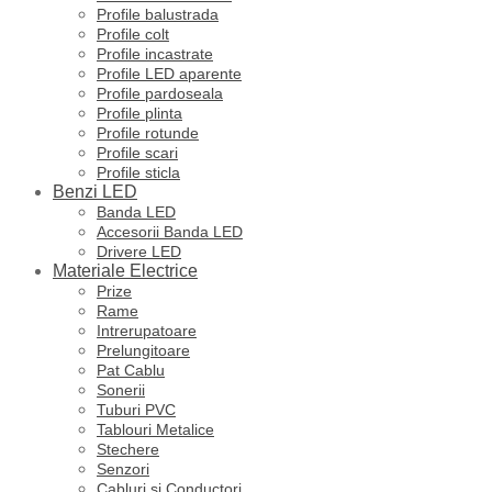
Profile balustrada
Profile colt
Profile incastrate
Profile LED aparente
Profile pardoseala
Profile plinta
Profile rotunde
Profile scari
Profile sticla
Benzi LED
Banda LED
Accesorii Banda LED
Drivere LED
Materiale Electrice
Prize
Rame
Intrerupatoare
Prelungitoare
Pat Cablu
Sonerii
Tuburi PVC
Tablouri Metalice
Stechere
Senzori
Cabluri si Conductori