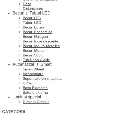
Doze
Disjunctoare
Becuri si Tuburi LED
Becuri LED
Tuburi LED
Becuri Edison
Becuri Economice
Becuri Halogen
Becuri Incandescente
Becuri Iodura-Metalica
Becuri Mercur
Becuri Sodiu
Tub Neon Clasic
Automatizari si Smart
Smart Wheel
Incarcatoare
Suport telefon si tableta
UPS-uri
Boxa Bluetooth
Baterie externa
Iluminat special
Iluminat Craciun
CATEGORII