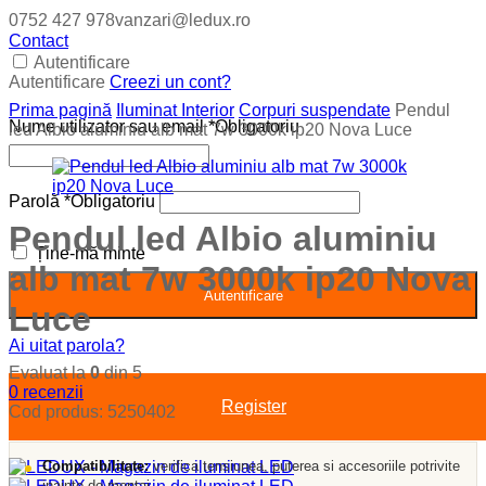
0752 427 978
vanzari@ledux.ro
Contact
Autentificare
Autentificare
Creezi un cont?
Prima pagină
Iluminat Interior
Corpuri suspendate
Pendul
Nume utilizator sau email
*
Obligatoriu
led Albio aluminiu alb mat 7w 3000k ip20 Nova Luce
Parolă
*
Obligatoriu
Pendul led Albio aluminiu
Ține-mă minte
alb mat 7w 3000k ip20 Nova
Autentificare
Luce
Ai uitat parola?
Evaluat la
0
din 5
0
recenzii
Register
Cod produs:
5250402
Compatibilitate:
verifica tensiunea, puterea si accesoriile potrivite
inainte de montaj.