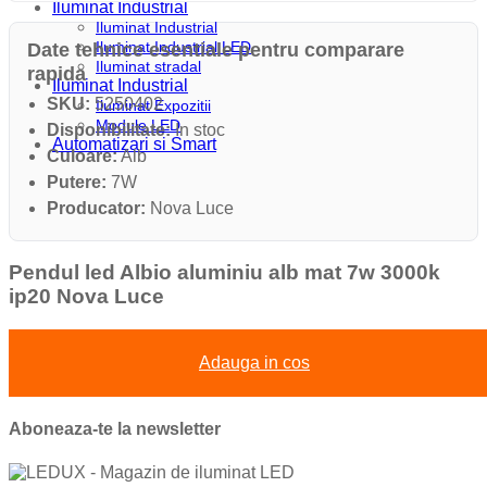
Iluminat Industrial
Iluminat Industrial
Iluminat Industrial LED
Date tehnice esentiale pentru comparare
Iluminat stradal
rapida
Iluminat Industrial
SKU:
5250402
Iluminat Expozitii
Module LED
Disponibilitate:
In stoc
Automatizari si Smart
Culoare:
Alb
Putere:
7W
Producator:
Nova Luce
Pendul led Albio aluminiu alb mat 7w 3000k
ip20 Nova Luce
Adauga in cos
Aboneaza-te la newsletter