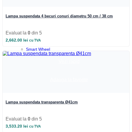
Profile colt
Profile incastrate
Profile LED aparente
Lampa suspendata 4 becuri conuri diametru 50 cm / 38 cm
Profile pardoseala
Profile plinta
Profile rotunde
Evaluat la
0
din 5
Profile scari
Profile sticla
2,662.00
lei
cu TVA
Automatizari si Smart
Smart Wheel
Incarcatoare
Suport telefon si tableta
Vezi rapid
UPS-uri
Boxa Bluetooth
Baterie externa
Adauga la favorite
Benzi LED
Accesorii Banda LED
Drivere LED
Iluminat Industrial
Lampa suspendata transparenta Ø41cm
Emergenta si exit
Corpuri de neon
Corpuri liniare
Corpuri pe sina
Evaluat la
0
din 5
Corpuri etanse
3,533.20
lei
cu TVA
Sine si accesorii