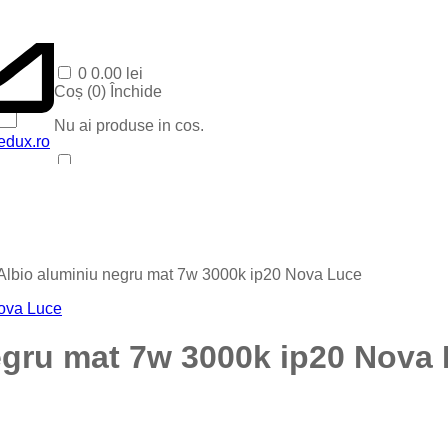
0
0.00
lei
Coș (
0
)
Închide
Nu ai produse in cos.
edux.ro
Acasa
Produse Recente
Contact
Categorii
Corpuri baie
Albio aluminiu negru mat 7w 3000k ip20 Nova Luce
Corpuri LED
Blog
Iluminat special
Iluminat Craciun
egru mat 7w 3000k ip20 Nova
Iluminat Exterior
Iluminat exterior decorativ
Lampi si instalatii decor
Proiectoare LED
Iluminat incastrat in pavaj