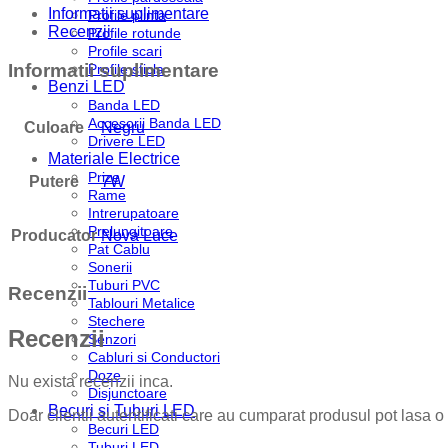
Informatii suplimentare
Profile plinta
Recenzii
Profile rotunde
Profile scari
Informatii suplimentare
Profile sticla
Benzi LED
Banda LED
Accesorii Banda LED
Culoare
Negru
Drivere LED
Materiale Electrice
Prize
Putere
7W
Rame
Intrerupatoare
Prelungitoare
Producator
Nova Luce
Pat Cablu
Sonerii
Tuburi PVC
Recenzii
Tablouri Metalice
Stechere
Recenzii
Senzori
Cabluri si Conductori
Doze
Nu exista recenzii inca.
Disjunctoare
Becuri si Tuburi LED
Doar clientii autentificati care au cumparat produsul pot lasa o
Becuri LED
Tuburi LED