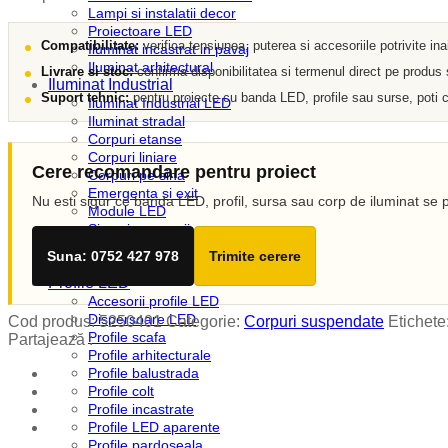
Lampi si instalatii decor
Proiectoare LED
Compatibilitate:
verifica tensiunea, puterea si accesoriile potrivite in
Iluminat incastrat in pavaj
Iluminat arhitectural
Livrare si stoc:
confirma disponibilitatea si termenul direct pe produs
Iluminat Industrial
Suport tehnic:
pentru proiecte cu banda LED, profile sau surse, poti c
Iluminat Industrial LED
Iluminat stradal
Corpuri etanse
Corpuri liniare
Cere recomandare pentru proiect
Corpuri pe sina
Emergenta si exit
Nu esti sigur ce banda LED, profil, sursa sau corp de iluminat se p
Module LED
Sine si accesorii
Corpuri de neon
Suna: 0752 427 978
Trimite cerere
Iluminat Expozitii
Profile LED
Accesorii profile LED
Dispersoare LED
Cod produs:
5250401
Categorie:
Corpuri suspendate
Etichete
Profile scafa
Partajează :
Profile arhitecturale
Profile balustrada
Profile colt
Profile incastrate
Profile LED aparente
Profile pardoseala