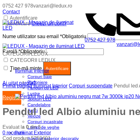
0752 427 978
vanzari@ledux.ro
Contact
Autentificare
Autentificare
Creezi un cont?
Nume utilizator sau email
*
Obligatoriu
0752 427 978
vanzari@l
Parolă
*
Obligatoriu
CATEGORII LEDUX
Coș (
0
)
Închide
CATEGORII LEDUX
Ține-mă minte
Nu ai produse in cos.
Autentificare
Iluminat Interior
Corpuri baie
Plafoniere
Ai uitat parola?
Prima pagină
Iluminat Interior
Corpuri suspendate
Pendul led 
Panouri cu LED
Lustre
Register
Spoturi LED
Candelabre
Pendul led Albio aluminiu n
Aplici
Veioze
Corpuri incastrate
Evaluat la
0
din 5
Lampi de veghe
0
recenzii
Iluminat Exterior
Cod produs:
5250401
Iluminat exterior decorativ