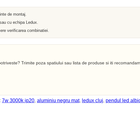
Iluminat arhitectural
Materiale Electrice
Prelungitoare
ainte de montaj.
Pat Cablu
 sau cu echipa Ledux.
Sonerii
Tuburi PVC
ere verificarea combinatiei.
Tambur
Tablouri Metalice
Stechere
Senzori
Cabluri si Conductori
Banda Izolatoare
otriveste? Trimite poza spatiului sau lista de produse si iti recomandam
Adaptor
Accesorii conetica
Copex
Fisa
Dulii
Doze
:
7w 3000k ip20
,
aluminiu negru mat
,
ledux cluj
,
pendul led albi
Disjunctoare
Cupla
Incubatoare
Lanterne
Becuri si Tuburi LED
Becuri
Becuri Economice