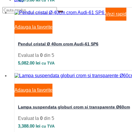
cu TVA
Vezi rapid
Adauga la favorite
Pendul cristal Ø 40cm crom Audi-61 SP6
Evaluat la
0
din 5
5,082.00
lei
cu TVA
Adauga la favorite
Lampa suspendata globuri crom si transparente Ø60cm
Evaluat la
0
din 5
3,388.00
lei
cu TVA