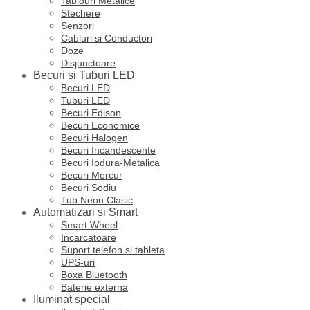
Tablouri Metalice
Stechere
Senzori
Cabluri si Conductori
Doze
Disjunctoare
Becuri si Tuburi LED
Becuri LED
Tuburi LED
Becuri Edison
Becuri Economice
Becuri Halogen
Becuri Incandescente
Becuri Iodura-Metalica
Becuri Mercur
Becuri Sodiu
Tub Neon Clasic
Automatizari si Smart
Smart Wheel
Incarcatoare
Suport telefon si tableta
UPS-uri
Boxa Bluetooth
Baterie externa
Iluminat special