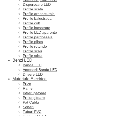
Dispersoare LED
Profile scafa
Profile arhitecturale
Profile balustrada
Profile colt
Profile incastrate
Profile LED aparente
Profile pardoseala
Profile plinta
Profile rotunde
Profile scari
Profile sticla
Benzi LED
Banda LED
Accesorii Banda LED
Drivere LED
Materiale Electrice
Prize
Rame
Intrerupatoare
Prelungitoare
Pat Cablu
Sonerii
Tuburi PVC