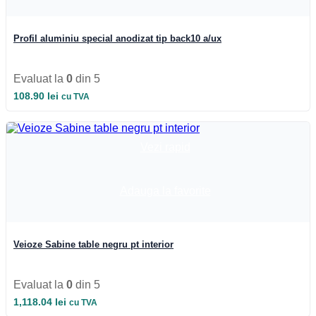
Iluminat Industrial
Iluminat Industrial
Iluminat Industrial LED
Profil aluminiu special anodizat tip back10 a/ux
Iluminat stradal
Iluminat Industrial
Iluminat Expozitii
Evaluat la
0
din 5
Module LED
Automatizari si Smart
108.90
lei
cu TVA
Vezi rapid
Adauga la favorite
Veioze Sabine table negru pt interior
Evaluat la
0
din 5
1,118.04
lei
cu TVA