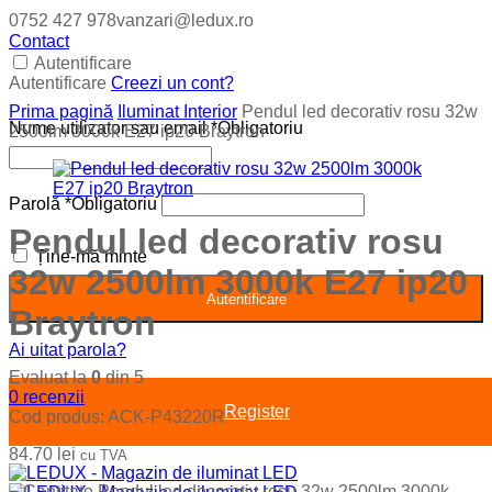
0752 427 978
vanzari@ledux.ro
Contact
Autentificare
Autentificare
Creezi un cont?
Prima pagină
Iluminat Interior
Pendul led decorativ rosu 32w
Nume utilizator sau email
*
Obligatoriu
2500lm 3000k E27 ip20 Braytron
Parolă
*
Obligatoriu
Pendul led decorativ rosu
Ține-mă minte
32w 2500lm 3000k E27 ip20
Autentificare
Braytron
Ai uitat parola?
Evaluat la
0
din 5
0
recenzii
Register
Cod produs:
ACK-P43220R
84.70
lei
cu TVA
−
Cantitate Pendul led decorativ rosu 32w 2500lm 3000k