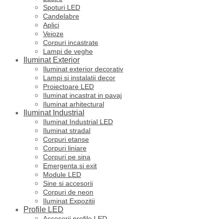
Spoturi LED
Candelabre
Aplici
Veioze
Corpuri incastrate
Lampi de veghe
Iluminat Exterior
Iluminat exterior decorativ
Lampi si instalatii decor
Proiectoare LED
Iluminat incastrat in pavaj
Iluminat arhitectural
Iluminat Industrial
Iluminat Industrial LED
Iluminat stradal
Corpuri etanse
Corpuri liniare
Corpuri pe sina
Emergenta si exit
Module LED
Sine si accesorii
Corpuri de neon
Iluminat Expozitii
Profile LED
Accesorii profile LED