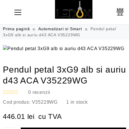
Prima pagină
Automatizari si Smart
Pendul petal
3xG9 alb si auriu d43 ACA V35229WG
Pendul petal 3xG9 alb si auriu
d43 ACA V35229WG
0
recenzii
E
Cod produs:
V35229WG
1 in stock
v
a
l
446.01
lei
cu TVA
u
a
t