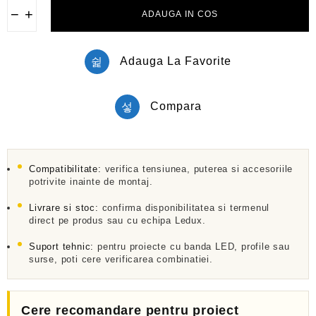
l
−
+
ADAUGA IN COS
a
0
d
i
Adauga La Favorite
n
5
Compara
Compatibilitate:
verifica tensiunea, puterea si accesoriile
potrivite inainte de montaj.
Livrare si stoc:
confirma disponibilitatea si termenul
direct pe produs sau cu echipa Ledux.
Suport tehnic:
pentru proiecte cu banda LED, profile sau
surse, poti cere verificarea combinatiei.
Cere recomandare pentru proiect