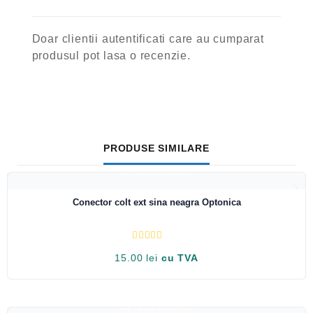
Doar clientii autentificati care au cumparat
produsul pot lasa o recenzie.
PRODUSE SIMILARE
VEZI RAPID
Conector colt ext sina neagra Optonica
E
15.00
lei
cu TVA
v
a
l
u
a
t
VEZI RAPID
l