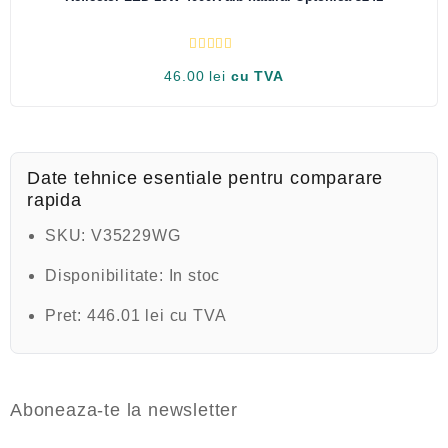
n
5
E
46.00
lei
cu TVA
v
a
l
u
a
t
l
a
Date tehnice esentiale pentru comparare
0
rapida
d
i
n
SKU:
V35229WG
5
Disponibilitate:
In stoc
Pret:
446.01 lei cu TVA
Aboneaza-te la newsletter