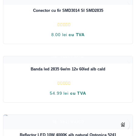
a
0
Conector cu fir SMD3014 SI SMD2835
d
i
n
5
E
8.00
lei
cu TVA
v
a
l
u
a
t
VEZI RAPID
l
a
0
Banda led 2835 6w/m 12v 60led alb cald
d
i
n
5
E
54.99
lei
cu TVA
v
a
l
u
a
t
l
a
VEZI RAPID
0
d
i
Reflector LED 10W 4000K alb natural Optonica 5241