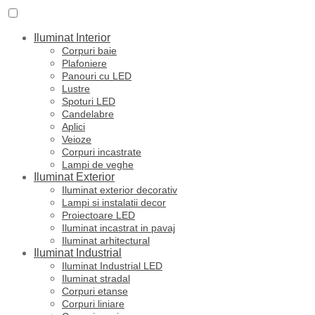
Iluminat Interior
Corpuri baie
Plafoniere
Panouri cu LED
Lustre
Spoturi LED
Candelabre
Aplici
Veioze
Corpuri incastrate
Lampi de veghe
Iluminat Exterior
Iluminat exterior decorativ
Lampi si instalatii decor
Proiectoare LED
Iluminat incastrat in pavaj
Iluminat arhitectural
Iluminat Industrial
Iluminat Industrial LED
Iluminat stradal
Corpuri etanse
Corpuri liniare