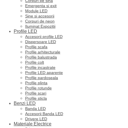
Corpuri pe sina
Emergenta si exit
Module LED
Sine si accesorii
Corpuri de neon
Iluminat Expozitii
Profile LED
Accesorii profile LED
Dispersoare LED
Profile scafa
Profile arhitecturale
Profile balustrada
Profile colt
Profile incastrate
Profile LED aparente
Profile pardoseala
Profile plinta
Profile rotunde
Profile scari
Profile sticla
Benzi LED
Banda LED
Accesorii Banda LED
Drivere LED
Materiale Electrice