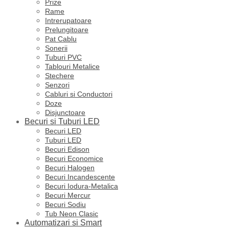
Prize
Rame
Intrerupatoare
Prelungitoare
Pat Cablu
Sonerii
Tuburi PVC
Tablouri Metalice
Stechere
Senzori
Cabluri si Conductori
Doze
Disjunctoare
Becuri si Tuburi LED
Becuri LED
Tuburi LED
Becuri Edison
Becuri Economice
Becuri Halogen
Becuri Incandescente
Becuri Iodura-Metalica
Becuri Mercur
Becuri Sodiu
Tub Neon Clasic
Automatizari si Smart