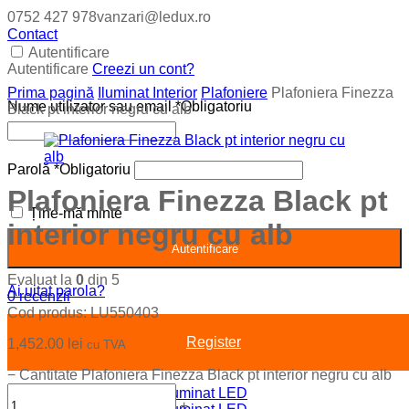
0752 427 978
vanzari@ledux.ro
Contact
Autentificare
Autentificare
Creezi un cont?
Prima pagină
Iluminat Interior
Plafoniere
Plafoniera Finezza
Nume utilizator sau email
*
Obligatoriu
Black pt interior negru cu alb
Parolă
*
Obligatoriu
Plafoniera Finezza Black pt
Ține-mă minte
interior negru cu alb
Autentificare
Evaluat la
0
din 5
Ai uitat parola?
0
recenzii
Cod produs:
LU550403
Register
1,452.00
lei
cu TVA
−
Cantitate Plafoniera Finezza Black pt interior negru cu alb
+