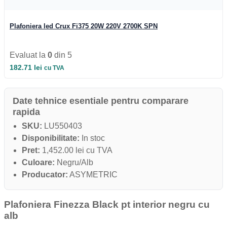
Iluminat Industrial
Iluminat Industrial
Iluminat Industrial LED
Plafoniera led Crux Fi375 20W 220V 2700K SPN
Iluminat stradal
Iluminat Industrial
Iluminat Expozitii
Evaluat la
0
din 5
Module LED
Automatizari si Smart
182.71
lei
cu TVA
Date tehnice esentiale pentru comparare
rapida
SKU:
LU550403
Disponibilitate:
In stoc
Pret:
1,452.00 lei cu TVA
Culoare:
Negru/Alb
Producator:
ASYMETRIC
Plafoniera Finezza Black pt interior negru cu
alb