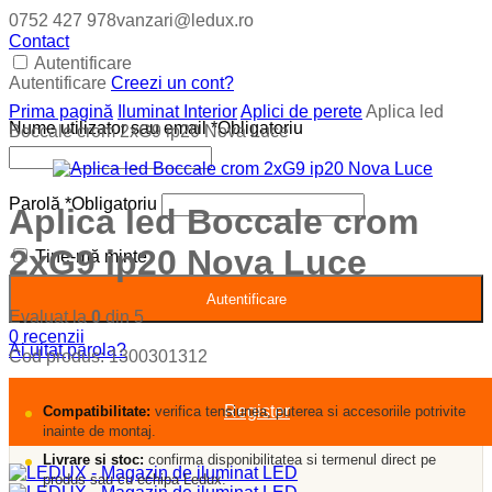
0752 427 978
vanzari@ledux.ro
Contact
Autentificare
Autentificare
Creezi un cont?
Prima pagină
Iluminat Interior
Aplici de perete
Aplica led
Nume utilizator sau email
*
Obligatoriu
Boccale crom 2xG9 ip20 Nova Luce
Parolă
*
Obligatoriu
Aplica led Boccale crom
2xG9 ip20 Nova Luce
Ține-mă minte
Autentificare
Evaluat la
0
din 5
0
recenzii
Ai uitat parola?
Cod produs:
1300301312
Register
Compatibilitate:
verifica tensiunea, puterea si accesoriile potrivite
inainte de montaj.
Livrare si stoc:
confirma disponibilitatea si termenul direct pe
produs sau cu echipa Ledux.