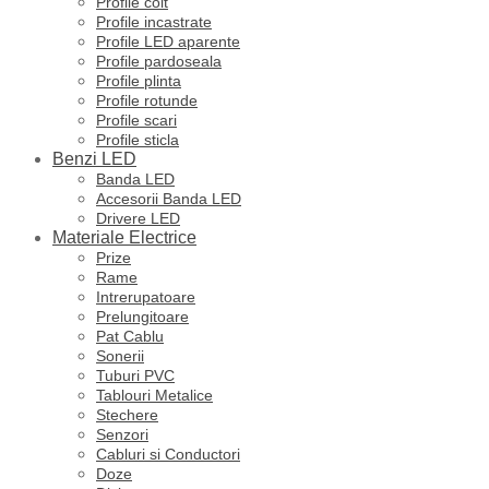
Profile colt
Profile incastrate
Profile LED aparente
Profile pardoseala
Profile plinta
Profile rotunde
Profile scari
Profile sticla
Benzi LED
Banda LED
Accesorii Banda LED
Drivere LED
Materiale Electrice
Prize
Rame
Intrerupatoare
Prelungitoare
Pat Cablu
Sonerii
Tuburi PVC
Tablouri Metalice
Stechere
Senzori
Cabluri si Conductori
Doze