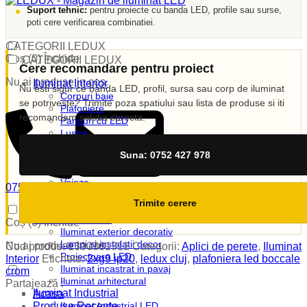
Suport tehnic:
pentru proiecte cu banda LED, profile sau surse,
poti cere verificarea combinatiei.
CATEGORII LEDUX
Coș (
0
)
Închide
CATEGORII LEDUX
Cere recomandare pentru proiect
Nu ai produse in cos.
Iluminat Interior
Nu esti sigur ce banda LED, profil, sursa sau corp de iluminat
Corpuri baie
se potriveste? Trimite poza spatiului sau lista de produse si iti
Plafoniere
recomandam solutia corecta.
Panouri cu LED
Lustre
Spoturi LED
Suna: 0752 427 978
Candelabre
Aplici
Veioze
0752 427 978
Corpuri incastrate
vanzari@ledux.ro
Trimite cerere
Lampi de veghe
0
0.00
lei
Iluminat Exterior
Coș (
0
)
Închide
Iluminat exterior decorativ
Lampi si instalatii decor
Nu ai produse in cos.
Cod produs:
1300301312
Categorii:
Aplici de perete
,
Iluminat
Proiectoare LED
Interior
Etichete:
2xg9 ip20
,
ledux cluj
,
plafoniera led boccale
Iluminat incastrat in pavaj
crom
Iluminat arhitectural
Partajează :
Iluminat Industrial
Acasa
Produse Recente
Iluminat Industrial LED