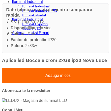
Iluminat Industrial
Iluminat Industrial
Date tehnice esentiale pentru comparare
Iluminat Industrial LED
rapida
Iluminat stradal
Iluminat Industrial
SKU:
1300301312
Iluminat Expozitii
Disponibilitate:
In stoc
Module LED
Automatizari si Smart
Culoare:
Crom
Factor de protectie:
IP20
Putere:
2x33w
Aplica led Boccale crom 2xG9 ip20 Nova Luce
Adauga in cos
Aboneaza-te la newsletter
Contul Meu