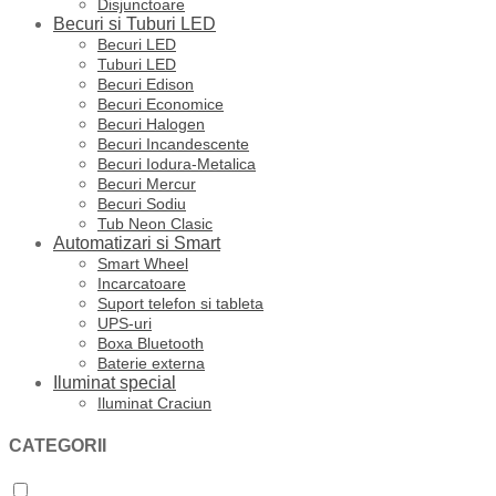
Disjunctoare
Becuri si Tuburi LED
Becuri LED
Tuburi LED
Becuri Edison
Becuri Economice
Becuri Halogen
Becuri Incandescente
Becuri Iodura-Metalica
Becuri Mercur
Becuri Sodiu
Tub Neon Clasic
Automatizari si Smart
Smart Wheel
Incarcatoare
Suport telefon si tableta
UPS-uri
Boxa Bluetooth
Baterie externa
Iluminat special
Iluminat Craciun
CATEGORII