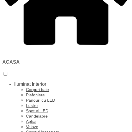
ACASA
Iluminat Interior
Corpuri baie
Plafoniere
Panouri cu LED
Lustre
Spoturi LED
Candelabre
Aplici
Veioze
Corpuri incastrate