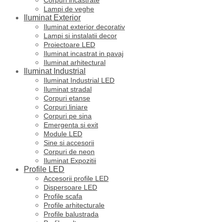
Lampi de veghe
Iluminat Exterior
Iluminat exterior decorativ
Lampi si instalatii decor
Proiectoare LED
Iluminat incastrat in pavaj
Iluminat arhitectural
Iluminat Industrial
Iluminat Industrial LED
Iluminat stradal
Corpuri etanse
Corpuri liniare
Corpuri pe sina
Emergenta si exit
Module LED
Sine si accesorii
Corpuri de neon
Iluminat Expozitii
Profile LED
Accesorii profile LED
Dispersoare LED
Profile scafa
Profile arhitecturale
Profile balustrada