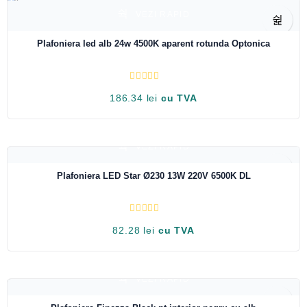
l
a
VEZI RAPID
0
d
i
Plafoniera led alb 24w 4500K aparent rotunda Optonica
n
5
E
186.34
lei
cu TVA
v
a
l
u
a
t
VEZI RAPID
l
a
0
Plafoniera LED Star Ø230 13W 220V 6500K DL
d
i
n
5
E
82.28
lei
cu TVA
v
a
l
u
a
t
VEZI RAPID
l
a
0