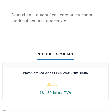
Doar clientii autentificati care au cumparat
produsul pot lasa o recenzie.
PRODUSE SIMILARE
VEZI RAPID
Plafoniera led Aries Fi320 28W 220V 3000K
E
181.50
lei
cu TVA
v
a
l
u
a
t