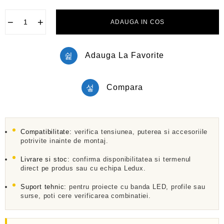
a
t
l
−
+
ADAUGA IN COS
a
0
d
i
Adauga La Favorite
n
5
Compara
Compatibilitate:
verifica tensiunea, puterea si accesoriile
potrivite inainte de montaj.
Livrare si stoc:
confirma disponibilitatea si termenul
direct pe produs sau cu echipa Ledux.
Suport tehnic:
pentru proiecte cu banda LED, profile sau
surse, poti cere verificarea combinatiei.