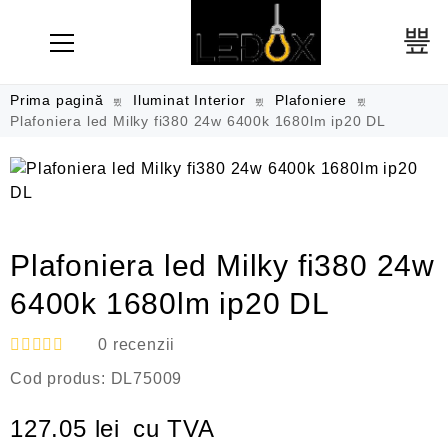
Prima pagină
Iluminat Interior
Plafoniere
Plafoniera led Milky fi380 24w 6400k 1680lm ip20 DL
Plafoniera led Milky fi380 24w
6400k 1680lm ip20 DL
0
recenzii
E
Cod produs:
DL75009
v
a
l
127.05
lei
cu TVA
u