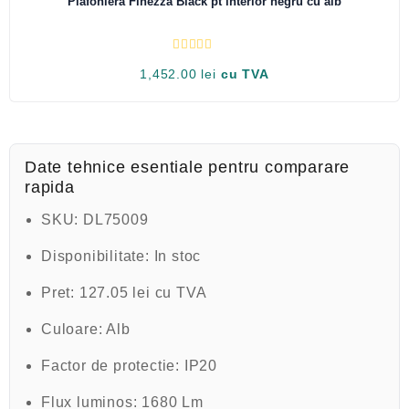
Plafoniera Finezza Black pt interior negru cu alb
d
i
n
5
E
1,452.00
lei
cu TVA
v
a
l
u
a
t
l
a
Date tehnice esentiale pentru comparare
0
rapida
d
i
n
SKU:
DL75009
5
Disponibilitate:
In stoc
Pret:
127.05 lei cu TVA
Culoare:
Alb
Factor de protectie:
IP20
Flux luminos:
1680 Lm