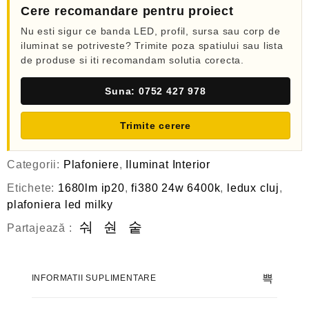
Cere recomandare pentru proiect
Nu esti sigur ce banda LED, profil, sursa sau corp de
iluminat se potriveste? Trimite poza spatiului sau lista
de produse si iti recomandam solutia corecta.
Suna: 0752 427 978
Trimite cerere
Categorii:
Plafoniere
,
Iluminat Interior
Etichete:
1680lm ip20
,
fi380 24w 6400k
,
ledux cluj
,
plafoniera led milky
Partajează :
INFORMATII SUPLIMENTARE