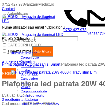
0752 427 978
vanzari@ledux.ro
Contact
Autentificare
Autentificare
Creezi un cont?
Nume utilizator sau email
*
Obligatoriu
0752 427 978
vanzari@l
Parolă
*
Obligatoriu
CATEGORII LEDUX
Coș (
0
)
Închide
CATEGORII LEDUX
Ține-mă minte
Nu ai produse in cos.
Autentificare
Iluminat Interior
Corpuri baie
Plafoniere
Ai uitat parola?
Prima pagină
Automatizari si Smart
Plafoniera led patrata 20
Panouri cu LED
Lustre
Register
Spoturi LED
Candelabre
Plafoniera led patrata 20W 
Aplici
Veioze
Corpuri incastrate
Evaluat la
0
din 5
Lampi de veghe
0
recenzii
Iluminat Exterior
Cod produs:
95TRACYLEDS20
Iluminat exterior decorativ