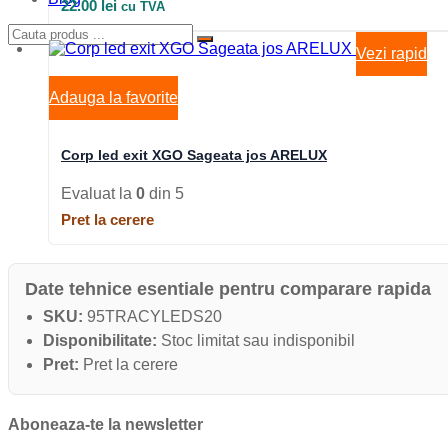
22.00
lei
cu TVA
Vezi rapid
Adauga la favorite
Corp led exit XGO Sageata jos ARELUX
Evaluat la
0
din 5
Pret la cerere
Date tehnice esentiale pentru comparare rapida
SKU:
95TRACYLEDS20
Disponibilitate:
Stoc limitat sau indisponibil
Pret:
Pret la cerere
Aboneaza-te la newsletter