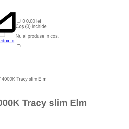
0
0.00
lei
Coș (
0
)
Închide
Nu ai produse in cos.
edux.ro
Acasa
Produse Recente
Contact
Categorii
Corpuri baie
W 4000K Tracy slim Elm
Corpuri LED
Blog
Iluminat special
Iluminat Craciun
4000K Tracy slim Elm
Iluminat Exterior
Iluminat exterior decorativ
Lampi si instalatii decor
Proiectoare LED
Iluminat incastrat in pavaj