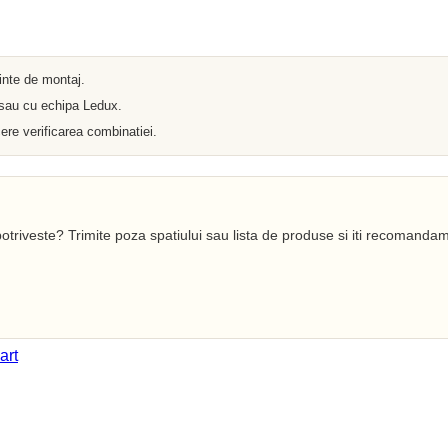
Iluminat arhitectural
Materiale Electrice
Prelungitoare
Pat Cablu
Sonerii
ainte de montaj.
Tuburi PVC
 sau cu echipa Ledux.
Tambur
Tablouri Metalice
ere verificarea combinatiei.
Stechere
Senzori
Cabluri si Conductori
Banda Izolatoare
Adaptor
Accesorii conetica
otriveste? Trimite poza spatiului sau lista de produse si iti recomandam
Copex
Fisa
Dulii
Doze
Disjunctoare
Cupla
art
Incubatoare
Lanterne
Becuri si Tuburi LED
Becuri
Becuri Economice