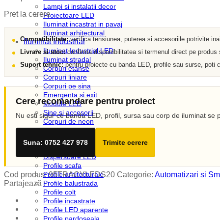
Lampi si instalatii decor
Pret la cerere
Proiectoare LED
Iluminat incastrat in pavaj
Iluminat arhitectural
Compatibilitate:
verifica tensiunea, puterea si accesoriile potrivite in
Iluminat Industrial
Iluminat Industrial LED
Livrare si stoc:
confirma disponibilitatea si termenul direct pe produs
Iluminat stradal
Suport tehnic:
pentru proiecte cu banda LED, profile sau surse, poti c
Corpuri etanse
Corpuri liniare
Corpuri pe sina
Emergenta si exit
Cere recomandare pentru proiect
Module LED
Sine si accesorii
Nu esti sigur ce banda LED, profil, sursa sau corp de iluminat se p
Corpuri de neon
Iluminat Expozitii
Profile LED
Suna: 0752 427 978
Trimite cerere
Accesorii profile LED
Dispersoare LED
Profile scafa
Cod produs:
95TRACYLEDS20
Categorie:
Automatizari si Sm
Profile arhitecturale
Partajează :
Profile balustrada
Profile colt
Profile incastrate
Profile LED aparente
Profile pardoseala