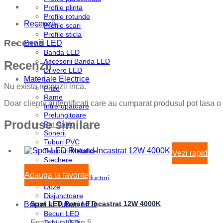
Profile plinta
Profile rotunde
Recenzii
Profile scari
Profile sticla
Recenzii
Benzi LED
Banda LED
Accesorii Banda LED
Recenzii
Drivere LED
Materiale Electrice
Nu exista recenzii inca.
Prize
Rame
Doar clientii autentificati care au cumparat produsul pot lasa o
Intrerupatoare
Prelungitoare
Produse similare
Pat Cablu
Sonerii
Tuburi PVC
Tablouri Metalice
Vezi rapid
Stechere
Senzori
Adauga la favorite
Cabluri si Conductori
Doze
Disjunctoare
Spot LED Rotund Incastrat 12W 4000K
Becuri si Tuburi LED
Becuri LED
Tuburi LED
Evaluat la
0
din 5