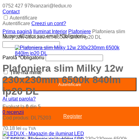
0752 427 978
vanzari@ledux.ro
Contact
Autentificare
Autentificare
Creezi un cont?
Prima pagină
Iluminat Interior
Plafoniere
Plafoniera slim
Nume utilizator sau email
*
Obligatoriu
Milky 12w 230x230mm 6500k 840lm ip20 DL
Parolă
*
Obligatoriu
Plafoniera slim Milky 12w
Ține-mă minte
230x230mm 6500k 840lm
Autentificare
ip20 DL
Ai uitat parola?
Evaluat la
0
din 5
0
recenzii
Register
Cod produs:
DL75203
70.18
lei
cu TVA
−
Cantitate Plafoniera slim Milky 12w 230x230mm 6500k