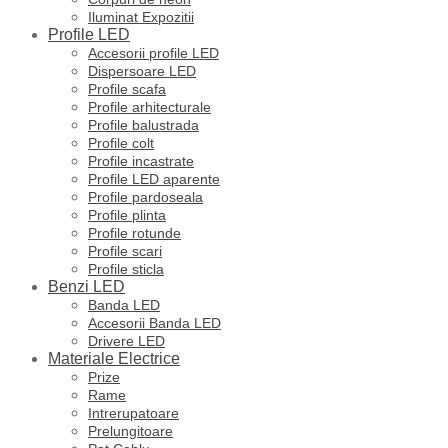
Iluminat Expozitii
Profile LED
Accesorii profile LED
Dispersoare LED
Profile scafa
Profile arhitecturale
Profile balustrada
Profile colt
Profile incastrate
Profile LED aparente
Profile pardoseala
Profile plinta
Profile rotunde
Profile scari
Profile sticla
Benzi LED
Banda LED
Accesorii Banda LED
Drivere LED
Materiale Electrice
Prize
Rame
Intrerupatoare
Prelungitoare