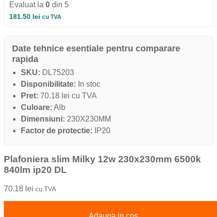
Evaluat la
0
din 5
181.50
lei
cu TVA
Date tehnice esentiale pentru comparare
rapida
SKU:
DL75203
Disponibilitate:
In stoc
Pret:
70.18 lei cu TVA
Culoare:
Alb
Dimensiuni:
230X230MM
Factor de protectie:
IP20
Plafoniera slim Milky 12w 230x230mm 6500k
840lm ip20 DL
70.18
lei
cu TVA
Adauga in cos