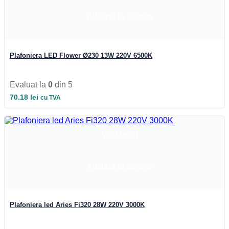
Iluminat Industrial
Iluminat Industrial
Adauga la favorite
Iluminat Industrial LED
Iluminat stradal
Iluminat Industrial
Iluminat Expozitii
Plafoniera LED Flower Ø230 13W 220V 6500K
Module LED
Automatizari si Smart
Evaluat la
0
din 5
70.18
lei
cu TVA
Vezi rapid
Adauga la favorite
Plafoniera led Aries Fi320 28W 220V 3000K