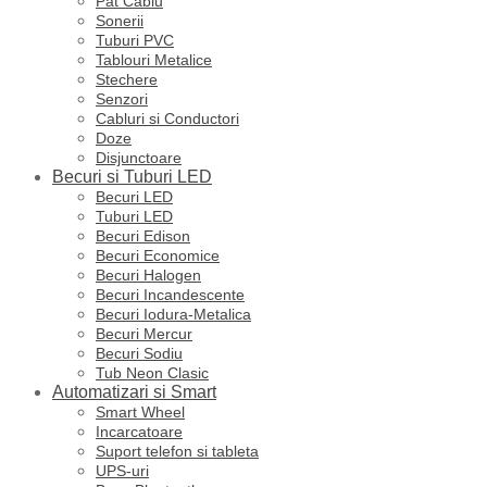
Pat Cablu
Sonerii
Tuburi PVC
Tablouri Metalice
Stechere
Senzori
Cabluri si Conductori
Doze
Disjunctoare
Becuri si Tuburi LED
Becuri LED
Tuburi LED
Becuri Edison
Becuri Economice
Becuri Halogen
Becuri Incandescente
Becuri Iodura-Metalica
Becuri Mercur
Becuri Sodiu
Tub Neon Clasic
Automatizari si Smart
Smart Wheel
Incarcatoare
Suport telefon si tableta
UPS-uri