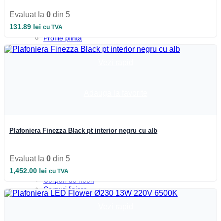
Profile colt
Profile incastrate
Evaluat la
0
din 5
Profile LED aparente
131.89
lei
cu TVA
Profile pardoseala
Profile plinta
Profile rotunde
Profile scari
Vezi rapid
Profile sticla
Automatizari si Smart
Smart Wheel
Incarcatoare
Adauga la favorite
Suport telefon si tableta
UPS-uri
Boxa Bluetooth
Baterie externa
Plafoniera Finezza Black pt interior negru cu alb
Benzi LED
Accesorii Banda LED
Drivere LED
Evaluat la
0
din 5
Iluminat Industrial
1,452.00
lei
Emergenta si exit
cu TVA
Corpuri de neon
Corpuri liniare
Corpuri pe sina
Vezi rapid
Corpuri etanse
Sine si accesorii