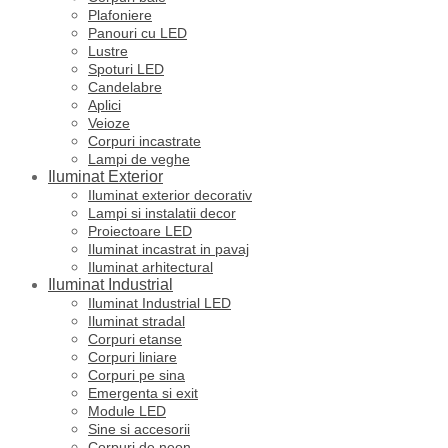
Plafoniere
Panouri cu LED
Lustre
Spoturi LED
Candelabre
Aplici
Veioze
Corpuri incastrate
Lampi de veghe
Iluminat Exterior
Iluminat exterior decorativ
Lampi si instalatii decor
Proiectoare LED
Iluminat incastrat in pavaj
Iluminat arhitectural
Iluminat Industrial
Iluminat Industrial LED
Iluminat stradal
Corpuri etanse
Corpuri liniare
Corpuri pe sina
Emergenta si exit
Module LED
Sine si accesorii
Corpuri de neon