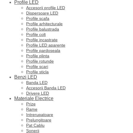
Profile LED
Accesorii profile LED
Dispersoare LED
Profile scafa
Profile arhitecturale
Profile balustrada
Profile colt
Profile incastrate
Profile LED aparente
Profile pardoseala
Profile plinta
Profile rotunde
Profile scari
Profile sticla
Benzi LED
Banda LED
Accesorii Banda LED
Drivere LED
Materiale Electrice
Prize
Rame
Intrerupatoare
Prelungitoare
Pat Cablu
Sonerii