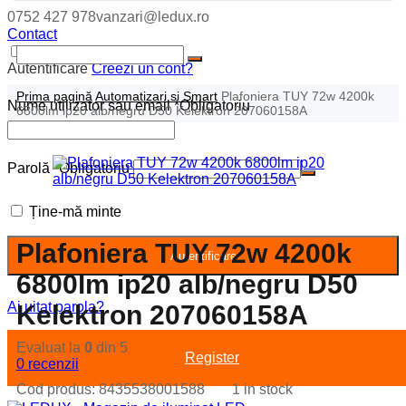
0752 427 978
vanzari@ledux.ro
Contact
Autentificare
Autentificare
Creezi un cont?
Prima pagină
Automatizari si Smart
Plafoniera TUY 72w 4200k
Nume utilizator sau email
*
Obligatoriu
6800lm ip20 alb/negru D50 Kelektron 207060158A
Parolă
*
Obligatoriu
Ține-mă minte
Plafoniera TUY 72w 4200k
Autentificare
6800lm ip20 alb/negru D50
Ai uitat parola?
Kelektron 207060158A
Evaluat la
0
din 5
Register
0
recenzii
Cod produs:
8435538001588
1 in stock