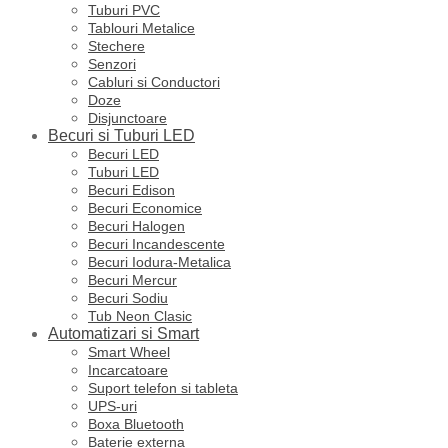
Tuburi PVC
Tablouri Metalice
Stechere
Senzori
Cabluri si Conductori
Doze
Disjunctoare
Becuri si Tuburi LED
Becuri LED
Tuburi LED
Becuri Edison
Becuri Economice
Becuri Halogen
Becuri Incandescente
Becuri Iodura-Metalica
Becuri Mercur
Becuri Sodiu
Tub Neon Clasic
Automatizari si Smart
Smart Wheel
Incarcatoare
Suport telefon si tableta
UPS-uri
Boxa Bluetooth
Baterie externa