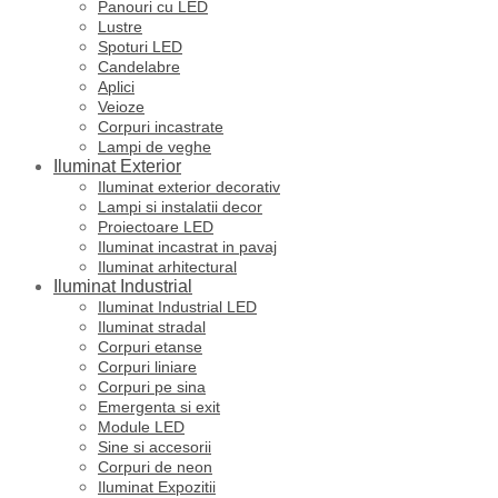
Panouri cu LED
Lustre
Spoturi LED
Candelabre
Aplici
Veioze
Corpuri incastrate
Lampi de veghe
Iluminat Exterior
Iluminat exterior decorativ
Lampi si instalatii decor
Proiectoare LED
Iluminat incastrat in pavaj
Iluminat arhitectural
Iluminat Industrial
Iluminat Industrial LED
Iluminat stradal
Corpuri etanse
Corpuri liniare
Corpuri pe sina
Emergenta si exit
Module LED
Sine si accesorii
Corpuri de neon
Iluminat Expozitii