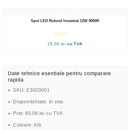
a
t
VEZI RAPID
l
a
0
Spot LED Rotund Incastrat 12W 4000K
d
i
n
5
E
25.00
lei
cu TVA
v
a
l
u
a
t
l
a
Date tehnice esentiale pentru comparare
0
rapida
d
i
n
SKU:
E3020001
5
Disponibilitate:
In stoc
Pret:
60.08 lei cu TVA
Culoare:
Alb