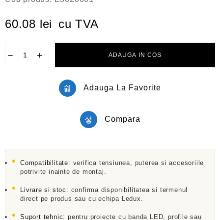
v
a
l
60.08
lei
cu TVA
u
a
t
l
−
+
ADAUGA IN COS
a
0
d
i
Adauga La Favorite
n
5
Compara
Compatibilitate:
verifica tensiunea, puterea si accesoriile
potrivite inainte de montaj.
Livrare si stoc:
confirma disponibilitatea si termenul
direct pe produs sau cu echipa Ledux.
Suport tehnic:
pentru proiecte cu banda LED, profile sau