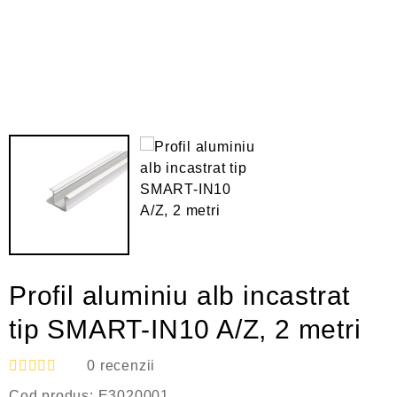
Profil aluminiu alb incastrat
tip SMART-IN10 A/Z, 2 metri
0
recenzii
E
Cod produs:
E3020001