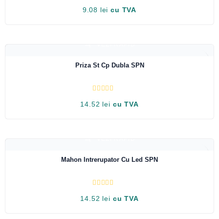
E
9.08
lei
cu TVA
v
a
l
u
a
t
VEZI RAPID
l
a
0
Priza St Cp Dubla SPN
d
i
n
5
E
14.52
lei
cu TVA
v
a
l
u
a
t
VEZI RAPID
l
a
0
Mahon Intrerupator Cu Led SPN
d
i
n
5
E
14.52
lei
cu TVA
v
a
l
u