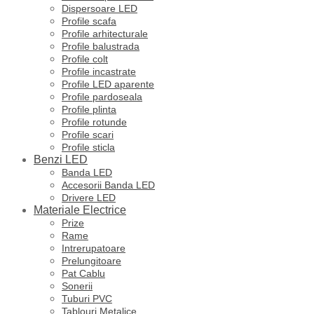
Dispersoare LED
Profile scafa
Profile arhitecturale
Profile balustrada
Profile colt
Profile incastrate
Profile LED aparente
Profile pardoseala
Profile plinta
Profile rotunde
Profile scari
Profile sticla
Benzi LED
Banda LED
Accesorii Banda LED
Drivere LED
Materiale Electrice
Prize
Rame
Intrerupatoare
Prelungitoare
Pat Cablu
Sonerii
Tuburi PVC
Tablouri Metalice