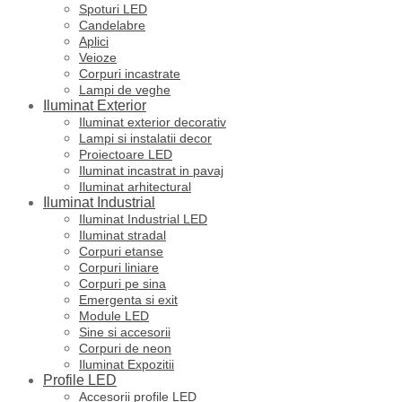
Spoturi LED
Candelabre
Aplici
Veioze
Corpuri incastrate
Lampi de veghe
Iluminat Exterior
Iluminat exterior decorativ
Lampi si instalatii decor
Proiectoare LED
Iluminat incastrat in pavaj
Iluminat arhitectural
Iluminat Industrial
Iluminat Industrial LED
Iluminat stradal
Corpuri etanse
Corpuri liniare
Corpuri pe sina
Emergenta si exit
Module LED
Sine si accesorii
Corpuri de neon
Iluminat Expozitii
Profile LED
Accesorii profile LED