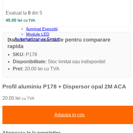
Iluminat Industrial
Iluminat Industrial
Iluminat Industrial LED
Evaluat la
0
din 5
Iluminat stradal
45.00
lei
cu TVA
Iluminat Industrial
Iluminat Expozitii
Module LED
Automatizari si Smart
Date tehnice esentiale pentru comparare
rapida
SKU:
P178
Disponibilitate:
Stoc limitat sau indisponibil
Pret:
20.00 lei cu TVA
Profil aluminiu P178 + Dispersor opal 2M ACA
20.00
lei
cu TVA
Adauga in cos
Aboneaza-te la newsletter