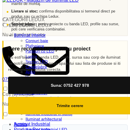
inainte de montaj.
Livrare si stoc:
confirma disponibilitatea si termenul direct pe
produs sau cu echipa Ledux.
CATEGORII LEDUX
Suport tehnic:
pentru proiecte cu banda LED, profile sau surse,
Coș (
0
)
Închide
CATEGORII LEDUX
poti cere verificarea combinatiei.
Nu ai produse in cos.
Iluminat Interior
Corpuri baie
Plafoniere
Cere recomandare pentru proiect
Panouri cu LED
Lustre
Nu esti sigur ce banda LED, profil, sursa sau corp de iluminat
Spoturi LED
se potriveste? Trimite poza spatiului sau lista de produse si iti
Candelabre
recomandam solutia corecta.
Aplici
Veioze
0752 427 978
Corpuri incastrate
vanzari@ledux.ro
Suna: 0752 427 978
Lampi de veghe
0
0.00
lei
Iluminat Exterior
Coș (
0
)
Închide
Iluminat exterior decorativ
Lampi si instalatii decor
Nu ai produse in cos.
Trimite cerere
Proiectoare LED
Iluminat incastrat in pavaj
Iluminat arhitectural
Iluminat Industrial
Acasa
Produse Recente
Iluminat Industrial LED