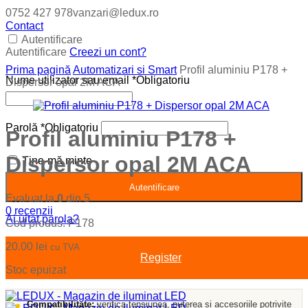
0752 427 978
vanzari@ledux.ro
Contact
Autentificare
Autentificare
Creezi un cont?
Prima pagină
Automatizari si Smart
Profil aluminiu P178 +
Nume utilizator sau email
*
Obligatoriu
Dispersor opal 2M ACA
Parolă
*
Obligatoriu
Profil aluminiu P178 +
Dispersor opal 2M ACA
Ține-mă minte
Autentificare
Evaluat la
0
din 5
0
recenzii
Ai uitat parola?
Cod produs:
P178
20.00
lei
cu TVA
Register
Stoc epuizat
Compatibilitate:
verifica tensiunea, puterea si accesoriile potrivite