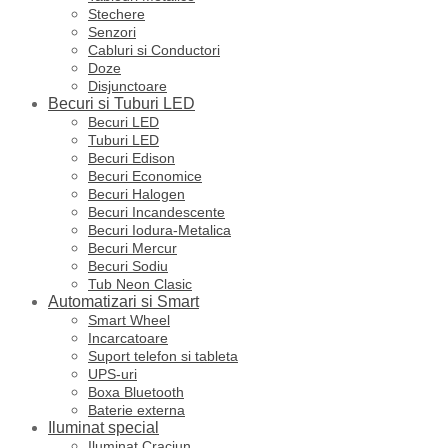
Stechere
Senzori
Cabluri si Conductori
Doze
Disjunctoare
Becuri si Tuburi LED
Becuri LED
Tuburi LED
Becuri Edison
Becuri Economice
Becuri Halogen
Becuri Incandescente
Becuri Iodura-Metalica
Becuri Mercur
Becuri Sodiu
Tub Neon Clasic
Automatizari si Smart
Smart Wheel
Incarcatoare
Suport telefon si tableta
UPS-uri
Boxa Bluetooth
Baterie externa
Iluminat special
Iluminat Craciun