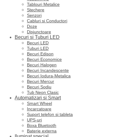
Tablouri Metalice
Stechere
Senzori
Cabluri si Conductori
Doze
Disjunctoare
Becuri si Tuburi LED
Becuri LED
Tuburi LED
Becuri Edison
Becuri Economice
Becuri Halogen
Becuri Incandescente
Becuri Iodura-Metalica
Becuri Mercur
Becuri Sodiu
Tub Neon Clasic
Automatizari si Smart
Smart Wheel
Incarcatoare
Suport telefon si tableta
UPS-uri
Boxa Bluetooth
Baterie externa
Iluminat special