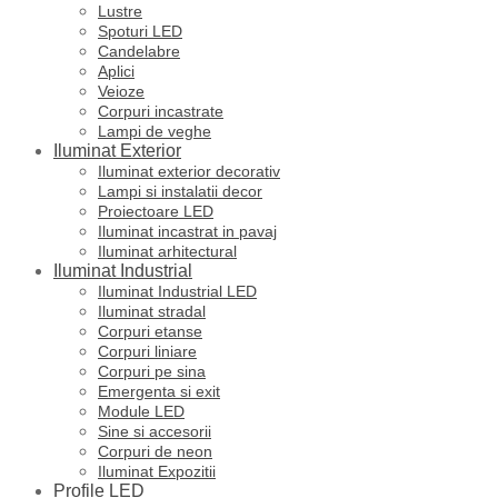
Lustre
Spoturi LED
Candelabre
Aplici
Veioze
Corpuri incastrate
Lampi de veghe
Iluminat Exterior
Iluminat exterior decorativ
Lampi si instalatii decor
Proiectoare LED
Iluminat incastrat in pavaj
Iluminat arhitectural
Iluminat Industrial
Iluminat Industrial LED
Iluminat stradal
Corpuri etanse
Corpuri liniare
Corpuri pe sina
Emergenta si exit
Module LED
Sine si accesorii
Corpuri de neon
Iluminat Expozitii
Profile LED