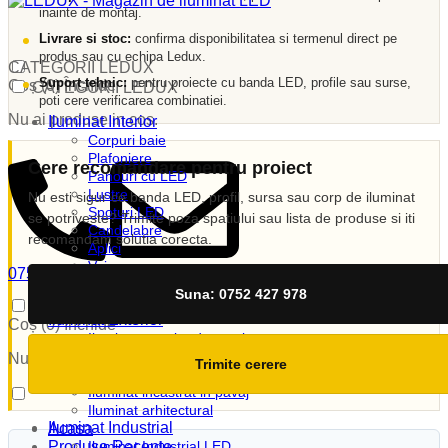
inainte de montaj.
Livrare si stoc:
confirma disponibilitatea si termenul direct pe
produs sau cu echipa Ledux.
CATEGORII LEDUX
Suport tehnic:
pentru proiecte cu banda LED, profile sau surse,
Coș (
0
)
Închide
CATEGORII LEDUX
poti cere verificarea combinatiei.
Nu ai produse in cos.
Iluminat Interior
Corpuri baie
Plafoniere
Cere recomandare pentru proiect
Panouri cu LED
Lustre
Nu esti sigur ce banda LED, profil, sursa sau corp de iluminat
Spoturi LED
se potriveste? Trimite poza spatiului sau lista de produse si iti
Candelabre
recomandam solutia corecta.
Aplici
Veioze
0752 427 978
Corpuri incastrate
vanzari@ledux.ro
Suna: 0752 427 978
Lampi de veghe
0
0.00
lei
Iluminat Exterior
Coș (
0
)
Închide
Iluminat exterior decorativ
Lampi si instalatii decor
Nu ai produse in cos.
Trimite cerere
Proiectoare LED
Iluminat incastrat in pavaj
Iluminat arhitectural
Iluminat Industrial
Acasa
Produse Recente
Iluminat Industrial LED