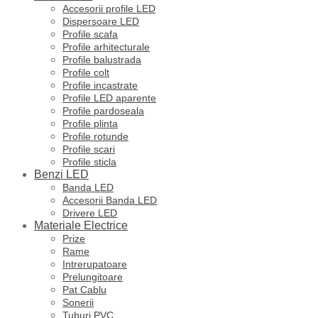
Accesorii profile LED
Dispersoare LED
Profile scafa
Profile arhitecturale
Profile balustrada
Profile colt
Profile incastrate
Profile LED aparente
Profile pardoseala
Profile plinta
Profile rotunde
Profile scari
Profile sticla
Benzi LED
Banda LED
Accesorii Banda LED
Drivere LED
Materiale Electrice
Prize
Rame
Intrerupatoare
Prelungitoare
Pat Cablu
Sonerii
Tuburi PVC