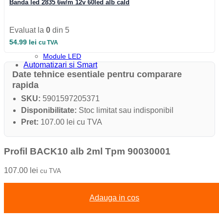
Banda led 2835 6w/m 12v 60led alb cald
Iluminat Industrial
Iluminat Industrial
Iluminat Industrial LED
Iluminat stradal
Evaluat la
0
din 5
Iluminat Industrial
54.99
lei
cu TVA
Iluminat Expozitii
Module LED
Automatizari si Smart
Date tehnice esentiale pentru comparare
rapida
SKU:
5901597205371
Disponibilitate:
Stoc limitat sau indisponibil
Pret:
107.00 lei cu TVA
Profil BACK10 alb 2ml Tpm 90030001
107.00
lei
cu TVA
Adauga in cos