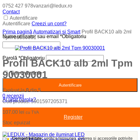
0752 427 978
vanzari@ledux.ro
Contact
Autentificare
Autentificare
Creezi un cont?
Prima pagină
Automatizari si Smart
Profil BACK10 alb 2ml
Nume utilizator sau email
*
Obligatoriu
Tpm 90030001
Parolă
*
Obligatoriu
Profil BACK10 alb 2ml Tpm
90030001
Ține-mă minte
Autentificare
Evaluat la
0
din 5
0
recenzii
Ai uitat parola?
Cod produs:
5901597205371
107.00
lei
cu TVA
Register
Stoc epuizat
Compatibilitate:
verifica tensiunea, puterea si accesoriile potrivite