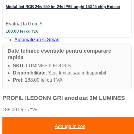
Iluminat Industrial
Modul led RGB 24w 550 lm 24v IP65 unghi 15X45 chip Epistar
Iluminat Industrial
Iluminat Industrial LED
Iluminat stradal
Iluminat Industrial
Evaluat la
0
din 5
Iluminat Expozitii
188.00
lei
cu TVA
Module LED
Automatizari si Smart
Date tehnice esentiale pentru comparare
rapida
SKU:
LUMINES-ILEDO3-S
Disponibilitate:
Stoc limitat sau indisponibil
Pret:
188.00 lei cu TVA
PROFIL ILEDONN GRI anodizat 3M LUMINES
188.00
lei
cu TVA
Adauga in cos