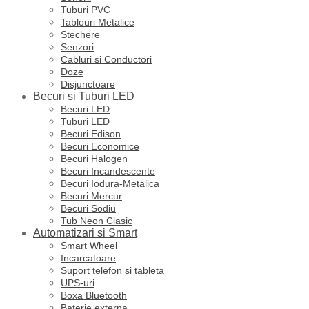
Tuburi PVC
Tablouri Metalice
Stechere
Senzori
Cabluri si Conductori
Doze
Disjunctoare
Becuri si Tuburi LED
Becuri LED
Tuburi LED
Becuri Edison
Becuri Economice
Becuri Halogen
Becuri Incandescente
Becuri Iodura-Metalica
Becuri Mercur
Becuri Sodiu
Tub Neon Clasic
Automatizari si Smart
Smart Wheel
Incarcatoare
Suport telefon si tableta
UPS-uri
Boxa Bluetooth
Baterie externa