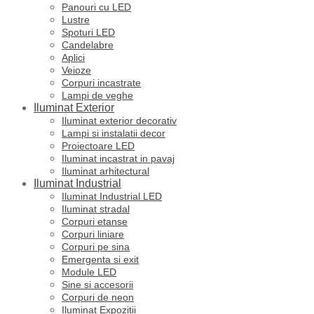
Panouri cu LED
Lustre
Spoturi LED
Candelabre
Aplici
Veioze
Corpuri incastrate
Lampi de veghe
Iluminat Exterior
Iluminat exterior decorativ
Lampi si instalatii decor
Proiectoare LED
Iluminat incastrat in pavaj
Iluminat arhitectural
Iluminat Industrial
Iluminat Industrial LED
Iluminat stradal
Corpuri etanse
Corpuri liniare
Corpuri pe sina
Emergenta si exit
Module LED
Sine si accesorii
Corpuri de neon
Iluminat Expozitii