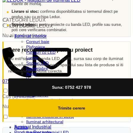
inainte de montaj.
Livrare si stoc:
confirma disponibilitatea si termenul direct pe
produs sau cu echipa Ledux.
CATEGORII LEDUX
Suport tehnic:
pentru proiecte cu banda LED, profile sau surse,
Coș (
0
)
Închide
CATEGORII LEDUX
poti cere verificarea combinatiei.
Nu ai produse in cos.
Iluminat Interior
Corpuri baie
Plafoniere
Cere recomandare pentru proiect
Panouri cu LED
Lustre
Nu esti sigur ce banda LED, profil, sursa sau corp de iluminat
Spoturi LED
se potriveste? Trimite poza spatiului sau lista de produse si iti
Candelabre
recomandam solutia corecta.
Aplici
Veioze
0752 427 978
Corpuri incastrate
vanzari@ledux.ro
Suna: 0752 427 978
Lampi de veghe
0
0.00
lei
Iluminat Exterior
Coș (
0
)
Închide
Iluminat exterior decorativ
Lampi si instalatii decor
Nu ai produse in cos.
Trimite cerere
Proiectoare LED
Iluminat incastrat in pavaj
Iluminat arhitectural
Iluminat Industrial
Acasa
Produse Recente
Iluminat Industrial LED