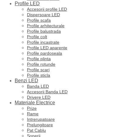
Profile LED
Accesorii profile LED
Dispersoare LED
Profile scafa
Profile arhitecturale
Profile balustrada
Profile colt
Profile incastrate
Profile LED aparente
Profile pardoseala
Profile plinta
Profile rotunde
Profile scari
Profile sticla
Benzi LED
Banda LED
Accesorii Banda LED
Drivere LED
Materiale Electrice
Prize
Rame
Intrerupatoare
Prelungitoare
Pat Cablu
Sonerii