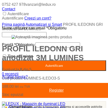
0752 427 978
vanzari@ledux.ro
Contact
Autentificare
Autentificare
Creezi un cont?
Prima pagină
Automatizari si Smart
PROFIL ILEDONN GRI
Nume utilizator sau email
*
Obligatoriu
anodizat 3M LUMINES
Parolă
*
Obligatoriu
PROFIL ILEDONN GRI
anodizat 3M LUMINES
Ține-mă minte
Autentificare
Evaluat la
0
din 5
0
recenzii
Ai uitat parola?
Cod produs:
LUMINES-ILEDO3-S
188.00
lei
cu TVA
Register
Stoc epuizat
Compatibilitate:
verifica tensiunea, puterea si accesoriile potrivite