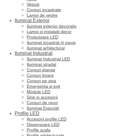
Veioze
Corpuri incastrate
Lampi de veghe
Iluminat Exterior
Iluminat exterior decorativ
Lampi si instalatii decor
Proiectoare LED
Iluminat incastrat in pavaj
Iluminat arhitectural
Iluminat Industrial
Iluminat Industrial LED
Iluminat stradal
Corpuri etanse
Corpuri liniare
Corpuri pe sina
Emergenta si exit
Module LED
Sine si accesorii
Corpuri de neon
Iluminat Expozitii
Profile LED
Accesorii profile LED
Dispersoare LED
Profile scafa
Profile arhitecturale