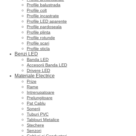
Profile balustrada
Profile colt
Profile incastrate
Profile LED aparente
Profile pardoseala
Profile plinta
Profile rotunde
Profile scari
Profile sticla
Benzi LED
Banda LED
Accesorii Banda LED
Drivere LED
Materiale Electrice
Prize
Rame
Intrerupatoare
Prelungitoare
Pat Cablu
Sonerii
Tuburi PVC
Tablouri Metalice
Stechere
Senzori
Cabluri si Conductori