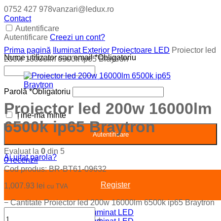
0752 427 978
vanzari@ledux.ro
Contact
Autentificare
Autentificare
Creezi un cont?
Prima pagină
Iluminat Exterior
Proiectoare LED
Proiector led
Nume utilizator sau email
*
Obligatoriu
200w 16000lm 6500k ip65 Braytron
Parolă
*
Obligatoriu
Proiector led 200w 16000lm
Ține-mă minte
6500k ip65 Braytron
Autentificare
Evaluat la
0
din 5
Ai uitat parola?
0
recenzii
Cod produs:
BR-BT61-09632
Register
1,007.93
lei
cu TVA
−
Cantitate Proiector led 200w 16000lm 6500k ip65 Braytron
+