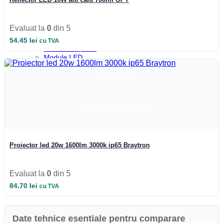
Iluminat Industrial
Iluminat Industrial
Iluminat Industrial LED
Evaluat la
0
din 5
Iluminat stradal
Iluminat Industrial
54.45
lei
cu TVA
Iluminat Expozitii
Module LED
Automatizari si Smart
Vezi rapid
Adauga la favorite
Proiector led 20w 1600lm 3000k ip65 Braytron
Evaluat la
0
din 5
84.70
lei
cu TVA
Date tehnice esentiale pentru comparare