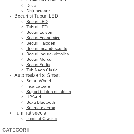
Doze
Disjunctoare
Becuri si Tuburi LED
Becuri LED
Tuburi LED
Becuri Edison
Becuri Economice
Becuri Halogen
Becuri Incandescente
Becuri Iodura-Metalica
Becuri Mercur
Becuri Sodiu
Tub Neon Clasic
Automatizari si Smart
Smart Wheel
Incarcatoare
Suport telefon si tableta
UPS-uri
Boxa Bluetooth
Baterie externa
Iluminat special
Iluminat Craciun
CATEGORII