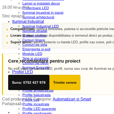
Lampi si instalatii decor
18.00
lei
cu TVA
Proiectoare LED
Iluminat incastrat in pavaj
Stoc epuizat
Iluminat arhitectural
Iluminat Industrial
Iluminat Industrial LED
Compatibilitate:
verifica tensiunea, puterea si accesoriile potrivite in
Iluminat stradal
Corpuri etanse
Livrare si stoc:
confirma disponibilitatea si termenul direct pe produs
Corpuri liniare
Suport tehnic:
pentru proiecte cu banda LED, profile sau surse, poti c
Corpuri pe sina
Emergenta si exit
Module LED
Sine si accesorii
Cere recomandare pentru proiect
Corpuri de neon
Iluminat Expozitii
Nu esti sigur ce banda LED, profil, sursa sau corp de iluminat se p
Profile LED
Accesorii profile LED
Dispersoare LED
Suna: 0752 427 978
Trimite cerere
Profile scafa
Profile arhitecturale
Profile balustrada
Cod produs:
615
Categorie:
Automatizari si Smart
Profile colt
Partajează :
Profile incastrate
Profile LED aparente
Profile pardoseala