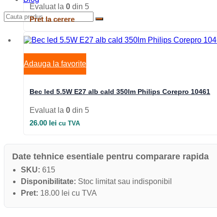
Evaluat la
0
din 5
Pret la cerere
Adauga la favorite
Bec led 5.5W E27 alb cald 350lm Philips Corepro 10461
Evaluat la
0
din 5
26.00
lei
cu TVA
Date tehnice esentiale pentru comparare rapida
SKU:
615
Disponibilitate:
Stoc limitat sau indisponibil
Pret:
18.00 lei cu TVA