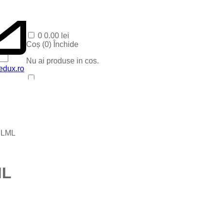
0
0.00
lei
Coș (
0
)
Închide
Nu ai produse in cos.
edux.ro
Acasa
Produse Recente
Contact
Categorii
Corpuri baie
5 LML
Corpuri LED
Blog
Iluminat special
Iluminat Craciun
ML
Iluminat Exterior
Iluminat exterior decorativ
Lampi si instalatii decor
Proiectoare LED
Iluminat incastrat in pavaj