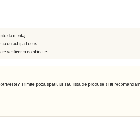
Iluminat arhitectural
Materiale Electrice
Prelungitoare
Pat Cablu
Sonerii
Tuburi PVC
Tambur
ainte de montaj.
Tablouri Metalice
 sau cu echipa Ledux.
Stechere
Senzori
ere verificarea combinatiei.
Cabluri si Conductori
Banda Izolatoare
Adaptor
Accesorii conetica
Copex
otriveste? Trimite poza spatiului sau lista de produse si iti recomandam
Fisa
Dulii
Doze
Disjunctoare
Cupla
Incubatoare
Lanterne
Becuri si Tuburi LED
Becuri
Becuri Economice