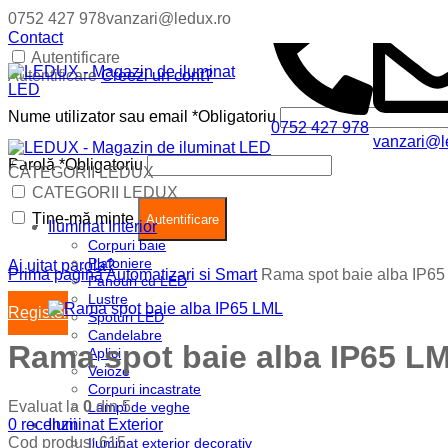
0752 427 978
vanzari@ledux.ro
Contact
Autentificare
Autentificare
Creezi un cont?
Nume utilizator sau email
*
Obligatoriu
0752 427 978
vanzari@l
Parolă
*
Obligatoriu
CATEGORII LEDUX
Coș (
0
)
Închide
CATEGORII LEDUX
Ține-mă minte
Nu ai produse in cos.
Autentificare
Iluminat Interior
Corpuri baie
Plafoniere
Ai uitat parola?
Prima pagină
Automatizari si Smart
Rama spot baie alba IP6
Panouri cu LED
Lustre
Register
Spoturi LED
Candelabre
Rama spot baie alba IP65 L
Aplici
Veioze
Corpuri incastrate
Evaluat la
0
din 5
Lampi de veghe
0
recenzii
Iluminat Exterior
Cod produs:
615
Iluminat exterior decorativ