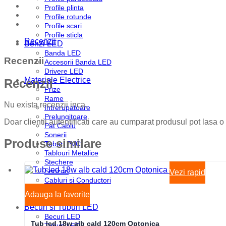
Profile plinta
Profile rotunde
Profile scari
Profile sticla
Recenzii
Benzi LED
Banda LED
Recenzii
Accesorii Banda LED
Drivere LED
Materiale Electrice
Recenzii
Prize
Rame
Nu exista recenzii inca.
Intrerupatoare
Prelungitoare
Doar clientii autentificati care au cumparat produsul pot lasa o
Pat Cablu
Sonerii
Produse similare
Tuburi PVC
Tablouri Metalice
Stechere
Senzori
Vezi rapid
Cabluri si Conductori
Doze
Adauga la favorite
Disjunctoare
Becuri si Tuburi LED
Becuri LED
Tub led 18w alb cald 120cm Optonica
Tuburi LED