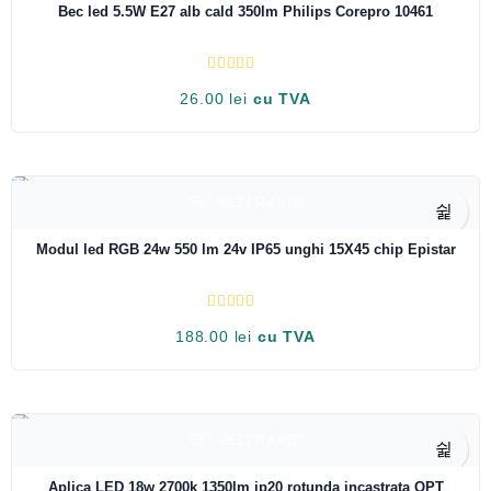
Bec led 5.5W E27 alb cald 350lm Philips Corepro 10461
E
26.00
lei
cu TVA
v
a
l
u
a
t
l
a
VEZI RAPID
LOW STOCK
0
d
i
Modul led RGB 24w 550 lm 24v IP65 unghi 15X45 chip Epistar
n
5
E
188.00
lei
cu TVA
v
a
l
u
a
t
l
a
VEZI RAPID
LOW STOCK
0
d
i
Aplica LED 18w 2700k 1350lm ip20 rotunda incastrata OPT