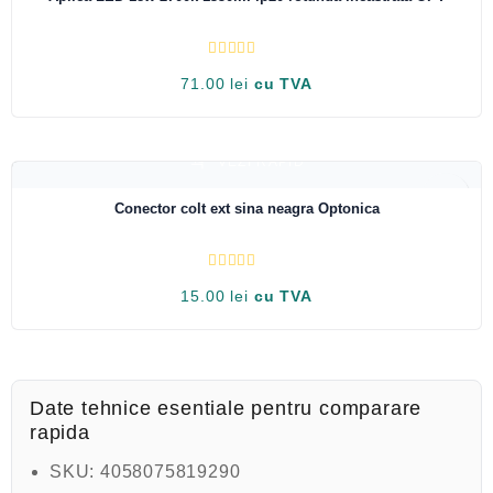
n
5
E
71.00
lei
cu TVA
v
a
l
u
a
t
VEZI RAPID
l
a
0
Conector colt ext sina neagra Optonica
d
i
n
5
E
15.00
lei
cu TVA
v
a
l
u
a
t
l
a
Date tehnice esentiale pentru comparare
0
rapida
d
i
n
SKU:
4058075819290
5