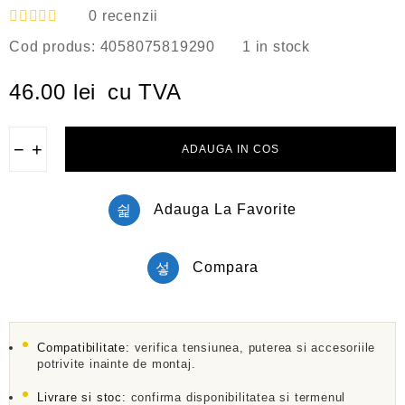
0
recenzii
E
Cod produs:
4058075819290
1 in stock
v
a
l
46.00
lei
cu TVA
u
a
t
l
−
+
ADAUGA IN COS
a
0
d
i
Adauga La Favorite
n
5
Compara
Compatibilitate:
verifica tensiunea, puterea si accesoriile
potrivite inainte de montaj.
Livrare si stoc:
confirma disponibilitatea si termenul