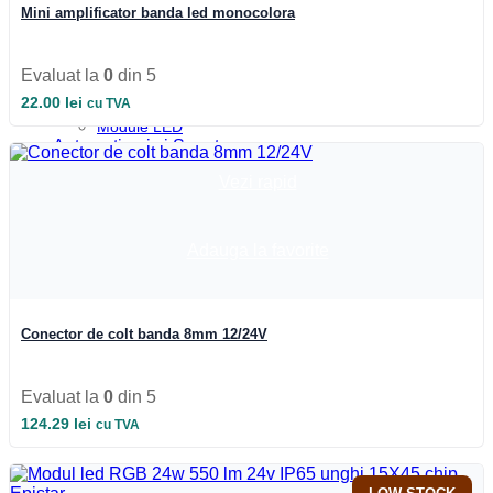
Iluminat Industrial
Mini amplificator banda led monocolora
Iluminat Industrial
Iluminat Industrial LED
Iluminat stradal
Evaluat la
0
din 5
Iluminat Industrial
22.00
lei
cu TVA
Iluminat Expozitii
Module LED
Automatizari si Smart
Vezi rapid
Adauga la favorite
Conector de colt banda 8mm 12/24V
Evaluat la
0
din 5
124.29
lei
cu TVA