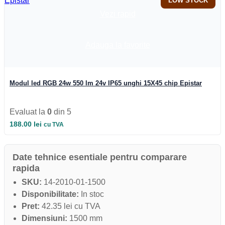
LOW STOCK
Vezi rapid
Adauga la favorite
Modul led RGB 24w 550 lm 24v IP65 unghi 15X45 chip Epistar
Evaluat la
0
din 5
188.00
lei
cu TVA
Date tehnice esentiale pentru comparare
rapida
SKU:
14-2010-01-1500
Disponibilitate:
In stoc
Pret:
42.35 lei cu TVA
Dimensiuni:
1500 mm