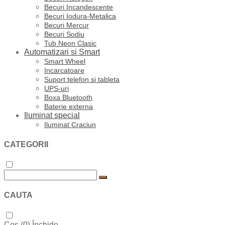
Becuri Incandescente
Becuri Iodura-Metalica
Becuri Mercur
Becuri Sodiu
Tub Neon Clasic
Automatizari si Smart
Smart Wheel
Incarcatoare
Suport telefon si tableta
UPS-uri
Boxa Bluetooth
Baterie externa
Iluminat special
Iluminat Craciun
CATEGORII
CAUTA
Coș (
0
)
Închide