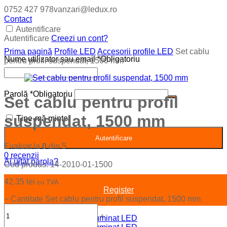
0752 427 978
vanzari@ledux.ro
Contact
Autentificare
Autentificare
Creezi un cont?
Prima pagină
Profile LED
Accesorii profile LED
Set cablu
Nume utilizator sau email
*
Obligatoriu
pentru profil suspendat, 1500 mm
Parolă
*
Obligatoriu
Set cablu pentru profil
suspendat, 1500 mm
Ține-mă minte
Autentificare
Evaluat la
0
din 5
0
recenzii
Ai uitat parola?
Cod produs:
14-2010-01-1500
42.35
lei
cu TVA
Register
−
Cantitate Set cablu pentru profil suspendat, 1500 mm
+