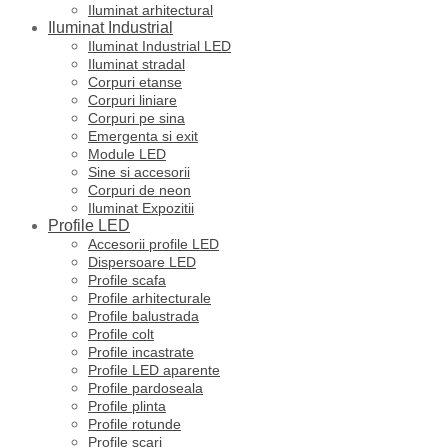
Iluminat arhitectural
Iluminat Industrial
Iluminat Industrial LED
Iluminat stradal
Corpuri etanse
Corpuri liniare
Corpuri pe sina
Emergenta si exit
Module LED
Sine si accesorii
Corpuri de neon
Iluminat Expozitii
Profile LED
Accesorii profile LED
Dispersoare LED
Profile scafa
Profile arhitecturale
Profile balustrada
Profile colt
Profile incastrate
Profile LED aparente
Profile pardoseala
Profile plinta
Profile rotunde
Profile scari