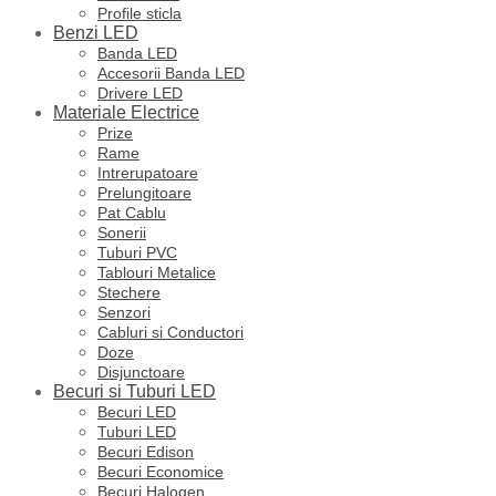
Profile sticla
Benzi LED
Banda LED
Accesorii Banda LED
Drivere LED
Materiale Electrice
Prize
Rame
Intrerupatoare
Prelungitoare
Pat Cablu
Sonerii
Tuburi PVC
Tablouri Metalice
Stechere
Senzori
Cabluri si Conductori
Doze
Disjunctoare
Becuri si Tuburi LED
Becuri LED
Tuburi LED
Becuri Edison
Becuri Economice
Becuri Halogen