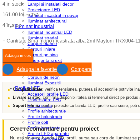
4 in stock
Lampi si instalatii decor
Proiectoare LED
161.00
lei
cu TVA
Iluminat incastrat in pavaj
Iluminat arhitectural
4 în stoc
Iluminat Industrial
Iluminat Industrial LED
Iluminat stradal
−
Cantitate Sina mono incastrata alba 2ml Maytoni TRX004-
Corpuri etanse
Corpuri liniare
Corpuri pe sina
Adauga in cos
Emergenta si exit
Module LED
Adauga la favorite
Compara
Sine si accesorii
Corpuri de neon
Iluminat Expozitii
Profile LED
Compatibilitate:
verifica tensiunea, puterea si accesoriile potrivite in
Accesorii profile LED
Livrare si stoc:
confirma disponibilitatea si termenul direct pe produs
Dispersoare LED
Profile scafa
Suport tehnic:
pentru proiecte cu banda LED, profile sau surse, poti c
Profile arhitecturale
Profile balustrada
Profile colt
Profile incastrate
Cere recomandare pentru proiect
Profile LED aparente
Nu esti sigur ce banda LED, profil, sursa sau corp de iluminat se p
Profile pardoseala