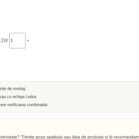
Iluminat arhitectural
Materiale Electrice
Prelungitoare
Pat Cablu
Sonerii
Tuburi PVC
Tambur
Tablouri Metalice
112W
+
Stechere
Senzori
Cabluri si Conductori
Banda Izolatoare
Adaptor
Accesorii conetica
Copex
Fisa
ainte de montaj.
Dulii
Doze
 sau cu echipa Ledux.
Disjunctoare
ere verificarea combinatiei.
Cupla
Incubatoare
Lanterne
Becuri si Tuburi LED
Becuri
Becuri Economice
otriveste? Trimite poza spatiului sau lista de produse si iti recomandam