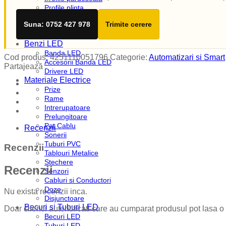
Profile plinta
Profile rotunde
Suna: 0752 427 978
Trimite cerere
Profile scari
Profile sticla
Benzi LED
Banda LED
Cod produs:
4251110051796
Categorie:
Automatizari si Smart
Accesorii Banda LED
Partajează :
Drivere LED
Materiale Electrice
Prize
Rame
Intrerupatoare
Prelungitoare
Pat Cablu
Recenzii
Sonerii
Tuburi PVC
Recenzii
Tablouri Metalice
Stechere
Recenzii
Senzori
Cabluri si Conductori
Doze
Nu exista recenzii inca.
Disjunctoare
Becuri si Tuburi LED
Doar clientii autentificati care au cumparat produsul pot lasa o
Becuri LED
Tuburi LED