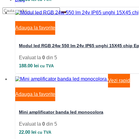
Adauga la favorite
Modul led RGB 24w 550 lm 24v IP65 unghi 15X45 chip Ep
Evaluat la
0
din 5
188.00
lei
cu TVA
Vezi rapid
Adauga la favorite
Mini amplificator banda led monocolora
Evaluat la
0
din 5
22.00
lei
cu TVA