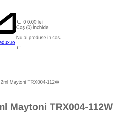
0
0.00
lei
Coș (
0
)
Închide
Nu ai produse in cos.
edux.ro
Acasa
Produse Recente
Contact
Categorii
Corpuri baie
ba 2ml Maytoni TRX004-112W
Corpuri LED
Blog
Iluminat special
Iluminat Craciun
2ml Maytoni TRX004-112W
Iluminat Exterior
Iluminat exterior decorativ
Lampi si instalatii decor
Proiectoare LED
Iluminat incastrat in pavaj