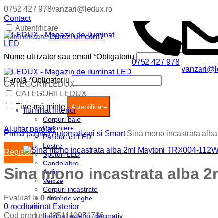
0752 427 978
vanzari@ledux.ro
Contact
Autentificare
Autentificare
Creezi un cont?
Nume utilizator sau email
*
Obligatoriu
0752 427 978
vanzari@l
Parolă
*
Obligatoriu
CATEGORII LEDUX
Coș (
0
)
Închide
CATEGORII LEDUX
Ține-mă minte
Nu ai produse in cos.
Autentificare
Iluminat Interior
Corpuri baie
Plafoniere
Ai uitat parola?
Prima pagină
Automatizari si Smart
Sina mono incastrata al
Panouri cu LED
Lustre
Register
Spoturi LED
Candelabre
Sina mono incastrata alba 
Aplici
Veioze
Corpuri incastrate
Evaluat la
0
din 5
Lampi de veghe
0
recenzii
Iluminat Exterior
Cod produs:
4251110051796
Iluminat exterior decorativ