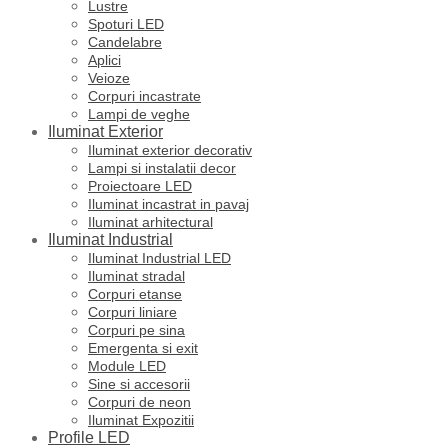
Lustre
Spoturi LED
Candelabre
Aplici
Veioze
Corpuri incastrate
Lampi de veghe
Iluminat Exterior
Iluminat exterior decorativ
Lampi si instalatii decor
Proiectoare LED
Iluminat incastrat in pavaj
Iluminat arhitectural
Iluminat Industrial
Iluminat Industrial LED
Iluminat stradal
Corpuri etanse
Corpuri liniare
Corpuri pe sina
Emergenta si exit
Module LED
Sine si accesorii
Corpuri de neon
Iluminat Expozitii
Profile LED