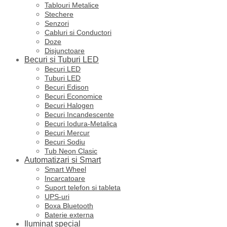
Tablouri Metalice
Stechere
Senzori
Cabluri si Conductori
Doze
Disjunctoare
Becuri si Tuburi LED
Becuri LED
Tuburi LED
Becuri Edison
Becuri Economice
Becuri Halogen
Becuri Incandescente
Becuri Iodura-Metalica
Becuri Mercur
Becuri Sodiu
Tub Neon Clasic
Automatizari si Smart
Smart Wheel
Incarcatoare
Suport telefon si tableta
UPS-uri
Boxa Bluetooth
Baterie externa
Iluminat special