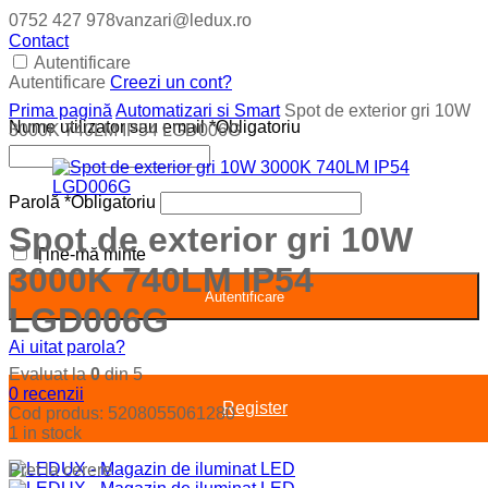
0752 427 978
vanzari@ledux.ro
Contact
Autentificare
Autentificare
Creezi un cont?
Prima pagină
Automatizari si Smart
Spot de exterior gri 10W
Nume utilizator sau email
*
Obligatoriu
3000K 740LM IP54 LGD006G
Parolă
*
Obligatoriu
Spot de exterior gri 10W
Ține-mă minte
3000K 740LM IP54
Autentificare
LGD006G
Ai uitat parola?
Evaluat la
0
din 5
0
recenzii
Register
Cod produs:
5208055061280
1 in stock
Pret la cerere