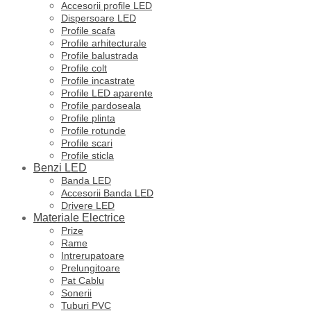
Accesorii profile LED
Dispersoare LED
Profile scafa
Profile arhitecturale
Profile balustrada
Profile colt
Profile incastrate
Profile LED aparente
Profile pardoseala
Profile plinta
Profile rotunde
Profile scari
Profile sticla
Benzi LED
Banda LED
Accesorii Banda LED
Drivere LED
Materiale Electrice
Prize
Rame
Intrerupatoare
Prelungitoare
Pat Cablu
Sonerii
Tuburi PVC