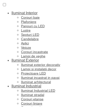
Iluminat Interior
Corpuri baie
Plafoniere
Panouri cu LED
Lustre
Spoturi LED
Candelabre
Aplici
Veioze
Corpuri incastrate
Lampi de veghe
Iluminat Exterior
Iluminat exterior decorativ
Lampi si instalatii decor
Proiectoare LED
Iluminat incastrat in pavaj
Iluminat arhitectural
Iluminat Industrial
Iluminat Industrial LED
Iluminat stradal
Corpuri etanse
Corpuri liniare