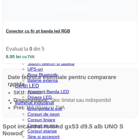
Profile colt
Profile incastrate
Adauga la favorite
Profile LED aparente
Profile pardoseala
Profile plinta
Profile rotunde
Conector cu fir pt banda led RGB
Profile scari
Profile sticla
Automatizari si Smart
Evaluat la
0
din 5
Smart Wheel
6.00
lei
cu TVA
Incarcatoare
Suport telefon si tableta
UPS-uri
Boxa Bluetooth
Date tehnice esentiale pentru comparare
Baterie externa
rapida
Benzi LED
Accesorii Banda LED
SKU:
10840
Drivere LED
Disponibilitate:
Stoc limitat sau indisponibil
Iluminat Industrial
Pret:
116.00 lei cu TVA
Emergenta si exit
Corpuri de neon
Corpuri liniare
Corpuri pe sina
Spot incastrat rotund gx53 d9.5 alb UNO S
Corpuri etanse
Nowod
Sine si accesorii