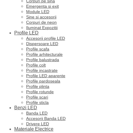
Corpuri pe sina
Emergenta si exit
Module LED
Sine si accesorii
Corpuri de neon
Iluminat Expozitii
Profile LED
Accesorii profile LED
Dispersoare LED
Profile scafa
Profile arhitecturale
Profile balustrada
Profile colt
Profile incastrate
Profile LED aparente
Profile pardoseala
Profile plinta
Profile rotunde
Profile scari
Profile sticla
Benzi LED
Banda LED
Accesorii Banda LED
Drivere LED
Materiale Electrice