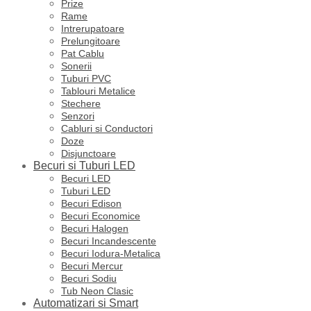
Prize
Rame
Intrerupatoare
Prelungitoare
Pat Cablu
Sonerii
Tuburi PVC
Tablouri Metalice
Stechere
Senzori
Cabluri si Conductori
Doze
Disjunctoare
Becuri si Tuburi LED
Becuri LED
Tuburi LED
Becuri Edison
Becuri Economice
Becuri Halogen
Becuri Incandescente
Becuri Iodura-Metalica
Becuri Mercur
Becuri Sodiu
Tub Neon Clasic
Automatizari si Smart