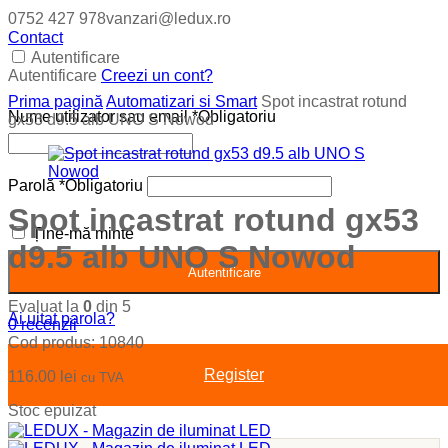
0752 427 978
vanzari@ledux.ro
Contact
Autentificare
Autentificare
Creezi un cont?
Prima pagină
Automatizari si Smart
Spot incastrat rotund
Nume utilizator sau email
*
Obligatoriu
gx53 d9.5 alb UNO S Nowod
Parolă
*
Obligatoriu
Spot incastrat rotund gx53
Ține-mă minte
d9.5 alb UNO S Nowod
Autentificare
Evaluat la
0
din 5
Ai uitat parola?
0
recenzii
Cod produs:
10840
Register
116.00
lei
cu TVA
Stoc epuizat