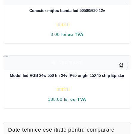
l
a
0
Conector mijloc banda led 5050/5630 12v
d
i
n
5
E
3.00
lei
cu TVA
v
a
l
u
a
t
l
a
VEZI RAPID
LOW STOCK
0
d
i
Modul led RGB 24w 550 lm 24v IP65 unghi 15X45 chip Epistar
n
5
E
188.00
lei
cu TVA
v
a
l
u
a
t
l
a
Date tehnice esentiale pentru comparare
0