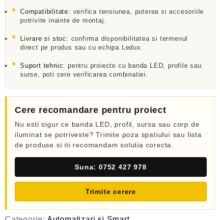
l
a
Compatibilitate:
verifica tensiunea, puterea si accesoriile
potrivite inainte de montaj.
0
d
Livrare si stoc:
confirma disponibilitatea si termenul
i
n
direct pe produs sau cu echipa Ledux.
5
Suport tehnic:
pentru proiecte cu banda LED, profile sau
surse, poti cere verificarea combinatiei.
Cere recomandare pentru proiect
Nu esti sigur ce banda LED, profil, sursa sau corp de
iluminat se potriveste? Trimite poza spatiului sau lista
de produse si iti recomandam solutia corecta.
Suna: 0752 427 978
Trimite cerere
Categorie:
Automatizari si Smart