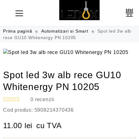
Prima pagină
Automatizari si Smart
Spot led 3w alb
rece GU10 Whitenergy PN 10205
Spot led 3w alb rece GU10
Whitenergy PN 10205
0
recenzii
E
Cod produs:
5908214370436
v
a
l
11.00
lei
cu TVA
u
a
t