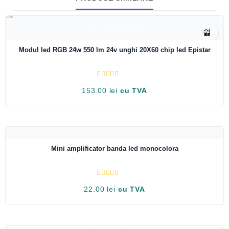
VEZI RAPID
Modul led RGB 24w 550 lm 24v unghi 20X60 chip led Epistar
E
153.00
lei
cu TVA
v
a
l
u
a
t
VEZI RAPID
l
a
0
Mini amplificator banda led monocolora
d
i
n
5
E
22.00
lei
cu TVA
v
a
l
u
a
t
VEZI RAPID