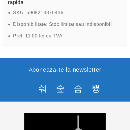
rapida
d
i
n
SKU:
5908214370436
5
Disponibilitate:
Stoc limitat sau indisponibil
Pret:
11.00 lei cu TVA
Aboneaza-te la newsletter