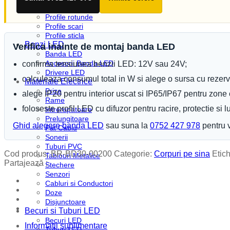
Profile plinta
Profile rotunde
Profile scari
Profile sticla
Benzi LED
Verifica inainte de montaj banda LED
Banda LED
Accesorii Banda LED
confirma tensiunea benzii LED: 12V sau 24V;
Drivere LED
calculeaza consumul total in W si alege o sursa cu rezerv
Materiale Electrice
Prize
alege IP20 pentru interior uscat si IP65/IP67 pentru zon
Rame
foloseste profil LED cu difuzor pentru racire, protectie si 
Intrerupatoare
Prelungitoare
Ghid alegere banda LED
sau suna la
0752 427 978
pentru v
Pat Cablu
Sonerii
Tuburi PVC
Cod produs:
BR-BD30-00200
Categorie:
Corpuri pe sina
Etic
Tablouri Metalice
Partajează :
Stechere
Senzori
Cabluri si Conductori
Doze
Disjunctoare
Becuri si Tuburi LED
Becuri LED
Informatii suplimentare
Tuburi LED