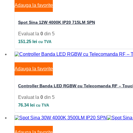
Adauga la favorite
Spot Sina 12W 4000K IP20 715LM SPN
Evaluat la
0
din 5
151.25
lei
cu TVA
Adauga la favorite
Controller Banda LED RGBW cu Telecomanda RF – Touc
Evaluat la
0
din 5
76.34
lei
cu TVA
Adauga la favorite