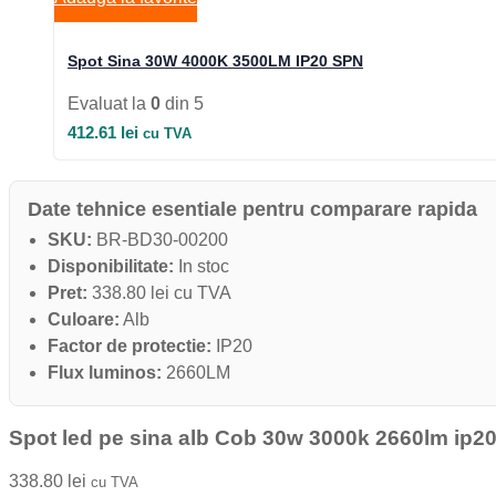
Spot Sina 30W 4000K 3500LM IP20 SPN
Evaluat la
0
din 5
412.61
lei
cu TVA
Date tehnice esentiale pentru comparare rapida
SKU:
BR-BD30-00200
Disponibilitate:
In stoc
Pret:
338.80 lei cu TVA
Culoare:
Alb
Factor de protectie:
IP20
Flux luminos:
2660LM
Spot led pe sina alb Cob 30w 3000k 2660lm ip20
338.80
lei
cu TVA