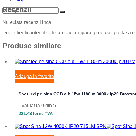
Recenzii
Nu exista recenzii inca.
Doar clientii autentificati care au cumparat produsul pot lasa o
Produse similare
Adauga la favorite
Spot led pe sina COB alb 15w 1180lm 3000k ip20 Braytro
Evaluat la
0
din 5
221.43
lei
cu TVA