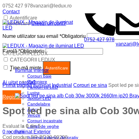
0752 427 978
vanzari@ledux.ro
Contact
Autentificare
Autentificare
Creezi un cont?
Nume utilizator sau email
*
Obligatoriu
0752 427 978
vanzari@l
Parolă
*
Obligatoriu
CATEGORII LEDUX
Coș (
0
)
Închide
CATEGORII LEDUX
Ține-mă minte
Nu ai produse in cos.
Autentificare
Iluminat Interior
Corpuri baie
Plafoniere
Ai uitat parola?
Prima pagină
Iluminat Industrial
Corpuri pe sina
Spot led pe s
Panouri cu LED
Lustre
Register
Spoturi LED
Candelabre
Spot led pe sina alb Cob 30
Aplici
Veioze
Corpuri incastrate
Evaluat la
0
din 5
Lampi de veghe
0
recenzii
Iluminat Exterior
Cod produs:
BR-BD30-00200
Iluminat exterior decorativ