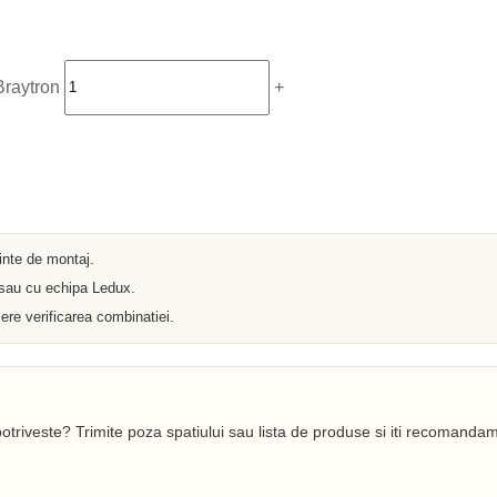
Iluminat arhitectural
Materiale Electrice
Prelungitoare
Pat Cablu
Sonerii
Braytron
+
Tuburi PVC
Tambur
Tablouri Metalice
Stechere
Senzori
Cabluri si Conductori
Banda Izolatoare
Adaptor
ainte de montaj.
Accesorii conetica
Copex
 sau cu echipa Ledux.
Fisa
ere verificarea combinatiei.
Dulii
Doze
Disjunctoare
Cupla
Incubatoare
Lanterne
otriveste? Trimite poza spatiului sau lista de produse si iti recomandam
Becuri si Tuburi LED
Becuri
Becuri Economice