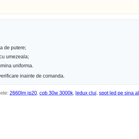
Becuri Edison
Becuri Halogen
Becuri Incandescente
Becuri Iodura-Metalica
Becuri LED
Becuri Mercur
Becuri Sodiu
Neoane
Tuburi LED
a de putere;
Tub Neon Clasic
e cu umezeala;
image
Iluminat Interior
lumina uniforma.
Plafoniere
Panouri cu LED
erificare inainte de comanda.
Lustre
Spoturi LED
Candelabre
hete:
2660lm ip20
,
cob 30w 3000k
,
ledux cluj
,
spot led pe sina a
Aplici Cristal
Aplici de perete
Aplici LED
Aplici
Veioze
Corpuri încastrate
Corpuri suspendate
Lampi de veghe