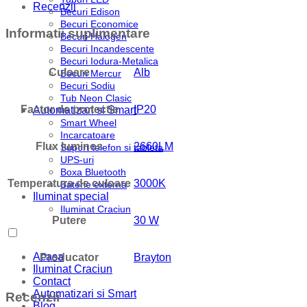
Recenzii
Becuri Edison
Becuri Economice
Informatii suplimentare
Becuri Halogen
Becuri Incandescente
Becuri Iodura-Metalica
Culoare
Alb
Becuri Mercur
Becuri Sodiu
Tub Neon Clasic
Factor de protectie
IP20
Automatizari si Smart
Smart Wheel
Incarcatoare
Flux luminos
2660LM
Suport telefon si tableta
UPS-uri
Boxa Bluetooth
Temperatura de culoare
3000K
Baterie externa
Iluminat special
Iluminat Craciun
Putere
30 W
Acasa
Producator
Brayton
Iluminat Craciun
Contact
Automatizari si Smart
Recenzii
Blog