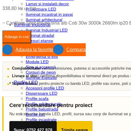
Lampi si instalatii decor
338.80
lei
cu TVA
Proiectoare LED
Iluminat incastrat in pavaj
Iluminat arhitectural
−
Cantitate Spot led pe sina alb Cob 30w 3000k 2660lm ip20 
Iluminat Industrial
Iluminat Industrial LED
Iluminat stradal
Adauga in cos
Corpuri etanse
Corpuri liniare
Adauga la favorite
Compara
Corpuri pe sina
Emergenta si exit
Module LED
Sine si accesorii
Compatibilitate:
verifica tensiunea, puterea si accesoriile potrivite in
Corpuri de neon
Livrare si stoc:
confirma disponibilitatea si termenul direct pe produs
Iluminat Expozitii
Profile LED
Suport tehnic:
pentru proiecte cu banda LED, profile sau surse, poti c
Accesorii profile LED
Dispersoare LED
Profile scafa
Profile arhitecturale
Cere recomandare pentru proiect
Profile balustrada
Nu esti sigur ce banda LED, profil, sursa sau corp de iluminat se p
Profile colt
Profile incastrate
Profile LED aparente
Suna: 0752 427 978
Trimite cerere
Profile pardoseala