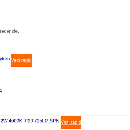
Boxa Bluetooth
Baterie externa
Benzi LED
Accesorii Banda LED
Drivere LED
Iluminat Industrial
 recenzie.
Emergenta si exit
Corpuri de neon
Corpuri liniare
Corpuri pe sina
Corpuri etanse
Sine si accesorii
Vezi rapid
Iluminat Industrial
Iluminat Industrial
Iluminat Industrial LED
Iluminat stradal
Iluminat Industrial
n
Iluminat Expozitii
Module LED
Automatizari si Smart
Vezi rapid