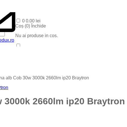
0
0.00
lei
Coș (
0
)
Închide
Nu ai produse in cos.
edux.ro
Acasa
Produse Recente
Contact
Categorii
Corpuri baie
ina alb Cob 30w 3000k 2660lm ip20 Braytron
Corpuri LED
Blog
Iluminat special
Iluminat Craciun
w 3000k 2660lm ip20 Braytron
Iluminat Exterior
Iluminat exterior decorativ
Lampi si instalatii decor
Proiectoare LED
Iluminat incastrat in pavaj