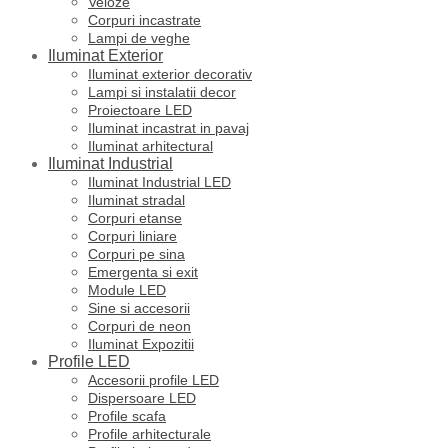
Veioze
Corpuri incastrate
Lampi de veghe
Iluminat Exterior
Iluminat exterior decorativ
Lampi si instalatii decor
Proiectoare LED
Iluminat incastrat in pavaj
Iluminat arhitectural
Iluminat Industrial
Iluminat Industrial LED
Iluminat stradal
Corpuri etanse
Corpuri liniare
Corpuri pe sina
Emergenta si exit
Module LED
Sine si accesorii
Corpuri de neon
Iluminat Expozitii
Profile LED
Accesorii profile LED
Dispersoare LED
Profile scafa
Profile arhitecturale