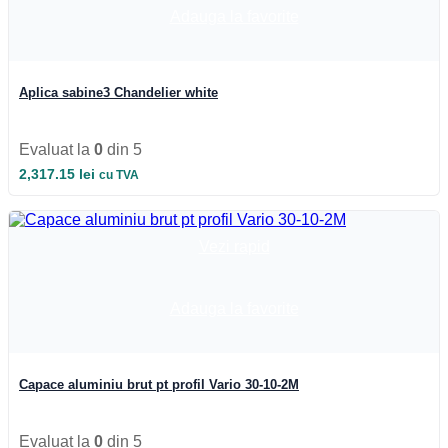
Corpuri pe sina
Adauga la favorite
Corpuri etanse
Sine si accesorii
Iluminat Industrial
Iluminat Industrial
Aplica sabine3 Chandelier white
Iluminat Industrial LED
Iluminat stradal
Iluminat Industrial
Iluminat Expozitii
Evaluat la
0
din 5
Module LED
2,317.15
lei
cu TVA
Automatizari si Smart
Vezi rapid
Adauga la favorite
Capace aluminiu brut pt profil Vario 30-10-2M
Evaluat la
0
din 5