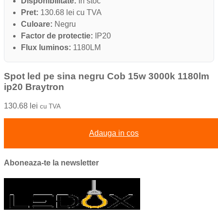
Disponibilitate:
In stoc
Pret:
130.68 lei cu TVA
Culoare:
Negru
Factor de protectie:
IP20
Flux luminos:
1180LM
Spot led pe sina negru Cob 15w 3000k 1180lm
ip20 Braytron
130.68
lei
cu TVA
Adauga in cos
Aboneaza-te la newsletter