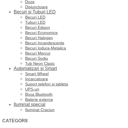
Doze
Disjunctoare
Becuri si Tuburi LED
Becuri LED
Tuburi LED
Becuri Edison
Becuri Economice
Becuri Halogen
Becuri Incandescente
Becuri Iodura-Metalica
Becuri Mercur
Becuri Sodiu
Tub Neon Clasic
Automatizari si Smart
Smart Wheel
Incarcatoare
Suport telefon si tableta
UPS-uri
Boxa Bluetooth
Baterie externa
Iluminat special
Iluminat Craciun
CATEGORII