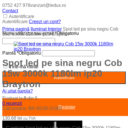
0752 427 978
vanzari@ledux.ro
Contact
Autentificare
Autentificare
Creezi un cont?
Prima pagină
Iluminat Interior
Spot led pe sina negru Cob
Nume utilizator sau email
*
Obligatoriu
15w 3000k 1180lm ip20 Braytron
Parolă
*
Obligatoriu
Spot led pe sina negru Cob
Ține-mă minte
15w 3000k 1180lm ip20
Autentificare
Braytron
Ai uitat parola?
Evaluat la
0
din 5
0
recenzii
Register
Cod produs:
BR-BD30-01001
130.68
lei
cu TVA
−
Cantitate Spot led pe sina negru Cob 15w 3000k 1180lm