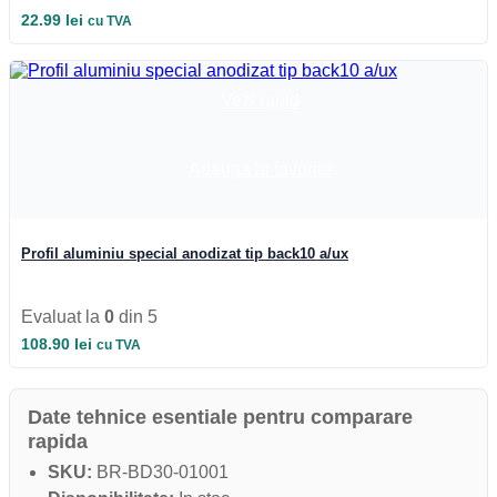
22.99
lei
cu TVA
Vezi rapid
Adauga la favorite
Profil aluminiu special anodizat tip back10 a/ux
Evaluat la
0
din 5
108.90
lei
cu TVA
Date tehnice esentiale pentru comparare
rapida
SKU:
BR-BD30-01001