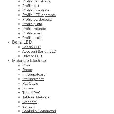
Profile balustrada
Profile colt
Profile incastrate
Profile LED aparente
Profile pardoseala
Profile plinta
Profile rotunde
Profile scari
Profile sticla
Benzi LED
Banda LED
Accesorii Banda LED
Drivere LED
Materiale Electrice
Prize
Rame
Intrerupatoare
Prelungitoare
Pat Cablu
Sonerii
Tuburi PVC
Tablouri Metalice
Stechere
Senzori
Cabluri si Conductori