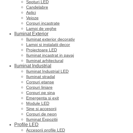
Spoturi LED
Candelabre
Aplici
Veioze
Corpuri incastrate
Lampi de veghe
Iluminat Exterior
Iluminat exterior decorativ
Lampi si instalatii decor
Proiectoare LED
Iluminat incastrat in pavaj
Iluminat arhitectural
Iluminat Industrial
Iluminat Industrial LED
Iluminat stradal
Corpuri etanse
Corpuri liniare
Corpuri pe sina
Emergenta si exit
Module LED
Sine si accesorii
Corpuri de neon
Iluminat Expozitii
Profile LED
Accesorii profile LED