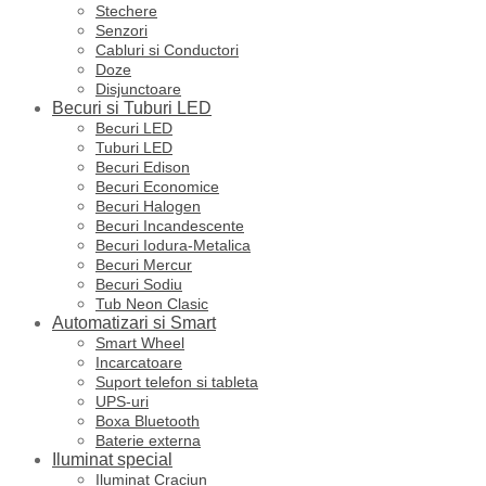
Stechere
Senzori
Cabluri si Conductori
Doze
Disjunctoare
Becuri si Tuburi LED
Becuri LED
Tuburi LED
Becuri Edison
Becuri Economice
Becuri Halogen
Becuri Incandescente
Becuri Iodura-Metalica
Becuri Mercur
Becuri Sodiu
Tub Neon Clasic
Automatizari si Smart
Smart Wheel
Incarcatoare
Suport telefon si tableta
UPS-uri
Boxa Bluetooth
Baterie externa
Iluminat special
Iluminat Craciun