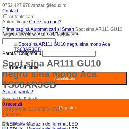
0752 427 978
vanzari@ledux.ro
Contact
Autentificare
Autentificare
Creezi un cont?
Prima pagină
Automatizari si Smart
Spot sina AR111 GU10
Nume utilizator sau email
*
Obligatoriu
negru sina mono Aca TS68AR3CB
Parolă
*
Obligatoriu
Spot sina AR111 GU10
Ține-mă minte
negru sina mono Aca
Autentificare
TS68AR3CB
Ai uitat parola?
Evaluat la
0
din 5
0
recenzii
Register
Cod produs:
5208055043514
1 in stock
Pret la cerere