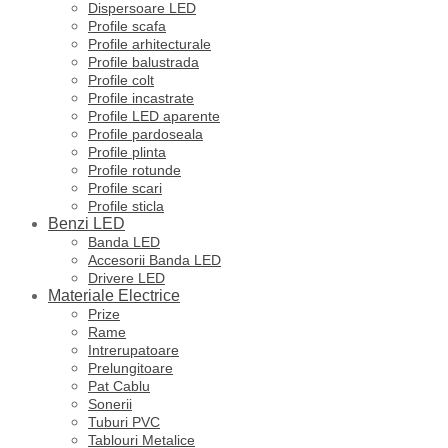
Dispersoare LED
Profile scafa
Profile arhitecturale
Profile balustrada
Profile colt
Profile incastrate
Profile LED aparente
Profile pardoseala
Profile plinta
Profile rotunde
Profile scari
Profile sticla
Benzi LED
Banda LED
Accesorii Banda LED
Drivere LED
Materiale Electrice
Prize
Rame
Intrerupatoare
Prelungitoare
Pat Cablu
Sonerii
Tuburi PVC
Tablouri Metalice