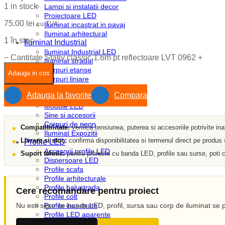
1 in stock
Lampi si instalatii decor
Proiectoare LED
75.00
lei
cu TVA
Iluminat incastrat in pavaj
Iluminat arhitectural
1 în stoc
Iluminat Industrial
Iluminat Industrial LED
−
Cantitate Stativ classic 1.6m pt reflectoare LVT 0962
+
Iluminat stradal
Corpuri etanse
Adauga in cos
Corpuri liniare
Corpuri pe sina
Adauga la favorite
Compara
Emergenta si exit
Module LED
Sine si accesorii
Corpuri de neon
Compatibilitate:
verifica tensiunea, puterea si accesoriile potrivite in
Iluminat Expozitii
Livrare si stoc:
confirma disponibilitatea si termenul direct pe produs
Profile LED
Accesorii profile LED
Suport tehnic:
pentru proiecte cu banda LED, profile sau surse, poti c
Dispersoare LED
Profile scafa
Profile arhitecturale
Profile balustrada
Cere recomandare pentru proiect
Profile colt
Nu esti sigur ce banda LED, profil, sursa sau corp de iluminat se p
Profile incastrate
Profile LED aparente
Profile pardoseala