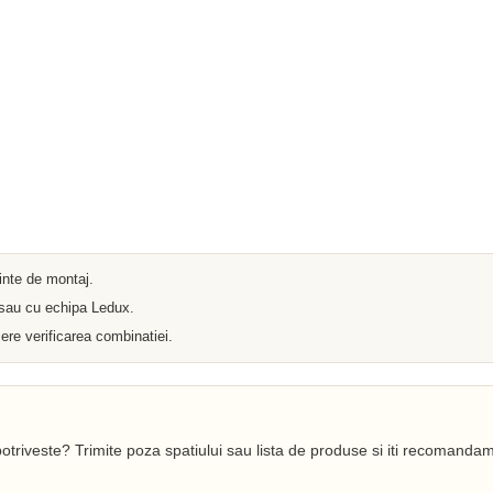
Iluminat arhitectural
Materiale Electrice
Prelungitoare
Pat Cablu
Sonerii
Tuburi PVC
Tambur
Tablouri Metalice
Stechere
Senzori
Cabluri si Conductori
Banda Izolatoare
Adaptor
Accesorii conetica
Copex
ainte de montaj.
Fisa
 sau cu echipa Ledux.
Dulii
ere verificarea combinatiei.
Doze
Disjunctoare
Cupla
Incubatoare
Lanterne
Becuri si Tuburi LED
otriveste? Trimite poza spatiului sau lista de produse si iti recomandam
Becuri
Becuri Economice