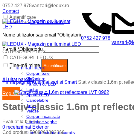
0752 427 978
vanzari@ledux.ro
Contact
Autentificare
Autentificare
Creezi un cont?
Nume utilizator sau email
*
Obligatoriu
0752 427 978
vanzari@l
Parolă
*
Obligatoriu
CATEGORII LEDUX
Coș (
0
)
Închide
CATEGORII LEDUX
Ține-mă minte
Nu ai produse in cos.
Autentificare
Iluminat Interior
Corpuri baie
Plafoniere
Ai uitat parola?
Prima pagină
Automatizari si Smart
Stativ classic 1.6m pt ref
Panouri cu LED
Lustre
Register
Spoturi LED
Candelabre
Stativ classic 1.6m pt reflec
Aplici
Veioze
Corpuri incastrate
Evaluat la
0
din 5
Lampi de veghe
0
recenzii
Iluminat Exterior
Cod produs:
5908263382268
Iluminat exterior decorativ