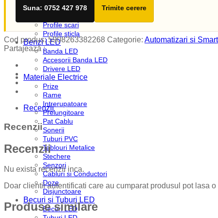
Profile plinta
Suna: 0752 427 978
Trimite cerere
Profile rotunde
Profile scari
Profile sticla
Cod produs:
5908263382268
Categorie:
Automatizari si Smart
Benzi LED
Partajează :
Banda LED
Accesorii Banda LED
Drivere LED
Materiale Electrice
Prize
Rame
Intrerupatoare
Recenzii
Prelungitoare
Pat Cablu
Recenzii
Sonerii
Tuburi PVC
Recenzii
Tablouri Metalice
Stechere
Senzori
Nu exista recenzii inca.
Cabluri si Conductori
Doze
Doar clientii autentificati care au cumparat produsul pot lasa o
Disjunctoare
Becuri si Tuburi LED
Produse similare
Becuri LED
Tuburi LED