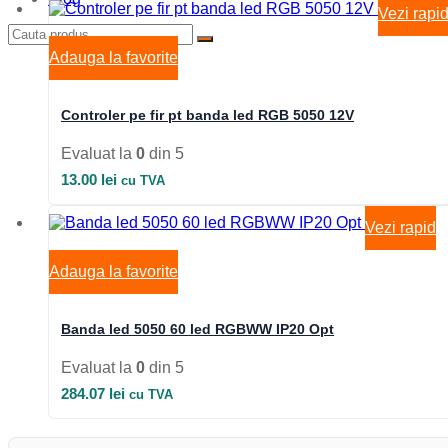
Vezi rapi
Adauga la favorite
Controler pe fir pt banda led RGB 5050 12V
Evaluat la
0
din 5
13.00
lei
cu TVA
Vezi rapid
Adauga la favorite
Banda led 5050 60 led RGBWW IP20 Opt
Evaluat la
0
din 5
284.07
lei
cu TVA