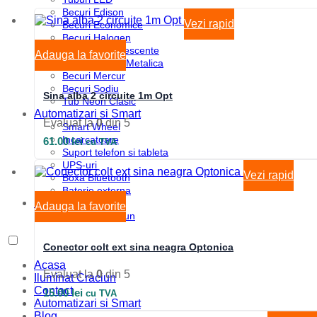
Becuri Edison
Vezi rapid
Becuri Economice
Becuri Halogen
Becuri Incandescente
Adauga la favorite
Becuri Iodura-Metalica
Becuri Mercur
Becuri Sodiu
Sina alba 2 circuite 1m Opt
Tub Neon Clasic
Automatizari si Smart
Evaluat la
0
din 5
Smart Wheel
Incarcatoare
61.00
lei
cu TVA
Suport telefon si tableta
UPS-uri
Vezi rapid
Boxa Bluetooth
Baterie externa
Iluminat special
Adauga la favorite
Iluminat Craciun
Conector colt ext sina neagra Optonica
Acasa
Evaluat la
0
din 5
Iluminat Craciun
Contact
15.00
lei
cu TVA
Automatizari si Smart
Blog