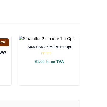
OCK
Sina alba 2 circuite 1m Opt
GBWW
E
v
61.00
lei
cu TVA
a
l
u
a
t
l
a
0
d
i
n
5