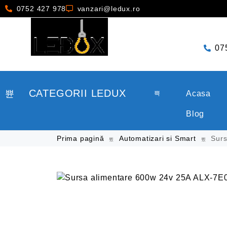
0752 427 978
vanzari@ledux.ro
07
CATEGORII LEDUX
Acasa
Blog
Prima pagină
Automatizari si Smart
Surs