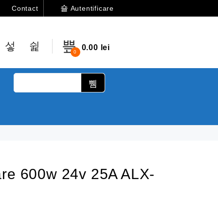
Autentificare
Contact
0.00
lei
0
are 600w 24v 25A ALX-