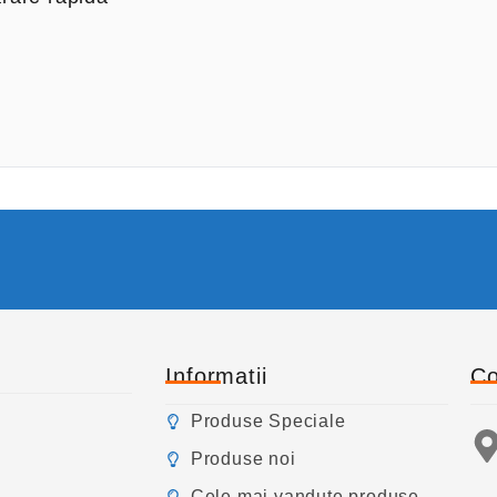
i
5
n
5
Informatii
Co
Produse Speciale
Produse noi
Cele mai vandute produse