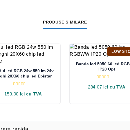
PRODUSE SIMILARE
LOW ST
Banda led 5050 60 led R
IP20 Opt
ul led RGB 24w 550 lm 24v
ghi 20X60 chip led Epistar
E
v
284.07
lei
cu TVA
E
a
v
153.00
lei
cu TVA
l
a
u
l
a
u
t
a
l
t
a
l
0
a
d
0
i
rare rapida
d
n