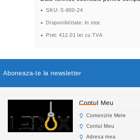
5
SKU:
S-600-24
Disponibilitate:
In stoc
Pret:
412.01 lei cu TVA
Aboneaza-te la newsletter
Contul Meu
Comenzile Mele
Contul Meu
Adresa mea