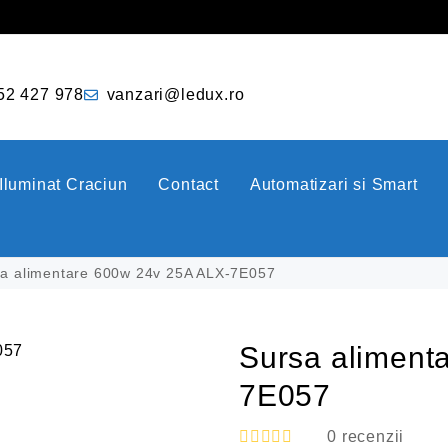
52 427 978
vanzari@ledux.ro
Iluminat Craciun
Contact
Automatizari si Smart
a alimentare 600w 24v 25A ALX-7E057
Sursa aliment
7E057
0
recenzii