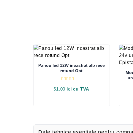
Panou led 12W incastrat alb rece
rotund Opt
Mod
un
E
v
51.00
lei
cu TVA
a
l
u
a
t
l
a
0
d
i
Date tehnice esentiale pentru compa
n