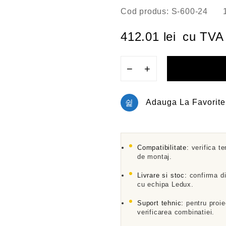
E
Cod produs:
S-600-24
v
a
l
412.01
lei
cu TVA
u
a
t
l
−
+
a
0
d
i
Adauga La Favorite
n
5
Compatibilitate:
verifica te
de montaj.
Livrare si stoc:
confirma di
cu echipa Ledux.
Suport tehnic:
pentru proie
verificarea combinatiei.