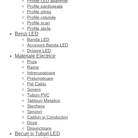
Profile LED aparente
Profile pardoseala
Profile plinta
Profile rotunde
Profile scari
Profile sticla
Benzi LED
Banda LED
Accesorii Banda LED
Drivere LED
Materiale Electrice
Prize
Rame
Intrerupatoare
Prelungitoare
Pat Cablu
Sonerii
Tuburi PVC
Tablouri Metalice
Stechere
Senzori
Cabluri si Conductori
Doze
Disjunctoare
Becuri si Tuburi LED