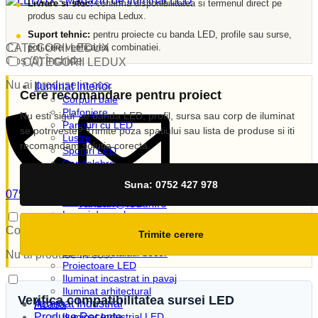
Livrare si stoc:
confirma disponibilitatea si termenul direct pe
produs sau cu echipa Ledux.
Suport tehnic:
pentru proiecte cu banda LED, profile sau surse,
poti cere verificarea combinatiei.
CATEGORII LEDUX
Coș (
0
)
Închide
CATEGORII LEDUX
Nu ai produse in cos.
Iluminat Interior
Cere recomandare pentru proiect
Corpuri baie
Plafoniere
Nu esti sigur ce banda LED, profil, sursa sau corp de iluminat
Panouri cu LED
se potriveste? Trimite poza spatiului sau lista de produse si iti
Lustre
recomandam solutia corecta.
Spoturi LED
Candelabre
Aplici
Suna: 0752 427 978
Veioze
0752 427 978
Corpuri incastrate
vanzari@ledux.ro
Lampi de veghe
0
0.00
lei
Iluminat Exterior
Coș (
0
)
Închide
Trimite cerere
Iluminat exterior decorativ
Lampi si instalatii decor
Nu ai produse in cos.
Proiectoare LED
Iluminat incastrat in pavaj
Iluminat arhitectural
Verifica compatibilitatea sursei LED
Iluminat Industrial
Acasa
Produse Recente
Iluminat Industrial LED