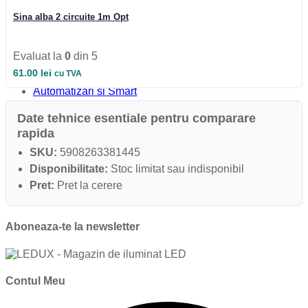
Iluminat Industrial
Iluminat Industrial
Sina alba 2 circuite 1m Opt
Iluminat Industrial LED
Iluminat stradal
Iluminat Industrial
Evaluat la
0
din 5
Iluminat Expozitii
61.00
lei
cu TVA
Module LED
Automatizari si Smart
Date tehnice esentiale pentru comparare
rapida
SKU:
5908263381445
Disponibilitate:
Stoc limitat sau indisponibil
Pret:
Pret la cerere
Aboneaza-te la newsletter
Contul Meu