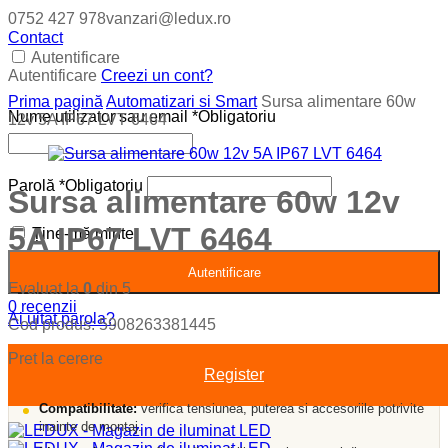
0752 427 978
vanzari@ledux.ro
Contact
Autentificare
Autentificare
Creezi un cont?
Prima pagină
Automatizari si Smart
Sursa alimentare 60w
Nume utilizator sau email
*
Obligatoriu
12v 5A IP67 LVT 6464
Parolă
*
Obligatoriu
Sursa alimentare 60w 12v
5A IP67 LVT 6464
Ține-mă minte
Autentificare
Evaluat la
0
din 5
0
recenzii
Ai uitat parola?
Cod produs:
5908263381445
Pret la cerere
Register
Compatibilitate:
verifica tensiunea, puterea si accesoriile potrivite
inainte de montaj.