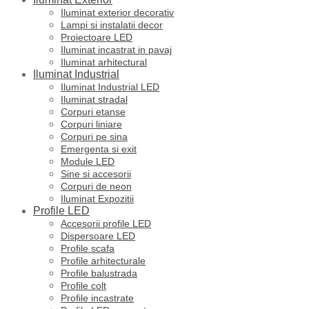
Iluminat exterior decorativ
Lampi si instalatii decor
Proiectoare LED
Iluminat incastrat in pavaj
Iluminat arhitectural
Iluminat Industrial
Iluminat Industrial LED
Iluminat stradal
Corpuri etanse
Corpuri liniare
Corpuri pe sina
Emergenta si exit
Module LED
Sine si accesorii
Corpuri de neon
Iluminat Expozitii
Profile LED
Accesorii profile LED
Dispersoare LED
Profile scafa
Profile arhitecturale
Profile balustrada
Profile colt
Profile incastrate