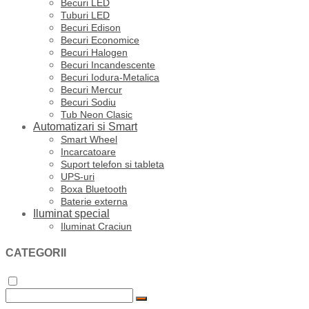
Becuri LED
Tuburi LED
Becuri Edison
Becuri Economice
Becuri Halogen
Becuri Incandescente
Becuri Iodura-Metalica
Becuri Mercur
Becuri Sodiu
Tub Neon Clasic
Automatizari si Smart
Smart Wheel
Incarcatoare
Suport telefon si tableta
UPS-uri
Boxa Bluetooth
Baterie externa
Iluminat special
Iluminat Craciun
CATEGORII