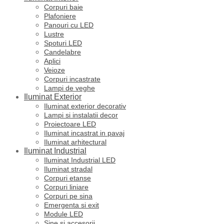
Corpuri baie
Plafoniere
Panouri cu LED
Lustre
Spoturi LED
Candelabre
Aplici
Veioze
Corpuri incastrate
Lampi de veghe
Iluminat Exterior
Iluminat exterior decorativ
Lampi si instalatii decor
Proiectoare LED
Iluminat incastrat in pavaj
Iluminat arhitectural
Iluminat Industrial
Iluminat Industrial LED
Iluminat stradal
Corpuri etanse
Corpuri liniare
Corpuri pe sina
Emergenta si exit
Module LED
Sine si accesorii