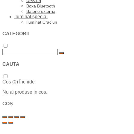
UPS-uri
Boxa Bluetooth
Baterie externa
Iluminat special
Iluminat Craciun
CATEGORII
CAUTA
Coș (
0
)
Închide
Nu ai produse in cos.
COȘ