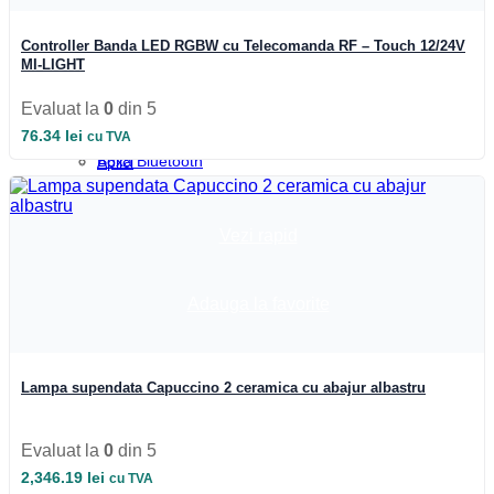
Becuri Mercur
Plafoniere
Becuri Sodiu
Panouri cu LED
Tub Neon Clasic
Lustre
Controller Banda LED RGBW cu Telecomanda RF – Touch 12/24V
Automatizari si Smart
Spoturi LED
MI-LIGHT
Smart Wheel
Candelabre
Incarcatoare
Aplici Cristal
Evaluat la
0
din 5
Suport telefon si tableta
Aplici de perete
76.34
lei
cu TVA
UPS-uri
Aplici LED
Boxa Bluetooth
Aplici
Baterie externa
Veioze
Iluminat special
Corpuri încastrate
Iluminat Craciun
Corpuri suspendate
Vezi rapid
Lampi de veghe
Materiale Electrice
Prize
Acasa
Rame
Adauga la favorite
Iluminat Craciun
Intrerupatoare
Contact
Panou Sticla
Automatizari si Smart
Variator
Blog
Profile LED
Lampa supendata Capuccino 2 ceramica cu abajur albastru
Accesorii profile LED
Dispersoare LED
Profile scafa
Evaluat la
0
din 5
Profile arhitecturale
2,346.19
lei
cu TVA
Profile balustrada