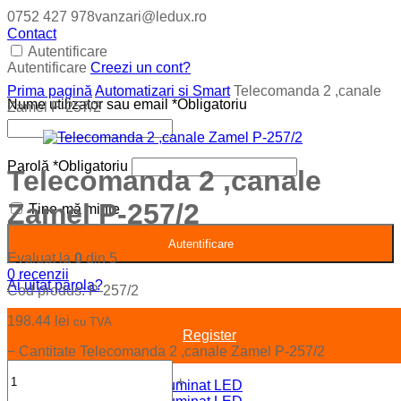
0752 427 978
vanzari@ledux.ro
Contact
Autentificare
Autentificare
Creezi un cont?
Prima pagină
Automatizari si Smart
Telecomanda 2 ,canale
Nume utilizator sau email
*
Obligatoriu
Zamel P-257/2
Parolă
*
Obligatoriu
Telecomanda 2 ,canale
Zamel P-257/2
Ține-mă minte
Autentificare
Evaluat la
0
din 5
0
recenzii
Ai uitat parola?
Cod produs:
P-257/2
198.44
lei
cu TVA
Register
−
Cantitate Telecomanda 2 ,canale Zamel P-257/2
+