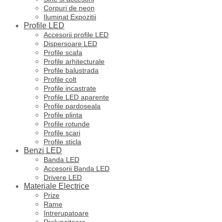
Corpuri de neon
Iluminat Expozitii
Profile LED
Accesorii profile LED
Dispersoare LED
Profile scafa
Profile arhitecturale
Profile balustrada
Profile colt
Profile incastrate
Profile LED aparente
Profile pardoseala
Profile plinta
Profile rotunde
Profile scari
Profile sticla
Benzi LED
Banda LED
Accesorii Banda LED
Drivere LED
Materiale Electrice
Prize
Rame
Intrerupatoare
Prelungitoare