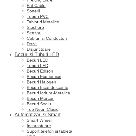
Pat Cablu
Sonerii
Tuburi PVC
Tablouri Metalice
Stechere
Senzori
Cabluri si Conductori
Doze
Disjunctoare
Becuri si Tuburi LED
Becuri LED
Tuburi LED
Becuri Edison
Becuri Economice
Becuri Halogen
Becuri Incandescente
Becuri Iodura-Metalica
Becuri Mercur
Becuri Sodiu
Tub Neon Clasic
Automatizari si Smart
Smart Wheel
Incarcatoare
Suport telefon si tableta