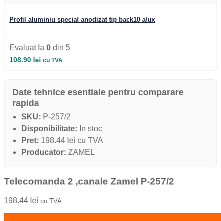
Iluminat Industrial
Iluminat Industrial
Profil aluminiu special anodizat tip back10 a/ux
Iluminat Industrial LED
Iluminat stradal
Iluminat Industrial
Evaluat la
0
din 5
Iluminat Expozitii
Module LED
108.90
lei
cu TVA
Automatizari si Smart
Date tehnice esentiale pentru comparare
rapida
SKU:
P-257/2
Disponibilitate:
In stoc
Pret:
198.44 lei cu TVA
Producator:
ZAMEL
Telecomanda 2 ,canale Zamel P-257/2
198.44
lei
cu TVA