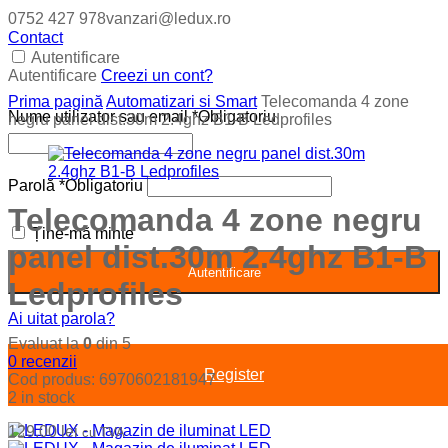
0752 427 978
vanzari@ledux.ro
Contact
Autentificare
Autentificare
Creezi un cont?
Prima pagină
Automatizari si Smart
Telecomanda 4 zone
Nume utilizator sau email
*
Obligatoriu
negru panel dist.30m 2.4ghz B1-B Ledprofiles
Parolă
*
Obligatoriu
Telecomanda 4 zone negru
Ține-mă minte
panel dist.30m 2.4ghz B1-B
Autentificare
Ledprofiles
Ai uitat parola?
Evaluat la
0
din 5
0
recenzii
Register
Cod produs:
6970602181947
2 in stock
129.00
lei
cu TVA