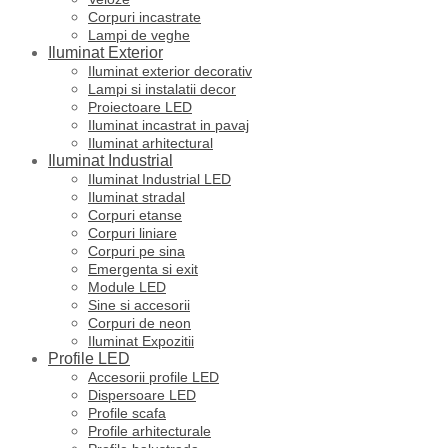
Corpuri incastrate
Lampi de veghe
Iluminat Exterior
Iluminat exterior decorativ
Lampi si instalatii decor
Proiectoare LED
Iluminat incastrat in pavaj
Iluminat arhitectural
Iluminat Industrial
Iluminat Industrial LED
Iluminat stradal
Corpuri etanse
Corpuri liniare
Corpuri pe sina
Emergenta si exit
Module LED
Sine si accesorii
Corpuri de neon
Iluminat Expozitii
Profile LED
Accesorii profile LED
Dispersoare LED
Profile scafa
Profile arhitecturale