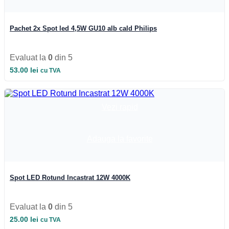
Iluminat Industrial
Iluminat Industrial
Iluminat Industrial LED
Pachet 2x Spot led 4,5W GU10 alb cald Philips
Iluminat stradal
Iluminat Industrial
Iluminat Expozitii
Evaluat la
0
din 5
Module LED
Automatizari si Smart
53.00
lei
cu TVA
Vezi rapid
Adauga la favorite
Spot LED Rotund Incastrat 12W 4000K
Evaluat la
0
din 5
25.00
lei
cu TVA