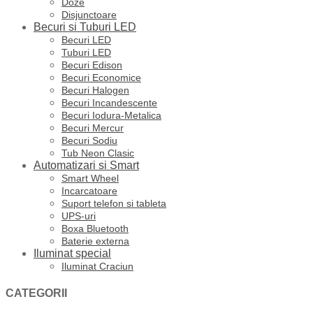
Doze
Disjunctoare
Becuri si Tuburi LED
Becuri LED
Tuburi LED
Becuri Edison
Becuri Economice
Becuri Halogen
Becuri Incandescente
Becuri Iodura-Metalica
Becuri Mercur
Becuri Sodiu
Tub Neon Clasic
Automatizari si Smart
Smart Wheel
Incarcatoare
Suport telefon si tableta
UPS-uri
Boxa Bluetooth
Baterie externa
Iluminat special
Iluminat Craciun
CATEGORII