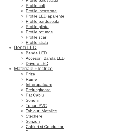
Profile balustrada
Profile colt
Profile incastrate
Profile LED aparente
Profile pardoseala
Profile plinta
Profile rotunde
Profile scari
Profile sticla
Benzi LED
Banda LED
Accesorii Banda LED
Drivere LED
Materiale Electrice
Prize
Rame
Intrerupatoare
Prelungitoare
Pat Cablu
Sonerii
Tuburi PVC
Tablouri Metalice
Stechere
Senzori
Cabluri si Conductori