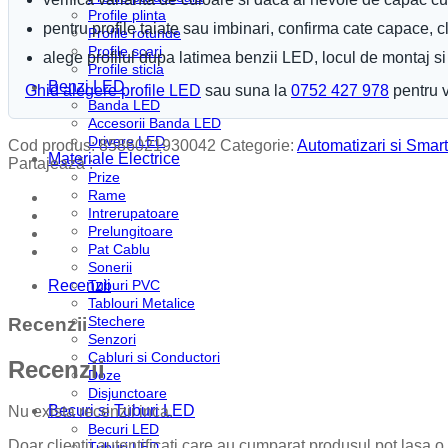
Profile plinta
pentru profile taiate sau imbinari, confirma cate capace, 
Profile rotunde
Profile scari
alege profilul dupa latimea benzii LED, locul de montaj si e
Profile sticla
Benzi LED
Ghid alegere profile LED
sau suna la
0752 427 978
pentru v
Banda LED
Accesorii Banda LED
Drivere LED
Cod produs:
8586021930042
Categorie:
Automatizari si Smart
Materiale Electrice
Partajează :
Prize
Rame
Intrerupatoare
Prelungitoare
Pat Cablu
Sonerii
Recenzii
Tuburi PVC
Tablouri Metalice
Stechere
Recenzii
Senzori
Cabluri si Conductori
Recenzii
Doze
Disjunctoare
Becuri si Tuburi LED
Nu exista recenzii inca.
Becuri LED
Doar clientii autentificati care au cumparat produsul pot lasa o
Tuburi LED