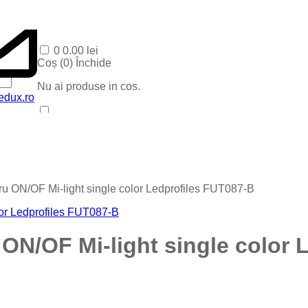
0
0.00
lei
Coș (
0
)
Închide
Nu ai produse in cos.
edux.ro
Acasa
Produse Recente
Contact
Categorii
Corpuri baie
u ON/OF Mi-light single color Ledprofiles FUT087-B
Corpuri LED
Blog
Iluminat special
Iluminat Craciun
N/OF Mi-light single color 
Iluminat Exterior
Iluminat exterior decorativ
Lampi si instalatii decor
Proiectoare LED
Iluminat incastrat in pavaj