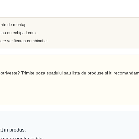
Iluminat arhitectural
Materiale Electrice
Prelungitoare
Pat Cablu
Sonerii
ainte de montaj.
Tuburi PVC
 sau cu echipa Ledux.
Tambur
Tablouri Metalice
ere verificarea combinatiei.
Stechere
Senzori
Cabluri si Conductori
Banda Izolatoare
Adaptor
Accesorii conetica
otriveste? Trimite poza spatiului sau lista de produse si iti recomandam
Copex
Fisa
Dulii
Doze
Disjunctoare
Cupla
Incubatoare
Lanterne
Becuri si Tuburi LED
Becuri
at in produs;
Becuri Economice
u gaura pentru cablu;