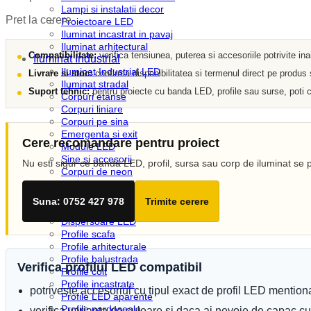
Lampi si instalatii decor
Pret la cerere
Proiectoare LED
Iluminat incastrat in pavaj
Iluminat arhitectural
Compatibilitate:
verifica tensiunea, puterea si accesoriile potrivite in
Iluminat Industrial
Iluminat Industrial LED
Livrare si stoc:
confirma disponibilitatea si termenul direct pe produs
Iluminat stradal
Suport tehnic:
pentru proiecte cu banda LED, profile sau surse, poti c
Corpuri etanse
Corpuri liniare
Corpuri pe sina
Emergenta si exit
Cere recomandare pentru proiect
Module LED
Sine si accesorii
Nu esti sigur ce banda LED, profil, sursa sau corp de iluminat se p
Corpuri de neon
Iluminat Expozitii
Profile LED
Suna: 0752 427 978
Trimite cerere
Accesorii profile LED
Dispersoare LED
Profile scafa
Profile arhitecturale
Profile balustrada
Verifica profilul LED compatibil
Profile colt
Profile incastrate
potriveste accesoriul cu tipul exact de profil LED mention
Profile LED aparente
Profile pardoseala
verifica varianta de culoare si daca ai nevoie de capac c