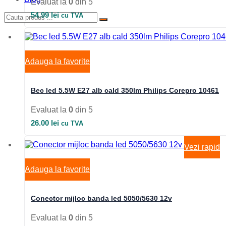
Evaluat la
0
din 5
54.99
lei
cu TVA
Adauga la favorite
Bec led 5.5W E27 alb cald 350lm Philips Corepro 10461
Evaluat la
0
din 5
26.00
lei
cu TVA
Vezi rapid
Adauga la favorite
Conector mijloc banda led 5050/5630 12v
Evaluat la
0
din 5