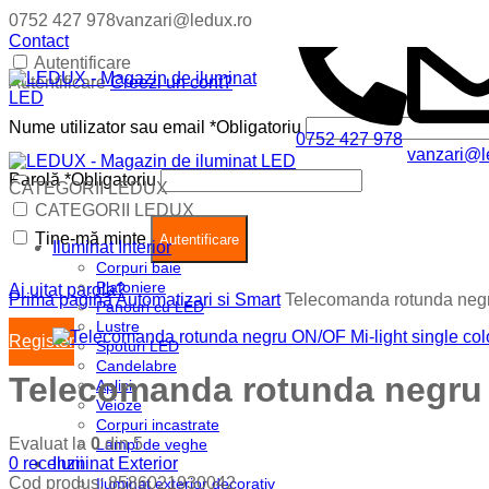
0752 427 978
vanzari@ledux.ro
Contact
Autentificare
Autentificare
Creezi un cont?
Nume utilizator sau email
*
Obligatoriu
0752 427 978
vanzari@l
Parolă
*
Obligatoriu
CATEGORII LEDUX
Coș (
0
)
Închide
CATEGORII LEDUX
Ține-mă minte
Nu ai produse in cos.
Autentificare
Iluminat Interior
Corpuri baie
Plafoniere
Ai uitat parola?
Prima pagină
Automatizari si Smart
Telecomanda rotunda negr
Panouri cu LED
Lustre
Register
Spoturi LED
Candelabre
Telecomanda rotunda negru O
Aplici
Veioze
Corpuri incastrate
Evaluat la
0
din 5
Lampi de veghe
0
recenzii
Iluminat Exterior
Cod produs:
8586021930042
Iluminat exterior decorativ