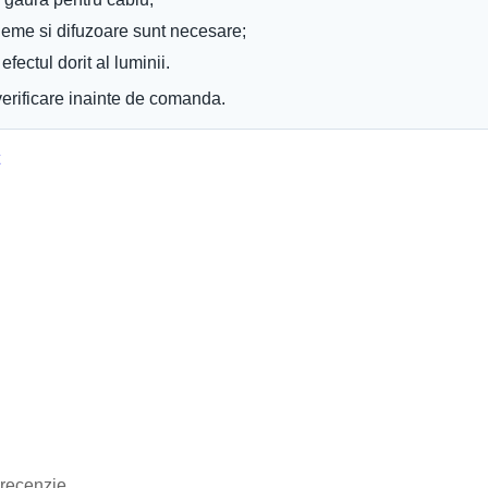
Becuri Edison
Becuri Halogen
cleme si difuzoare sunt necesare;
Becuri Incandescente
Becuri Iodura-Metalica
fectul dorit al luminii.
Becuri LED
erificare inainte de comanda.
Becuri Mercur
Becuri Sodiu
Neoane
Tuburi LED
Tub Neon Clasic
image
Iluminat Interior
Plafoniere
Panouri cu LED
Lustre
Spoturi LED
Candelabre
Aplici Cristal
Aplici de perete
Aplici LED
Aplici
Veioze
Corpuri încastrate
Corpuri suspendate
Lampi de veghe
 recenzie.