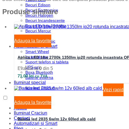
Becuri Edison
Becuri Economice
Produse similare
Becuri Halogen
Becuri Incandescente
Becuri Iodura-Metalica
Becuri Mercur
Becuri Sodiu
Adauga la favorite
Tub Neon Clasic
Automatizari si Smart
Smart Wheel
Incarcatoare
Aplica LED 18w 2700k 1350lm ip20 rotunda incastrata O
Suport telefon si tableta
UPS-uri
Evaluat la
0
din 5
Boxa Bluetooth
71.00
lei
cu TVA
Baterie externa
Iluminat special
Iluminat Craciun
Vezi rapid
Adauga la favorite
Acasa
Iluminat Craciun
Contact
Banda led 2835 6w/m 12v 60led alb cald
Automatizari si Smart
Blog