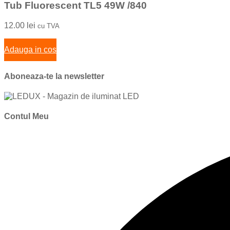
Tub Fluorescent TL5 49W /840
12.00
lei
cu TVA
Adauga in cos
Aboneaza-te la newsletter
Contul Meu