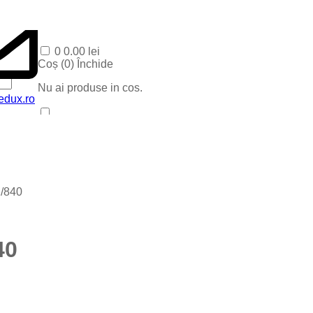
0
0.00
lei
Coș (
0
)
Închide
Nu ai produse in cos.
edux.ro
Acasa
Produse Recente
Contact
Categorii
Corpuri baie
 /840
Corpuri LED
Blog
Iluminat special
Iluminat Craciun
40
Iluminat Exterior
Iluminat exterior decorativ
Lampi si instalatii decor
Proiectoare LED
Iluminat incastrat in pavaj