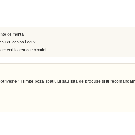
Iluminat arhitectural
Materiale Electrice
Prelungitoare
Pat Cablu
Sonerii
Tuburi PVC
Tambur
ainte de montaj.
Tablouri Metalice
 sau cu echipa Ledux.
Stechere
Senzori
ere verificarea combinatiei.
Cabluri si Conductori
Banda Izolatoare
Adaptor
Accesorii conetica
Copex
otriveste? Trimite poza spatiului sau lista de produse si iti recomandam
Fisa
Dulii
Doze
Disjunctoare
Cupla
Incubatoare
Lanterne
Becuri si Tuburi LED
Becuri
Becuri Economice