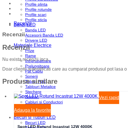
Profile plinta
Profile rotunde
Profile scari
Profile sticla
Recenzii
Benzi LED
Banda LED
Recenzii
Accesorii Banda LED
Drivere LED
Materiale Electrice
Recenzii
Prize
Rame
Nu exista recenzii inca.
Intrerupatoare
Prelungitoare
Doar clientii autentificati care au cumparat produsul pot lasa o
Pat Cablu
Sonerii
Produse similare
Tuburi PVC
Tablouri Metalice
Stechere
Senzori
Vezi rapid
Cabluri si Conductori
Doze
Adauga la favorite
Disjunctoare
Becuri si Tuburi LED
Becuri LED
Spot LED Rotund Incastrat 12W 4000K
Tuburi LED