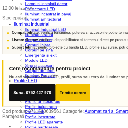
Lampi si instalatii decor
12.00
lei
cu TVA
Proiectoare LED
Iluminat incastrat in pavaj
Stoc epuizat
Iluminat arhitectural
Iluminat Industrial
Iluminat Industrial LED
Compatibilitate:
verifica tensiunea, puterea si accesoriile potrivite in
Iluminat stradal
Corpuri etanse
Livrare si stoc:
confirma disponibilitatea si termenul direct pe produs
Corpuri liniare
Suport tehnic:
pentru proiecte cu banda LED, profile sau surse, poti c
Corpuri pe sina
Emergenta si exit
Module LED
Sine si accesorii
Cere recomandare pentru proiect
Corpuri de neon
Iluminat Expozitii
Nu esti sigur ce banda LED, profil, sursa sau corp de iluminat se p
Profile LED
Accesorii profile LED
Dispersoare LED
Suna: 0752 427 978
Trimite cerere
Profile scafa
Profile arhitecturale
Profile balustrada
Cod produs:
8711500639561
Categorie:
Automatizari si Smart
Profile colt
Partajează :
Profile incastrate
Profile LED aparente
Profile pardoseala