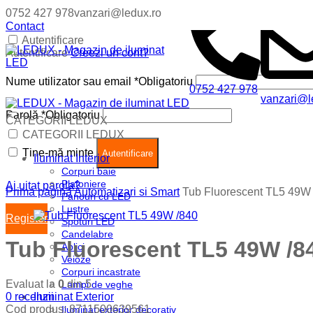
0752 427 978
vanzari@ledux.ro
Contact
Autentificare
Autentificare
Creezi un cont?
Nume utilizator sau email
*
Obligatoriu
0752 427 978
vanzari@l
Parolă
*
Obligatoriu
CATEGORII LEDUX
Coș (
0
)
Închide
CATEGORII LEDUX
Ține-mă minte
Nu ai produse in cos.
Autentificare
Iluminat Interior
Corpuri baie
Plafoniere
Ai uitat parola?
Prima pagină
Automatizari si Smart
Tub Fluorescent TL5 49W
Panouri cu LED
Lustre
Register
Spoturi LED
Candelabre
Tub Fluorescent TL5 49W /8
Aplici
Veioze
Corpuri incastrate
Evaluat la
0
din 5
Lampi de veghe
0
recenzii
Iluminat Exterior
Cod produs:
8711500639561
Iluminat exterior decorativ