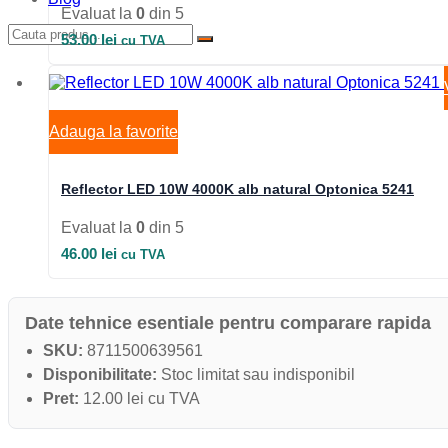
Evaluat la
0
din 5
53.00
lei
cu TVA
Adauga la favorite
Reflector LED 10W 4000K alb natural Optonica 5241
Evaluat la
0
din 5
46.00
lei
cu TVA
Date tehnice esentiale pentru comparare rapida
SKU:
8711500639561
Disponibilitate:
Stoc limitat sau indisponibil
Pret:
12.00 lei cu TVA