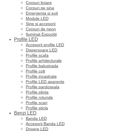
Corpuri liniare
Corpuri pe sina
Emergenta si exit
Module LED
Sine si accesorii
Corpuri de neon
Iluminat Expozitii
Profile LED
Accesorii profile LED
Dispersoare LED
Profile scafa
Profile arhitecturale
Profile balustrada
Profile colt
Profile incastrate
Profile LED aparente
Profile pardoseala
Profile plinta
Profile rotunde
Profile scari
Profile sticla
Benzi LED
Banda LED
Accesorii Banda LED
Drivere LED