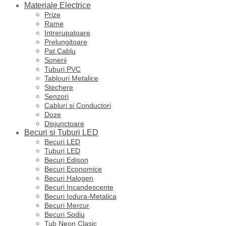
Materiale Electrice
Prize
Rame
Intrerupatoare
Prelungitoare
Pat Cablu
Sonerii
Tuburi PVC
Tablouri Metalice
Stechere
Senzori
Cabluri si Conductori
Doze
Disjunctoare
Becuri si Tuburi LED
Becuri LED
Tuburi LED
Becuri Edison
Becuri Economice
Becuri Halogen
Becuri Incandescente
Becuri Iodura-Metalica
Becuri Mercur
Becuri Sodiu
Tub Neon Clasic