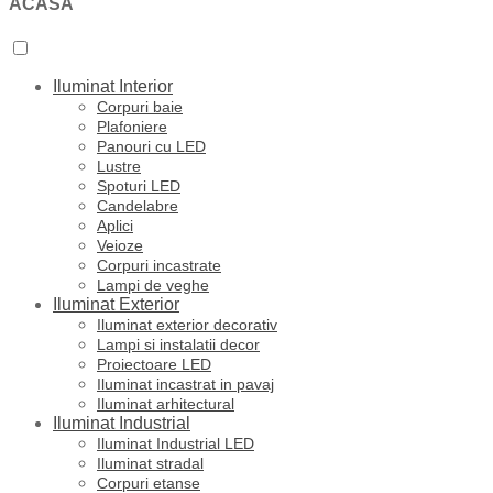
ACASA
Iluminat Interior
Corpuri baie
Plafoniere
Panouri cu LED
Lustre
Spoturi LED
Candelabre
Aplici
Veioze
Corpuri incastrate
Lampi de veghe
Iluminat Exterior
Iluminat exterior decorativ
Lampi si instalatii decor
Proiectoare LED
Iluminat incastrat in pavaj
Iluminat arhitectural
Iluminat Industrial
Iluminat Industrial LED
Iluminat stradal
Corpuri etanse