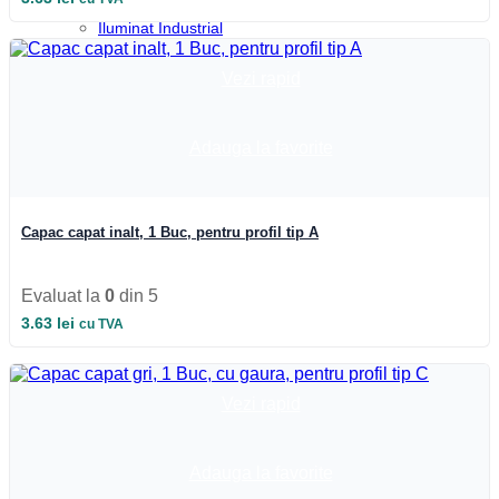
Iluminat Industrial
Iluminat Industrial
Iluminat Industrial LED
Iluminat stradal
Vezi rapid
Iluminat Industrial
Iluminat Expozitii
Module LED
Adauga la favorite
Automatizari si Smart
Capac capat inalt, 1 Buc, pentru profil tip A
Evaluat la
0
din 5
3.63
lei
cu TVA
Vezi rapid
Adauga la favorite