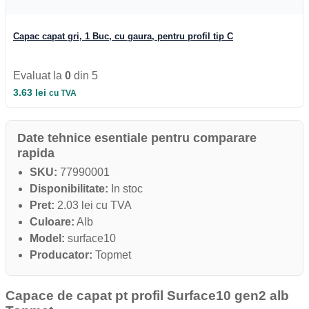
Capac capat gri, 1 Buc, cu gaura, pentru profil tip C
Evaluat la
0
din 5
3.63
lei
cu TVA
Date tehnice esentiale pentru comparare
rapida
SKU:
77990001
Disponibilitate:
In stoc
Pret:
2.03 lei cu TVA
Culoare:
Alb
Model:
surface10
Producator:
Topmet
Capace de capat pt profil Surface10 gen2 alb