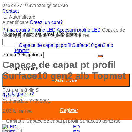
0752 427 978
vanzari@ledux.ro
Contact
Autentificare
Autentificare
Creezi un cont?
Prima pagină
Profile LED
Accesorii profile LED
Capace de
Nume utilizator sau email
*
Obligatoriu
capat pt profil Surface10 gen2 alb Topmet
Parolă
*
Obligatoriu
Capace de capat pt profil
Ține-mă minte
Surface10 gen2 alb Topmet
Autentificare
Evaluat la
0
din 5
Ai uitat parola?
0
recenzii
Cod produs:
77990001
Register
2.03
lei
cu TVA
−
Cantitate Capace de capat pt profil Surface10 gen2 alb
Topmet
+