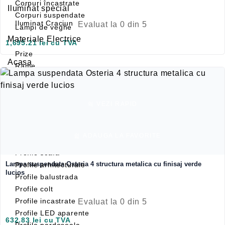
Corpuri încastrate
Iluminat special
Corpuri suspendate
Iluminat Craciun
Evaluat la
0
din 5
Lampi de veghe
Materiale Electrice
1,695.21
lei
cu TVA
Prize
Acasa
Rame
Iluminat Craciun
Intrerupatoare
Contact
Panou Sticla
Automatizari si Smart
Variator
VEZI RAPID
Blog
Profile LED
Accesorii profile LED
ADAUGA LA FAVORITE
Dispersoare LED
Profile scafa
Lampa suspendata Osteria 4 structura metalica cu finisaj verde
Profile arhitecturale
lucios
Profile balustrada
Profile colt
Profile incastrate
Evaluat la
0
din 5
Profile LED aparente
632.83
lei
cu TVA
Profile pardoseala