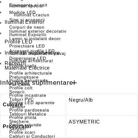
Emergenta si exit
Iluminat special
Module LED
Iluminat Craciun
Sine si accesorii
Iluminat Exterior
Corpuri de neon
Iluminat exterior decorativ
Iluminat Expozitii
Lampi si instalatii decor
Profile LED
Proiectoare LED
Accesorii profile LED
Informatii suplimentare
Iluminat incastrat in pavaj
Dispersoare LED
Iluminat arhitectural
Recenzii
Profile scafa
Materiale Electrice
Profile arhitecturale
Prelungitoare
Profile balustrada
Informatii suplimentare
Pat Cablu
Profile colt
Sonerii
Profile incastrate
Tuburi PVC
Negru/Alb
Profile LED aparente
Culoare
Tambur
Profile pardoseala
Tablouri Metalice
Profile plinta
Stechere
ASYMETRIC
Profile rotunde
Producator
Senzori
Profile scari
Cabluri si Conductori