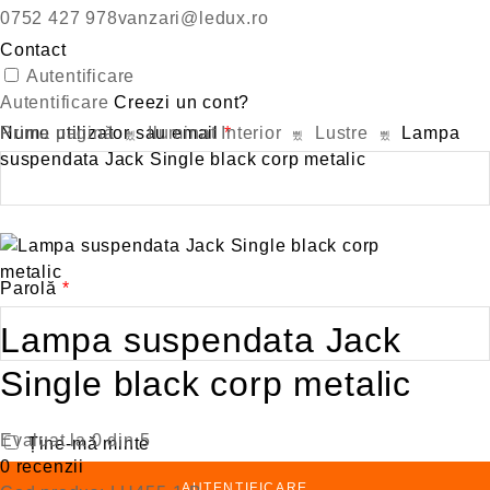
0752 427 978
vanzari@ledux.ro
Contact
Autentificare
Autentificare
Creezi un cont?
Obligatoriu
Nume utilizator sau email
Prima pagină
Iluminat Interior
*
Lustre
Lampa
suspendata Jack Single black corp metalic
Obligatoriu
Parolă
*
Lampa suspendata Jack
Single black corp metalic
Evaluat la
0
din 5
Ține-mă minte
0
recenzii
AUTENTIFICARE