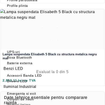
Profile plinta
Profile rotunde
Profile scari
Profile sticla
VEZI RAPID
Automatizari si Smart
Smart Wheel
Incarcatoare
ADAUGA LA FAVORITE
Suport telefon si tableta
UPS-uri
Lampa suspendata Elisabeth 5 Black cu structura metalica negru
Boxa Bluetooth
mat
Baterie externa
Benzi LED
Evaluat la
0
din 5
Accesorii Banda LED
2,893.11
lei
cu TVA
Drivere LED
Iluminat Industrial
Emergenta si exit
Date tehnice esentiale pentru comparare
Corpuri de neon
rapida
Corpuri liniare