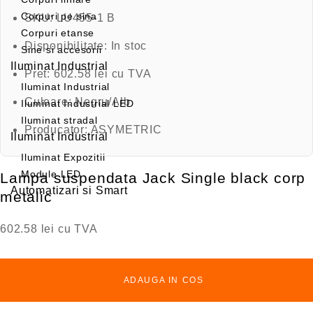
Corpuri pe sina
SKU:
LU455-1 B
Corpuri etanse
Disponibilitate:
In stoc
Sine si accesorii
Iluminat Industrial
Pret:
602.58 lei cu TVA
Iluminat Industrial
Culoare:
Negru/Alb
Iluminat Industrial LED
Iluminat stradal
Producator:
ASYMETRIC
Iluminat Industrial
Iluminat Expozitii
Module LED
Lampa suspendata Jack Single black corp
Automatizari si Smart
metalic
602.58
lei
cu TVA
ADAUGA IN COS